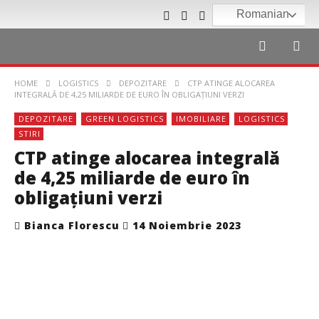
Romanian
HOME
LOGISTICS
DEPOZITARE
CTP ATINGE ALOCAREA
INTEGRALĂ DE 4,25 MILIARDE DE EURO ÎN OBLIGAȚIUNI VERZI
DEPOZITARE
GREEN LOGISTICS
IMOBILIARE
LOGISTICS
STIRI
CTP atinge alocarea integrală
de 4,25 miliarde de euro în
obligațiuni verzi
Bianca Florescu
14 Noiembrie 2023