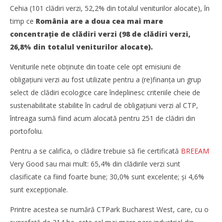
Cehia (101 clădiri verzi, 52,2% din totalul veniturilor alocate), în
CTP atinge alocarea integrală de 4,25 miliarde de euro în
timp ce
România are a doua cea mai mare
obligațiuni verzi
concentrație de clădiri verzi (98 de clădiri verzi,
Bianca
26,8% din totalul veniturilor alocate).
Florescu
Veniturile nete obținute din toate cele opt emisiuni de
obligațiuni verzi au fost utilizate pentru a (re)finanța un grup
select de clădiri ecologice care îndeplinesc criteriile cheie de
sustenabilitate stabilite în cadrul de obligațiuni verzi al CTP,
întreaga sumă fiind acum alocată pentru 251 de clădiri din
portofoliu.
Pentru a se califica, o clădire trebuie să fie certificată
BREEAM
Very Good sau mai mult: 65,4% din clădirile verzi sunt
clasificate ca fiind foarte bune; 30,0% sunt excelente; și 4,6%
sunt excepționale.
TransLogistica România 2026 reunește industria de
transport și logistică la București între 8-10 septembrie
Printre acestea se numără CTPark Bucharest West, care, cu o
Bianca