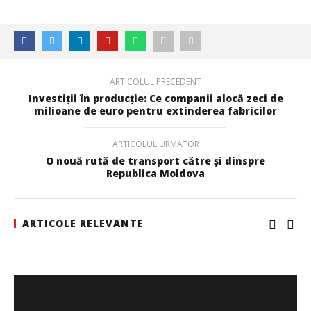
WDP își consolidează prezența pe piața europeană și
investește în noi proiecte logistice din România
Bianca
Florescu
ARTICOLUL PRECEDENT
Investiții în producție: Ce companii alocă zeci de
milioane de euro pentru extinderea fabricilor
ARTICOLUL URMATOR
O nouă rută de transport către și dinspre
Republica Moldova
ARTICOLE RELEVANTE