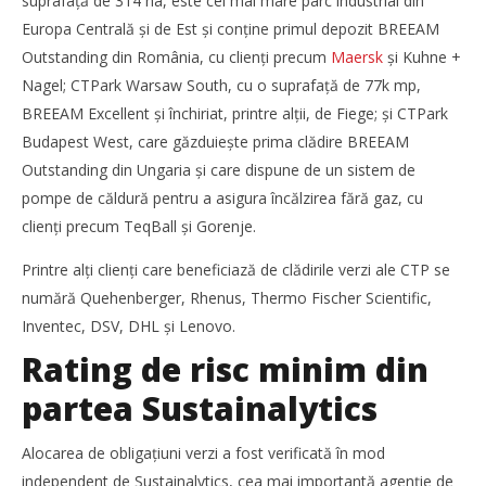
suprafață de 314 ha, este cel mai mare parc industrial din
Florescu
Europa Centrală și de Est și conține primul depozit BREEAM
Outstanding din România, cu clienți precum
Maersk
și Kuhne +
Nagel; CTPark Warsaw South, cu o suprafață de 77k mp,
BREEAM Excellent și închiriat, printre alții, de Fiege; și CTPark
Budapest West, care găzduiește prima clădire BREEAM
Outstanding din Ungaria și care dispune de un sistem de
pompe de căldură pentru a asigura încălzirea fără gaz, cu
clienți precum TeqBall și Gorenje.
Printre alți clienți care beneficiază de clădirile verzi ale CTP se
numără Quehenberger, Rhenus, Thermo Fischer Scientific,
Noua conexiune ferry Batumi–Constanța susține
Inventec, DSV, DHL și Lenovo.
dezvoltarea transportului de marfă în regiunea Mării
Rating de risc minim din
Negre
Bianca
partea Sustainalytics
Florescu
Alocarea de obligațiuni verzi a fost verificată în mod
independent de Sustainalytics, cea mai importantă agenție de