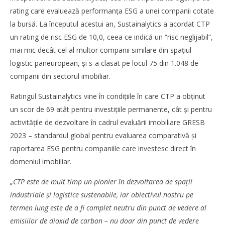
rating care evaluează performanța ESG a unei companii cotate
la bursă. La începutul acestui an, Sustainalytics a acordat CTP
un rating de risc ESG de 10,0, ceea ce indică un “risc neglijabil”,
mai mic decât cel al multor companii similare din spațiul
logistic paneuropean, și s-a clasat pe locul 75 din 1.048 de
companii din sectorul imobiliar.
Ratingul Sustainalytics vine în condițiile în care CTP a obținut
un scor de 69 atât pentru investițiile permanente, cât și pentru
Cushman & Wakefield Echinox: Cererea de spații
activitățile de dezvoltare în cadrul evaluării imobiliare GRESB
industriale și logistice din România a crescut cu 11% în
S1
2023 – standardul global pentru evaluarea comparativă și
Bianca
raportarea ESG pentru companiile care investesc direct în
Florescu
domeniul imobiliar.
„CTP este de mult timp un pionier în dezvoltarea de spații
industriale și logistice sustenabile, iar obiectivul nostru pe
termen lung este de a fi complet neutru din punct de vedere al
emisiilor de dioxid de carbon – nu doar din punct de vedere