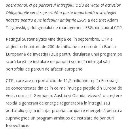
operațional, ci pe parcursul întregului ciclu de viață al activelor.
Obligațiunile verzi reprezintă o parte importantă a strategiei
noastre pentru a ne îndeplini ambițiile ESG”,
a declarat Adam
Targowski, șeful grupului de management ESG, din cadrul CTP.
Ratingul Sustainalytics vine după ce, în septembrie, CTP a
SAMEDAY a finalizat tranzacția de achiziție a Cargus
obținut o finanțare de 200 de milioane de euro de la Banca
Bianca
Europeană de Investiții (BEI) pentru derularea unui program pe
Florescu
scară largă de instalare de panouri solare în întregul său
portofoliu de parcuri de afaceri europene.
CTP, care are un portofoliu de 11,2 milioane mp în Europa și
se concentrează din ce în ce mai mult pe piețele din Europa de
Vest, cum ar fi Germania, Austria și Olanda, vizează o creștere
rapidă a generării de energie regenerabilă în întregul său
portofoliu și și-a înființat propria companie energetică pentru a
supraveghea un program ambițios de instalare de panouri
fotovoltaice.