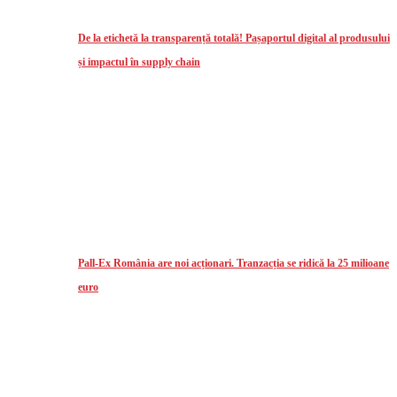
De la etichetă la transparență totală! Pașaportul digital al produsului
și impactul în supply chain
Pall-Ex România are noi acționari. Tranzacția se ridică la 25 milioane
euro