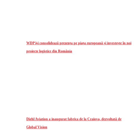
WDP își consolidează prezența pe piața europeană și investește în noi
proiecte logistice din România
Diehl Aviation a inaugurat fabrica de la Craiova, dezvoltată de
Global Vision