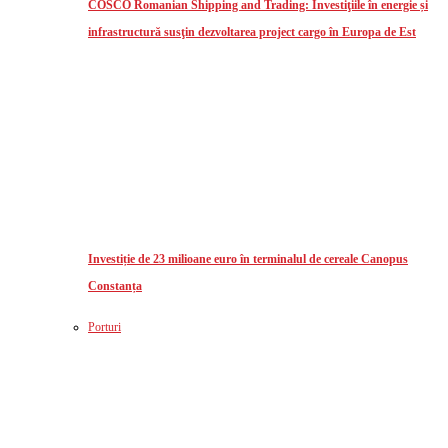
COSCO Romanian Shipping and Trading: Investiţiile în energie și
infrastructură susţin dezvoltarea project cargo în Europa de Est
Investiție de 23 milioane euro în terminalul de cereale Canopus
Constanța
Porturi