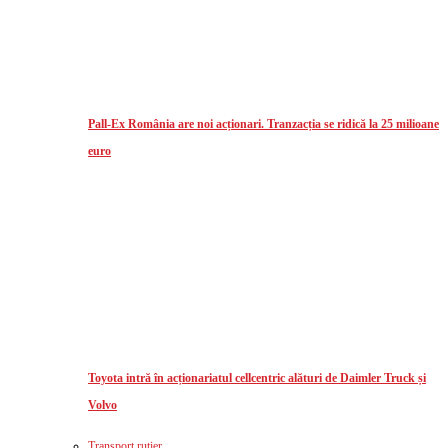
Pall-Ex România are noi acționari. Tranzacția se ridică la 25 milioane
euro
Toyota intră în acționariatul cellcentric alături de Daimler Truck și
Volvo
Transport rutier