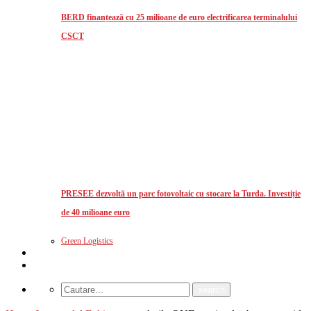
BERD finanțează cu 25 milioane de euro electrificarea terminalului
CSCT
PRESEE dezvoltă un parc fotovoltaic cu stocare la Turda. Investiție
de 40 milioane euro
Green Logistics
Studii de piata
CUM MA ABONEZ?