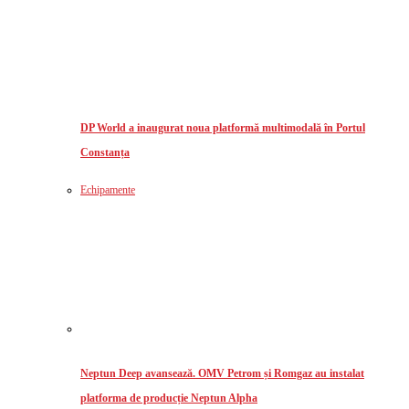
DP World a inaugurat noua platformă multimodală în Portul
Constanța
Echipamente
Neptun Deep avansează. OMV Petrom și Romgaz au instalat
platforma de producție Neptun Alpha