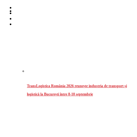
Home
Despre noi
Stiri
Intermodal
TransLogistica România 2026 reunește industria de transport și
logistică la București între 8-10 septembrie