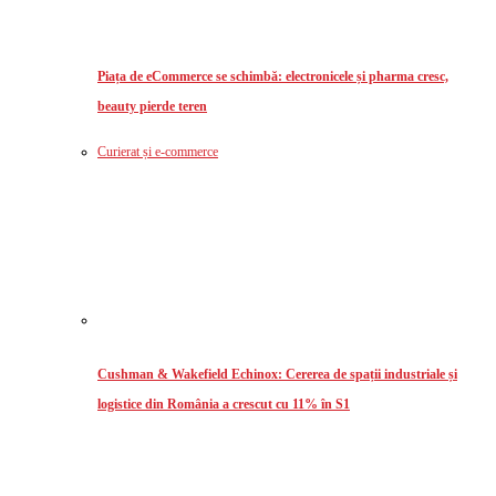
Piața de eCommerce se schimbă: electronicele și pharma cresc,
beauty pierde teren
Curierat și e-commerce
Cushman & Wakefield Echinox: Cererea de spații industriale și
logistice din România a crescut cu 11% în S1