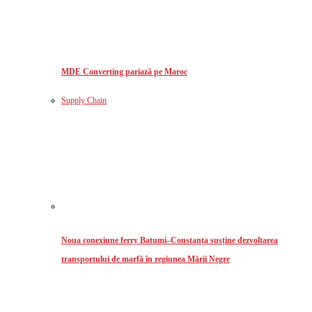
MDE Converting pariază pe Maroc
Supply Chain
Noua conexiune ferry Batumi–Constanța susține dezvoltarea
transportului de marfă în regiunea Mării Negre