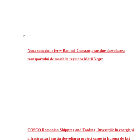
Noua conexiune ferry Batumi–Constanța susține dezvoltarea
transportului de marfă în regiunea Mării Negre
COSCO Romanian Shipping and Trading: Investiţiile în energie și
infrastructură susţin dezvoltarea project cargo în Europa de Est