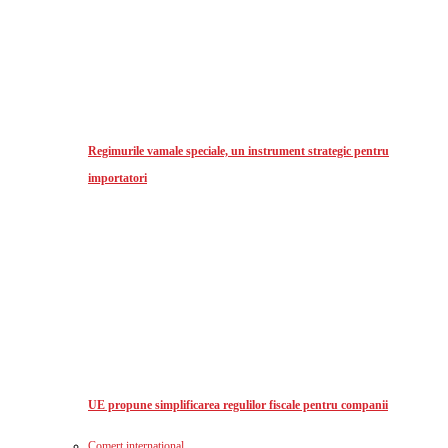
Regimurile vamale speciale, un instrument strategic pentru
importatori
UE propune simplificarea regulilor fiscale pentru companii
Comerț international