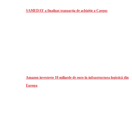
SAMEDAY a finalizat tranzacția de achiziție a Cargus
Amazon investește 10 miliarde de euro în infrastructura logistică din
Europa