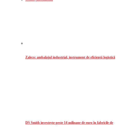
Zaleco: ambalajul industrial, instrument de eficiență logistică
DS Smith investește peste 14 milioane de euro în fabricile de