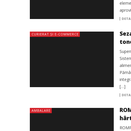
elemen
aprovi
DETA
Sez
CURIERAT ȘI E-COMMERCE
ton
Super
Siste
alimen
Pămân
integr
[…]
DETA
ROM
AMBALARE
hâr
ROMPAP