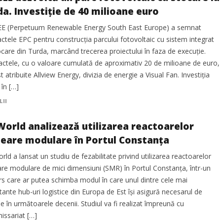
da. Investiție de 40 milioane euro
E (Perpetuum Renewable Energy South East Europe) a semnat
ctele EPC pentru construcția parcului fotovoltaic cu sistem integrat
care din Turda, marcând trecerea proiectului în faza de execuție.
actele, cu o valoare cumulată de aproximativ 20 de milioane de euro,
t atribuite Allview Energy, divizia de energie a Visual Fan. Investiția
 în […]
LII
World analizează utilizarea reactoarelor
leare modulare în Portul Constanța
ld a lansat un studiu de fezabilitate privind utilizarea reactoarelor
are modulare de mici dimensiuni (SMR) în Portul Constanța, într-un
s care ar putea schimba modul în care unul dintre cele mai
ante hub-uri logistice din Europa de Est își asigură necesarul de
e în următoarele decenii. Studiul va fi realizat împreună cu
ssariat […]