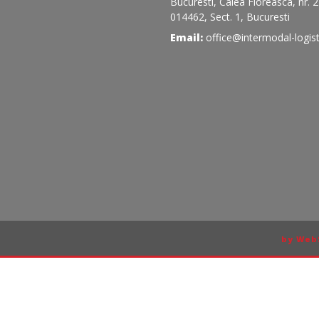
Bucuresti, Calea Floreasca, nr. 
014462, Sect. 1, Bucuresti
Email:
office@intermodal-logist
by Web