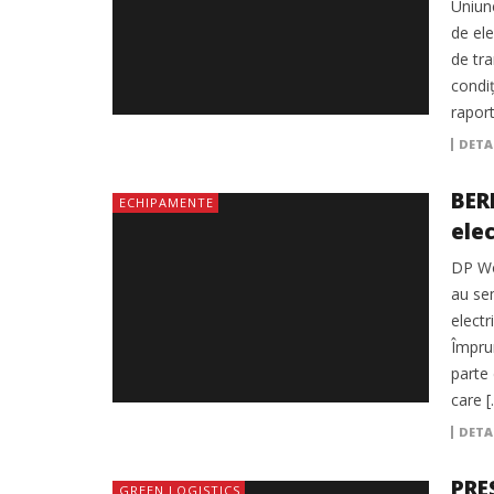
Uniun
de ele
de tra
condiț
raport
DETA
BER
ECHIPAMENTE
ele
DP Wo
au se
electr
Împrum
parte 
care [
DETA
PRE
GREEN LOGISTICS