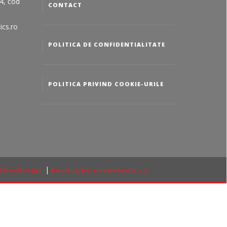
24, cod
CONTACT
ics.ro
POLITICA DE CONFIDENTIALITATE
POLITICA PRIVIND COOKIE-URILE
|
SitesDesign
hosting by amcwebsoft.ro