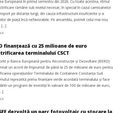
ea Europeană în primul semestru din 2026. Cu toate acestea, ritmul
ctrificare rămâne sub nivelul necesar, în special în cazul camioanelor
nsport pe distanțe lungi, din cauza infrastructurii insuficiente și a
iilor de piață încă nefavorabile. Pe ansamblu, potrivit celui mai nou
 […]
LII
D finanțează cu 25 milioane de euro
ctrificarea terminalului CSCT
rld și Banca Europeană pentru Reconstrucție și Dezvoltare (BERD)
mnat un acord de împrumut de până la 25 de milioane de euro pentru
ificarea operațiunilor Terminalului de Containere Constanța Sud.
utul reprezintă prima finanțare verde acordată terminalului și face
dintr-un program de investiții în valoare de 100 de milioane de euro,
…]
LII
SEE dezvoltă un parc fotovoltaic cu stocare la