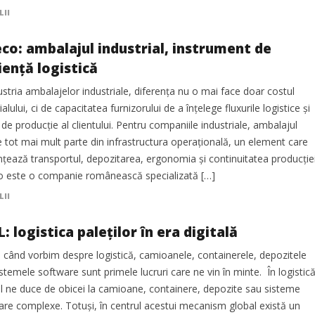
LII
o: ambalajul industrial, instrument de
iență logistică
ustria ambalajelor industriale, diferența nu o mai face doar costul
alului, ci de capacitatea furnizorului de a înțelege fluxurile logistice și
 de producție al clientului. Pentru companiile industriale, ambalajul
 tot mai mult parte din infrastructura operațională, un element care
nțează transportul, depozitarea, ergonomia și continuitatea producției
o este o companie românească specializată […]
LII
: logistica paleților în era digitală
i când vorbim despre logistică, camioanele, containerele, depozitele
stemele software sunt primele lucruri care ne vin în minte. În logistică
l ne duce de obicei la camioane, containere, depozite sau sisteme
are complexe. Totuși, în centrul acestui mecanism global există un