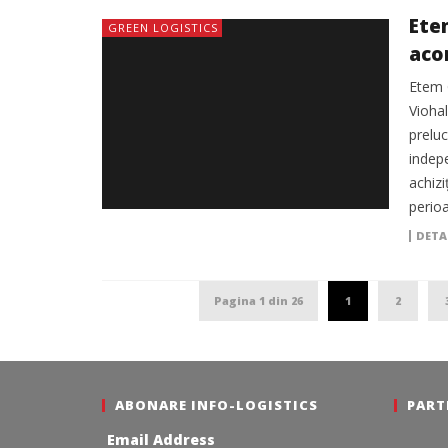
Ete
GREEN LOGISTICS
acor
Rom
Etem 
Vioha
preluc
indep
achiz
perio
DETA
Pagina 1 din 26
1
2
ABONARE INFO-LOGISTICS
PART
Email Address