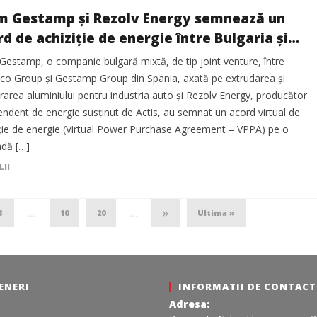
m Gestamp și Rezolv Energy semnează un
d de achiziție de energie între Bulgaria și
ânia
Gestamp, o companie bulgară mixtă, de tip joint venture, între
lco Group și Gestamp Group din Spania, axată pe extrudarea și
rarea aluminiului pentru industria auto și Rezolv Energy, producător
endent de energie susținut de Actis, au semnat un acord virtual de
iție de energie (Virtual Power Purchase Agreement – VPPA) pe o
adă […]
LII
»
3
10
20
Ultima »
...
...
ENERI
INFORMATII DE CONTACT
Adresa: