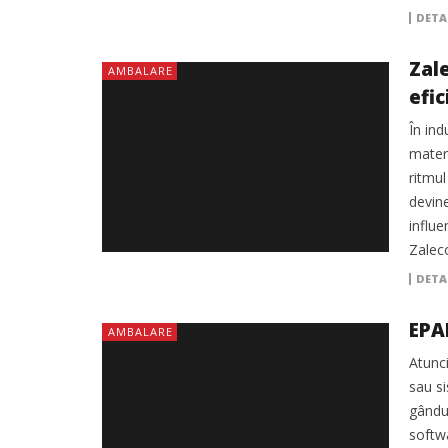
DETA
Zalec
AMBALARE
efic
În ind
materi
ritmul
devine
influe
Zalec
DETA
EPAL
AMBALARE
Atunc
sau si
gându
softw