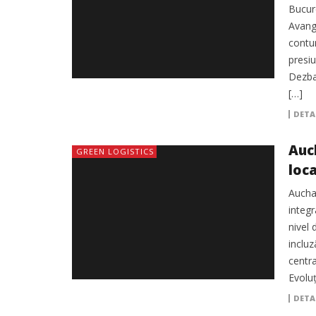
Bucure
Avang
contur
presiu
Dezbat
[…]
DETA
Auc
GREEN LOGISTICS
loc
Aucha
integr
nivel 
inclu
centr
Evoluț
DETA