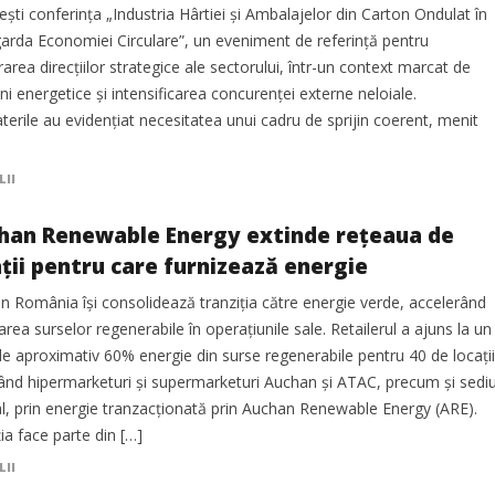
ști conferința „Industria Hârtiei și Ambalajelor din Carton Ondulat în
arda Economiei Circulare”, un eveniment de referință pentru
area direcțiilor strategice ale sectorului, într-un context marcat de
ni energetice și intensificarea concurenței externe neloiale.
erile au evidențiat necesitatea unui cadru de sprijin coerent, menit
LII
han Renewable Energy extinde rețeaua de
ații pentru care furnizează energie
n România își consolidează tranziția către energie verde, accelerând
area surselor regenerabile în operațiunile sale. Retailerul a ajuns la un
de aproximativ 60% energie din surse regenerabile pentru 40 de locații
zând hipermarketuri și supermarketuri Auchan și ATAC, precum și sediu
al, prin energie tranzacționată prin Auchan Renewable Energy (ARE).
ia face parte din […]
LII