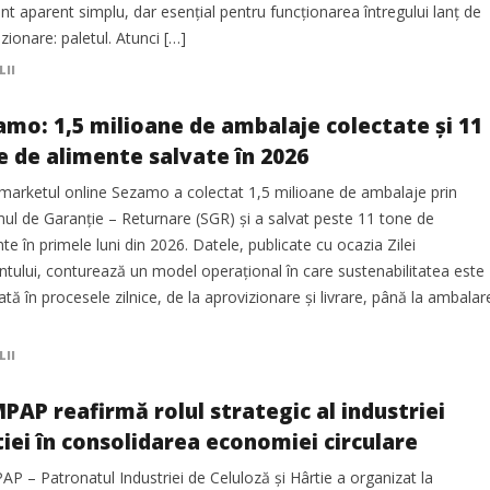
t aparent simplu, dar esențial pentru funcționarea întregului lanț de
zionare: paletul. Atunci […]
LII
amo: 1,5 milioane de ambalaje colectate și 11
e de alimente salvate în 2026
marketul online Sezamo a colectat 1,5 milioane de ambalaje prin
mul de Garanție – Returnare (SGR) și a salvat peste 11 tone de
te în primele luni din 2026. Datele, publicate cu ocazia Zilei
tului, conturează un model operațional în care sustenabilitatea este
ată în procesele zilnice, de la aprovizionare și livrare, până la ambalar
LII
PAP reafirmă rolul strategic al industriei
tiei în consolidarea economiei circulare
 – Patronatul Industriei de Celuloză și Hârtie a organizat la