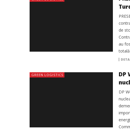
Tur
PRESE
contra
de sto
Contr
au fos
totală
DETA
DP 
GREEN LOGISTICS
nuc
DP Wor
nucle
demer
import
energi
Commi