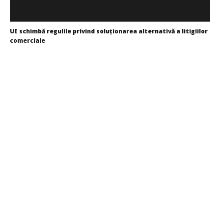
Europei
Cristina
Ghimpu
UE schimbă regulile privind soluționarea alternativă a litigiilor
comerciale
Cristina
Ghimpu