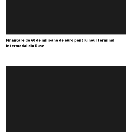
Finanţare de 60 de milioane de euro pentru noul terminal
intermodal din Ruse
SAMEDAY a finalizat tranzacția de achiziție a Cargus
Cristina
Cristina
Ghimpu
Ghimpu