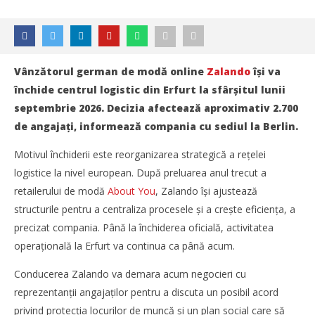
Vânzătorul german de modă online
Zalando
își va
închide centrul logistic din Erfurt la sfârșitul lunii
septembrie 2026. Decizia afectează aproximativ 2.700
de angajați, informează compania cu sediul la Berlin.
Motivul închiderii este reorganizarea strategică a rețelei
logistice la nivel european. După preluarea anul trecut a
retailerului de modă
About You
, Zalando își ajustează
structurile pentru a centraliza procesele și a crește eficiența, a
precizat compania. Până la închiderea oficială, activitatea
operațională la Erfurt va continua ca până acum.
Conducerea Zalando va demara acum negocieri cu
NOW VIEWING
reprezentanții angajaților pentru a discuta un posibil acord
Zalando îşi închide centrul logistic din Erfurt, Germania
privind protecția locurilor de muncă și un plan social care să