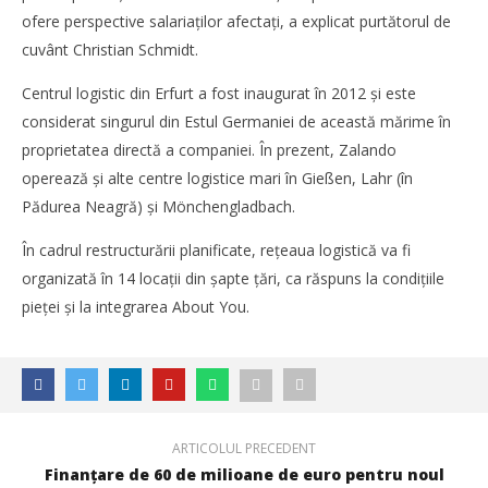
Cristina
ofere perspective salariaților afectați, a explicat purtătorul de
Ghimpu
cuvânt Christian Schmidt.
Centrul logistic din Erfurt a fost inaugurat în 2012 și este
considerat singurul din Estul Germaniei de această mărime în
proprietatea directă a companiei. În prezent, Zalando
operează și alte centre logistice mari în Gießen, Lahr (în
Pădurea Neagră) și Mönchengladbach.
În cadrul restructurării planificate, rețeaua logistică va fi
organizată în 14 locații din șapte țări, ca răspuns la condițiile
pieței și la integrarea About You.
Noua conexiune ferry Batumi–Constanța susține
dezvoltarea transportului de marfă în regiunea Mării
Negre
Cristina
Ghimpu
ARTICOLUL PRECEDENT
Finanţare de 60 de milioane de euro pentru noul