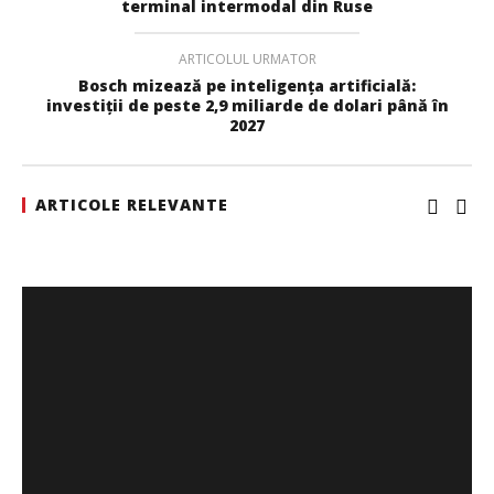
terminal intermodal din Ruse
ARTICOLUL URMATOR
Bosch mizează pe inteligența artificială:
investiții de peste 2,9 miliarde de dolari până în
2027
ARTICOLE RELEVANTE
Cushman & Wakefield Echinox: Cererea de spații
industriale și logistice din România a crescut cu 11% în
S1
Cristina
Ghimpu