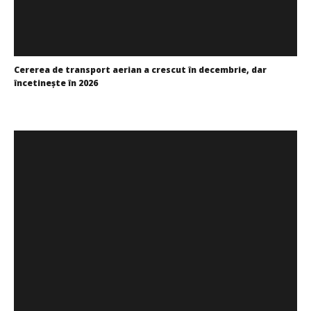
WDP își consolidează prezența pe piața europeană și
investește în noi proiecte logistice din România
Cererea de transport aerian a crescut în decembrie, dar
Cristina
încetineşte în 2026
Ghimpu
Cristina
Ghimpu
DP World lansează un nou coridor intermodal pentru
transportul vehiculelor finite între Vestul și Sud-Estul