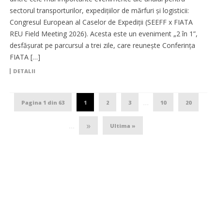
sectorul transporturilor, expedițiilor de mărfuri și logisticii:
Congresul European al Caselor de Expediții (SEEFF x FIATA
REU Field Meeting 2026). Acesta este un eveniment „2 în 1”,
desfășurat pe parcursul a trei zile, care reunește Conferința
FIATA […]
DETALII
Pagina 1 din 63
1
2
3
10
20
...
»
Ultima »
...