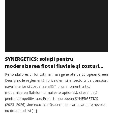
SYNERGETICS: soluții pentru
modernizarea flotei fluviale și costuri
mai mici pentru armatori
Pe fondul presiunilor tot mai mari generate de European Green
Deal și noile reglementări privind emisiile, sectorul de transport
naval interior și costier se află într-un moment critic:
modernizarea flotelor nu mai este opțională, ci esențială
pentru competitivitate. Proiectul european SYNERGETICS
(2023–2026) vine exact cu răspunsul de care piața are nevoie:
nu doar studii și […]