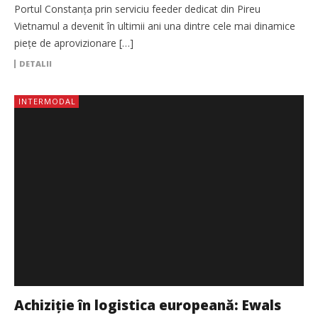
Portul Constanța prin serviciu feeder dedicat din Pireu
Vietnamul a devenit în ultimii ani una dintre cele mai dinamice
piețe de aprovizionare […]
DETALII
INTERMODAL
Achiziție în logistica europeană: Ewals