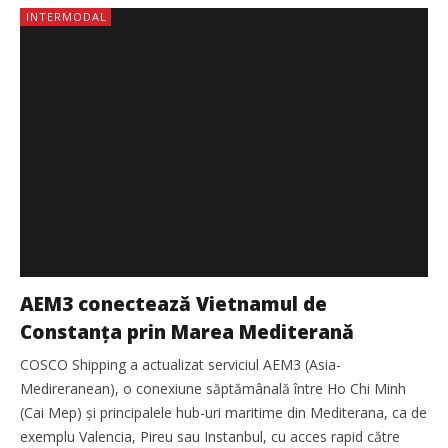
INTERMODAL
AEM3 conectează Vietnamul de
Constanța prin Marea Mediterană
COSCO Shipping a actualizat serviciul AEM3 (Asia-
Medireranean), o conexiune săptămânală între Ho Chi Minh
(Cai Mep) și principalele hub-uri maritime din Mediterana, ca de
exemplu Valencia, Pireu sau Instanbul, cu acces rapid către