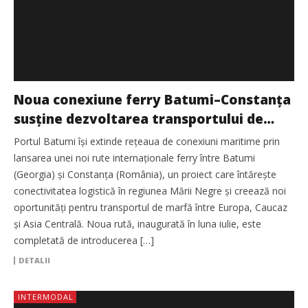
Noua conexiune ferry Batumi–Constanța
susține dezvoltarea transportului de
marfă în regiunea Mării Negre
Portul Batumi își extinde rețeaua de conexiuni maritime prin
lansarea unei noi rute internaționale ferry între Batumi
(Georgia) și Constanța (România), un proiect care întărește
conectivitatea logistică în regiunea Mării Negre și creează noi
oportunități pentru transportul de marfă între Europa, Caucaz
și Asia Centrală. Noua rută, inaugurată în luna iulie, este
completată de introducerea […]
DETALII
INTERMODAL