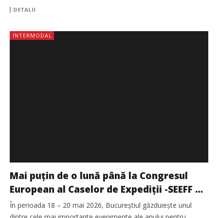
DETALII
INTERMODAL
Mai puțin de o lună până la Congresul
European al Caselor de Expediții -SEEFF x
FIATA REU Field Meeting 2026
În perioada 18 – 20 mai 2026, Bucureștiul găzduiește unul
dintre cele mai importante evenimente ale anului pentru