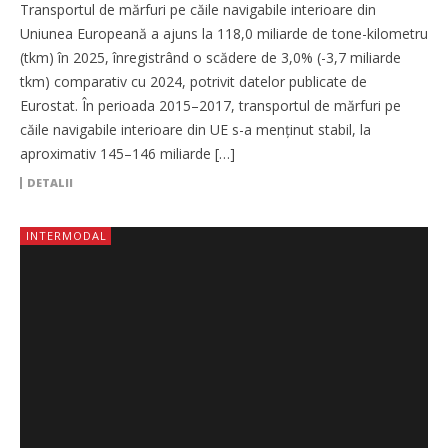
3% în 2025
Transportul de mărfuri pe căile navigabile interioare din
Uniunea Europeană a ajuns la 118,0 miliarde de tone-kilometru
(tkm) în 2025, înregistrând o scădere de 3,0% (-3,7 miliarde
tkm) comparativ cu 2024, potrivit datelor publicate de
Eurostat. În perioada 2015–2017, transportul de mărfuri pe
căile navigabile interioare din UE s-a menținut stabil, la
aproximativ 145–146 miliarde […]
DETALII
INTERMODAL