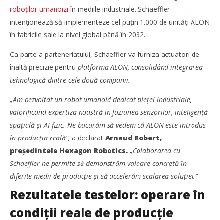
roboților umanoizi
în mediile industriale. Schaeffler
intenționează să implementeze cel puțin 1.000 de unități AEON
în fabricile sale la nivel global până în 2032.
NOW VIEWING
Ca parte a parteneriatului, Schaeffler va furniza actuatori de
1.000 de roboți umanoizi AEON în producție: Hexagon și
Tra
înaltă precizie pentru
platforma AEON, consolidând integrarea
Schaeffler accelerează automatizarea fabricilor
tra
tehnologică dintre cele două companii.
Redacția
R
„Am dezvoltat un robot umanoid dedicat pieței industriale,
valorificând expertiza noastră în fuziunea senzorilor, inteligență
spațială și AI fizic. Ne bucurăm să vedem că AEON este introdus
în producția reală”,
a declarat
Arnaud Robert,
președintele Hexagon Robotics.
„Colaborarea cu
Schaeffler ne permite să demonstrăm valoare concretă în
diferite medii de producție și să accelerăm scalarea soluției.”
Rezultatele testelor: operare în
condiții reale de producție