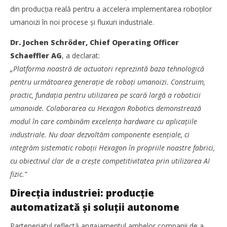
din producția reală pentru a accelera implementarea roboților
umanoizi în noi procese și fluxuri industriale.
Dr. Jochen Schröder, Chief Operating Officer
Schaeffler AG
, a declarat:
„Platforma noastră de actuatori reprezintă baza tehnologică
pentru următoarea generație de roboți umanoizi. Construim,
practic, fundația pentru utilizarea pe scară largă a roboticii
umanoide. Colaborarea cu Hexagon Robotics demonstrează
modul în care combinăm excelența hardware cu aplicațiile
industriale. Nu doar dezvoltăm componente esențiale, ci
integrăm sistematic roboții Hexagon în propriile noastre fabrici,
cu obiectivul clar de a crește competitivitatea prin utilizarea AI
fizic.”
Direcția industriei: producție
automatizată și soluții autonome
Parteneriatul reflectă angajamentul ambelor companii de a