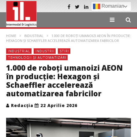
Romanian
HOME
INDUSTRIAL
1.000 DE ROBOȚI UMANOIZI AEON ÎN PRODUCȚIE:
HEXAGON ȘI SCHAEFFLER ACCELEREAZĂ AUTOMATIZAREA FABRICILOR
INDUSTRIAL
INDUSTRII
STIRI
TEHNOLOGII ȘI AUTOMATIZĂRI
1.000 de roboți umanoizi AEON
în producție: Hexagon și
Schaeffler accelerează
automatizarea fabricilor
Redacția
22 Aprilie 2026