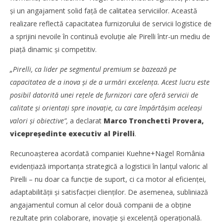
Kuehne+Nagel România, premiată de Pirelli pentru
No
și un angajament solid față de calitatea serviciilor. Această
nivelul serviciilor oferite
dez
realizare reflectă capacitatea furnizorului de servicii logistice de
Ne
Cristina
a sprijini nevoile în continuă evoluție ale Pirelli într-un mediu de
Ghimpu
Cr
Gh
piață dinamic și competitiv.
„Pirelli, ca lider pe segmentul premium se bazează pe
capacitatea de a inova și de a urmări excelența. Acest lucru este
posibil datorită unei rețele de furnizori care oferă servicii de
calitate și orientați spre inovație, cu care împărtășim aceleași
valori și obiective”,
a declarat
Marco Tronchetti Provera,
vicepreședinte executiv al Pirelli
.
Recunoașterea acordată companiei Kuehne+Nagel România
evidențiază importanța strategică a logisticii în lanțul valoric al
Pirelli – nu doar ca funcție de suport, ci ca motor al eficienței,
adaptabilității și satisfacției clienților. De asemenea, subliniază
angajamentul comun al celor două companii de a obține
rezultate prin colaborare, inovație și excelență operațională.