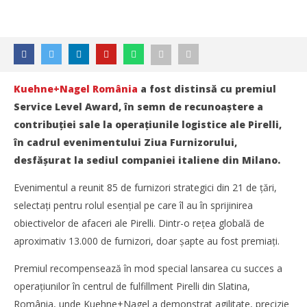
Kuehne+Nagel România
a fost distinsă cu premiul
Service Level Award, în semn de recunoaștere a
contribuției sale la operațiunile logistice ale Pirelli,
în cadrul evenimentului Ziua Furnizorului,
desfășurat la sediul companiei italiene din Milano.
Evenimentul a reunit 85 de furnizori strategici din 21 de țări,
selectați pentru rolul esențial pe care îl au în sprijinirea
obiectivelor de afaceri ale Pirelli. Dintr-o rețea globală de
aproximativ 13.000 de furnizori, doar șapte au fost premiați.
Premiul recompensează în mod special lansarea cu succes a
operațiunilor în centrul de fulfillment Pirelli din Slatina,
NOW VIEWING
România, unde Kuehne+Nagel a demonstrat agilitate, precizie