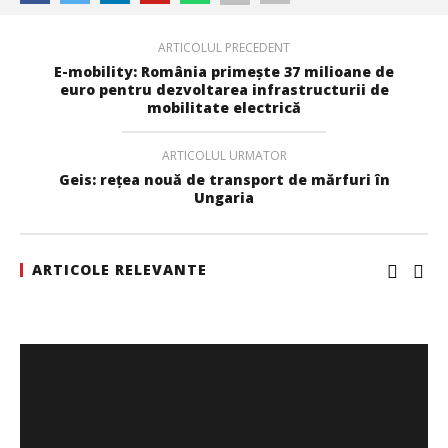
Ghimpu
ARTICOLUL PRECEDENT
E-mobility: România primește 37 milioane de
euro pentru dezvoltarea infrastructurii de
mobilitate electrică
ARTICOLUL URMATOR
Geis: rețea nouă de transport de mărfuri în
Ungaria
ARTICOLE RELEVANTE
Noua conexiune ferry Batumi–Constanța susține
dezvoltarea transportului de marfă în regiunea Mării
Negre
Cristina
Ghimpu