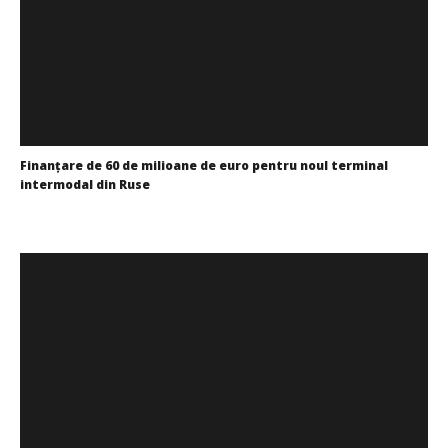
SAMEDAY a finalizat tranzacția de achiziție a Cargus
Finanţare de 60 de milioane de euro pentru noul terminal
Cristina
intermodal din Ruse
Ghimpu
Cristina
Ghimpu