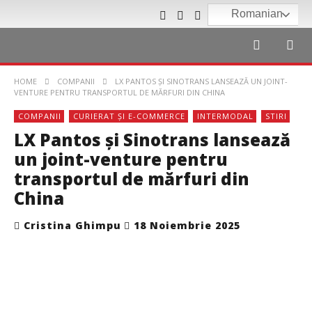
Romanian
HOME
COMPANII
LX PANTOS ȘI SINOTRANS LANSEAZĂ UN JOINT-
VENTURE PENTRU TRANSPORTUL DE MĂRFURI DIN CHINA
COMPANII
CURIERAT ȘI E-COMMERCE
INTERMODAL
STIRI
LX Pantos și Sinotrans lansează
un joint-venture pentru
transportul de mărfuri din
China
Cristina Ghimpu
18 Noiembrie 2025