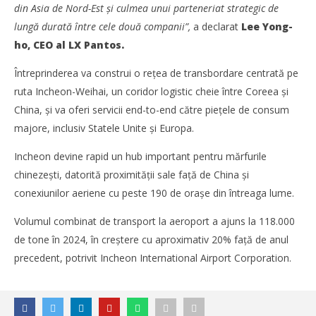
NOW VIEWING
din Asia de Nord-Est și culmea unui parteneriat strategic de
lungă durată între cele două companii”,
a declarat
Lee Yong-
LX Pantos și Sinotrans lansează un joint-venture pentru
transportul de mărfuri din China
ho, CEO al LX Pantos.
Cristina
Întreprinderea va construi o rețea de transbordare centrată pe
Ghimpu
ruta Incheon-Weihai, un coridor logistic cheie între Coreea și
China, și va oferi servicii end-to-end către piețele de consum
majore, inclusiv Statele Unite și Europa.
Incheon devine rapid un hub important pentru mărfurile
chinezești, datorită proximității sale față de China și
conexiunilor aeriene cu peste 190 de orașe din întreaga lume.
Volumul combinat de transport la aeroport a ajuns la 118.000
de tone în 2024, în creștere cu aproximativ 20% față de anul
precedent, potrivit Incheon International Airport Corporation.
TransLogistica România 2026 reunește industria de
transport și logistică la București între 8-10 septembrie
Cristina