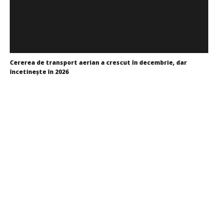
WDP își consolidează prezența pe piața europeană și
investește în noi proiecte logistice din România
Cristina
Ghimpu
Cererea de transport aerian a crescut în decembrie, dar
încetineşte în 2026
Cristina
Ghimpu