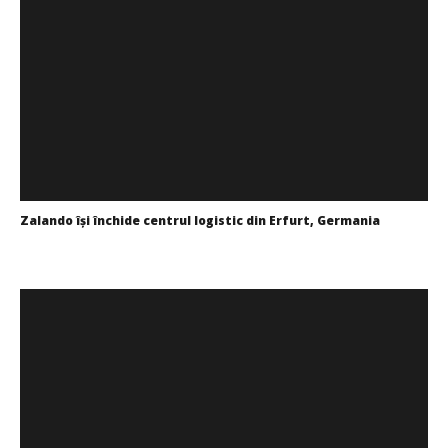
Zalando îşi închide centrul logistic din Erfurt, Germania
Cushman & Wakefield Echinox: Cererea de spații
industriale și logistice din România a crescut cu 11% în
Cristina
S1
Ghimpu
Cristina
Ghimpu