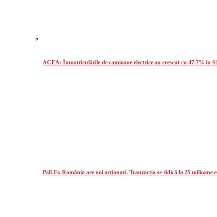
ACEA: Înmatriculările de camioane electrice au crescut cu 47,7% în S
Pall-Ex România are noi acționari. Tranzacția se ridică la 25 milioane 