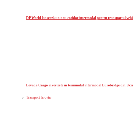
DP World lansează un nou coridor intermodal pentru transportul vehicu
Levada Cargo investește în terminalul intermodal Eurobridge din Ucr
Transport feroviar