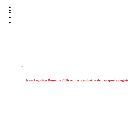
Home
Despre noi
Stiri
Intermodal
TransLogistica România 2026 reunește industria de transport și logisti