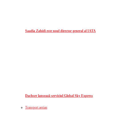
Saadia Zahidi este noul director general al IATA
Dachser lansează serviciul Global Sky Express
Transport aerian