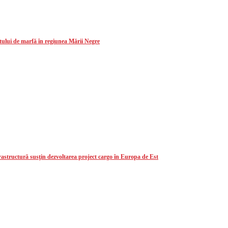
ului de marfă în regiunea Mării Negre
astructură susţin dezvoltarea project cargo în Europa de Est