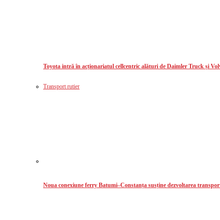
Toyota intră în acționariatul cellcentric alături de Daimler Truck și Vo
Transport rutier
Noua conexiune ferry Batumi–Constanța susține dezvoltarea transport