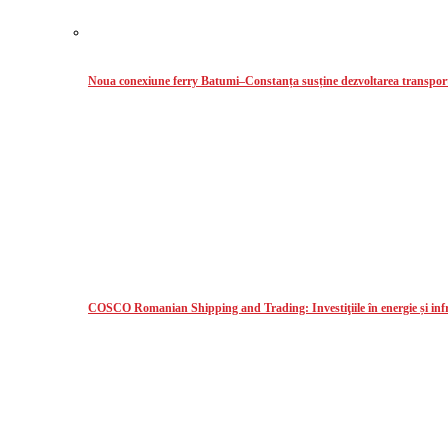
Noua conexiune ferry Batumi–Constanța susține dezvoltarea transport
COSCO Romanian Shipping and Trading: Investiţiile în energie și infr