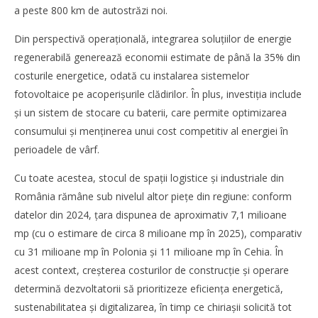
a peste 800 km de autostrăzi noi.
DP World lansează un nou coridor intermodal pentru
transportul vehiculelor finite între Vestul și Sud-Estul
Din perspectivă operațională, integrarea soluțiilor de energie
Europei
regenerabilă generează economii estimate de până la 35% din
Redacția
costurile energetice, odată cu instalarea sistemelor
fotovoltaice pe acoperișurile clădirilor. În plus, investiția include
și un sistem de stocare cu baterii, care permite optimizarea
consumului și menținerea unui cost competitiv al energiei în
perioadele de vârf.
Cu toate acestea, stocul de spații logistice și industriale din
România rămâne sub nivelul altor piețe din regiune: conform
datelor din 2024, țara dispunea de aproximativ 7,1 milioane
mp (cu o estimare de circa 8 milioane mp în 2025), comparativ
cu 31 milioane mp în Polonia și 11 milioane mp în Cehia. În
acest context, creșterea costurilor de construcție și operare
determină dezvoltatorii să prioritizeze eficiența energetică,
sustenabilitatea și digitalizarea, în timp ce chiriașii solicită tot