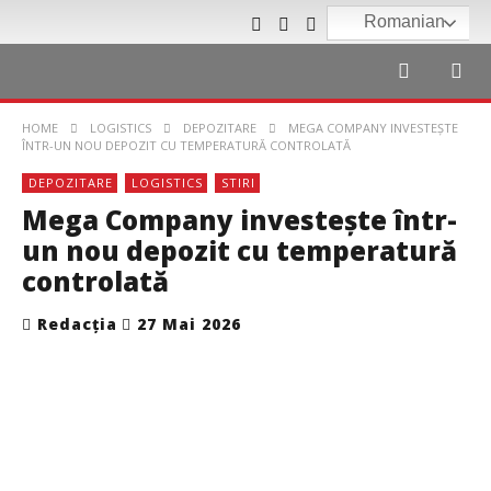
Romanian
HOME
LOGISTICS
DEPOZITARE
MEGA COMPANY INVESTEȘTE
ÎNTR-UN NOU DEPOZIT CU TEMPERATURĂ CONTROLATĂ
DEPOZITARE
LOGISTICS
STIRI
Mega Company investește într-
un nou depozit cu temperatură
controlată
Redacția
27 Mai 2026