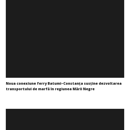
Noua conexiune ferry Batumi–Constanța susține dezvoltarea
transportului de marfă în regiunea Mării Negre
Redacția