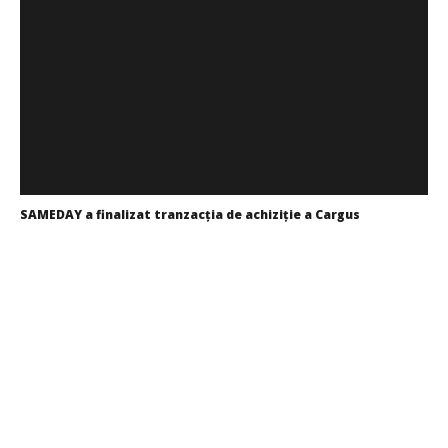
SAMEDAY a finalizat tranzacția de achiziție a Cargus
Redacția