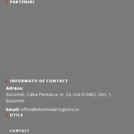
PARTENERI
INFORMATII DE CONTACT
Adresa:
Bucuresti, Calea Floreasca, nr. 24, cod 014462, Sect. 1,
Bucuresti
Email:
office@intermodal-logistics.ro
UTILE
CONTACT