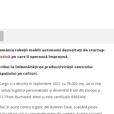
România roboții mobili autonomi dezvoltați de startup-
istică
pe care îl operează împreună.
ribui la îmbunătățirea productivității centrului
spațiului pe rafturi.
Cargo s-a deschis în septembrie 2021 cu 76.000 mp, iar la mai
soluții logistice personalizate și deservind 8 țări din Europa și
rial CTPark Bucharest West și este certificată BREEAM.
ic în acest centru logistic din Bolintin-Deal, scanând peste
istica România 2026
Noua conexiune ferry Batumi–
industria de transport și
Constanța susține dezvoltarea
 de locații pe oră cu procesele manuale curente. Acesta acoperă