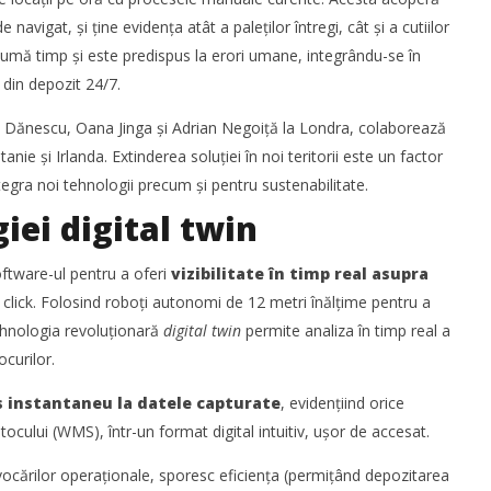
 la București între 8-10
transportului de marfă în
de navigat, și ține evidența atât a paleților întregi, cât și a cutiilor
rie
regiunea Mării Negre
umă timp și este predispus la erori umane, integrându-se în
Mariana
e din depozit 24/7.
Pătru
ei Dănescu, Oana Jinga și Adrian Negoiță la Londra, colaborează
ie și Irlanda. Extinderea soluției în noi teritorii este un factor
gra noi tehnologii precum și pentru sustenabilitate.
iei digital twin
ftware-ul pentru a oferi
vizibilitate în timp real asupra
a finalizat tranzacția de
WDP își consolidează prezența pe
u click. Folosind roboți autonomi de 12 metri înălțime pentru a
 a Cargus
piața europeană și investește în
tehnologia revoluționară
digital twin
permite analiza în timp real a
noi proiecte logistice din România
ocurilor.
Mariana
Pătru
es instantaneu la datele capturate
, evidențiind orice
ocului (WMS), într-un format digital intuitiv, ușor de accesat.
vocărilor operaționale, sporesc eficiența (permițând depozitarea