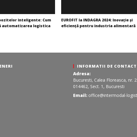
pozitelor inteligente: Cum
EUROFIT la INDAGRA 2024: Inovație și
 automatizarea logistica
eficiență pentru industria alimentară
Redacția
ENERI
INFORMATII DE CONTACT
Adresa:
Bucuresti, Calea Floreasca, nr. 
014462, Sect. 1, Bucuresti
Email:
office@intermodal-logist