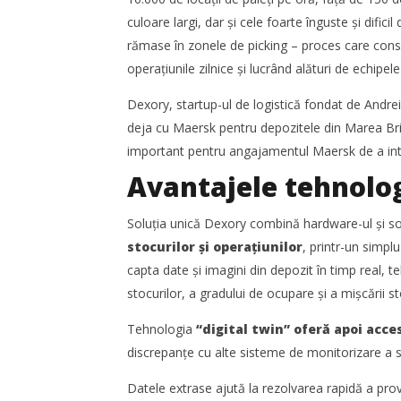
logistic operat de Maersk și iB
logistică
culoare largi, dar și cele foarte înguste și dificil 
Cargo
septemb
rămase în zonele de picking – proces care cons
Mariana
Mariana
operațiunile zilnice și lucrând alături de echipel
Pătru
Pătru
Dexory, startup-ul de logistică fondat de Andr
deja cu Maersk pentru depozitele din Marea Britan
important pentru angajamentul Maersk de a inte
Avantajele tehnolog
Soluția unică Dexory combină hardware-ul și so
Cushman & Wakefield Echinox:
SAMEDAY 
stocurilor și operațiunilor
, printr-un simpl
Cererea de spații industriale și
achiziție
capta date și imagini din depozit în timp real, 
logistice din România a crescut cu
Mariana
11% în S1
stocurilor, a gradului de ocupare și a mișcării st
Pătru
Mariana
Tehnologia
“digital twin” oferă apoi acc
Pătru
discrepanțe cu alte sisteme de monitorizare a st
Datele extrase ajută la rezolvarea rapidă a pro