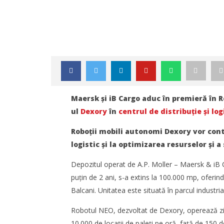
Maersk și iB Cargo aduc în premieră în 
ul
Dexory
în
centrul de distribuție și log
Roboții mobili autonomi Dexory vor cont
logistic și la optimizarea resurselor și a 
Depozitul operat de A.P. Moller – Maersk & iB 
puțin de 2 ani, s-a extins la 100.000 mp, oferind 
Balcani. Unitatea este situată în parcul indust
NOW VIEWING
Robotul NEO, dezvoltat de Dexory, operează ziln
Roboții mobili autonomi Dexory
TransLog
lucreză în România în depozitul
reunește 
10.000 de locații de paleți pe oră, față de 150