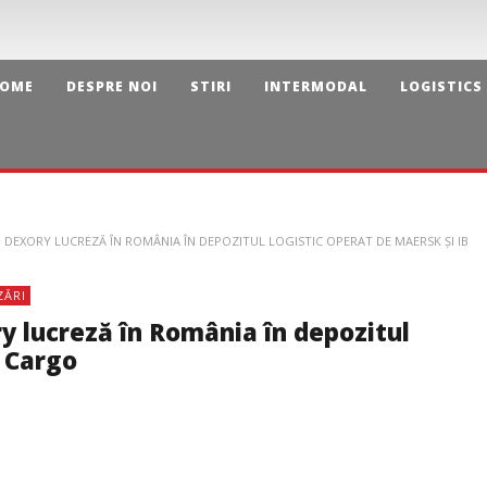
OME
DESPRE NOI
STIRI
INTERMODAL
LOGISTICS
DEXORY LUCREZĂ ÎN ROMÂNIA ÎN DEPOZITUL LOGISTIC OPERAT DE MAERSK ȘI IB
ZĂRI
y lucreză în România în depozitul
B Cargo