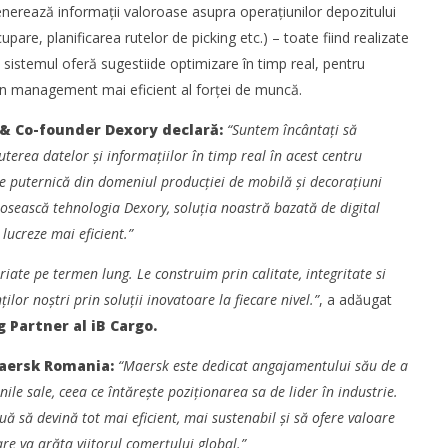
 generează informații valoroase asupra operațiunilor depozitului
upare, planificarea rutelor de picking etc.) – toate fiind realizate
ă, sistemul oferă sugestiide optimizare în timp real, pentru
 un management mai eficient al forței de muncă.
 & Co-founder Dexory declară:
“Suntem încântați să
erea datelor și informațiilor în timp real în acest centru
 puternică din domeniul producției de mobilă și decorațiuni
losească tehnologia Dexory, soluția noastră bazată de digital
 lucreze mai eficient.”
ate pe termen lung. Le construim prin calitate, integritate si
lor noștri prin soluții inovatoare la fiecare nivel.”
, a adăugat
 Partner al iB Cargo.
aersk Romania:
“Maersk este dedicat angajamentului său de a
le sale, ceea ce întărește poziționarea sa de lider în industrie.
uă să devină tot mai eficient, mai sustenabil și să ofere valoare
are va arăta viitorul comerțului global.”