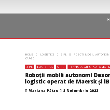
H
HOME
LOGISTICS
3 PL
ROBOȚII MOBILI AUTONOMI 
CARGO
3 PL
LOGISTICS
STIRI
TEHNOLOGII ȘI AUTOMATI
Roboții mobili autonomi Dexor
logistic operat de Maersk și i
Mariana Pătru
8 Noiembrie 2023