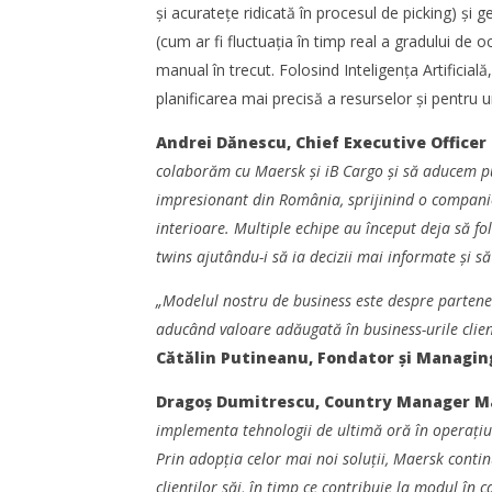
și acuratețe ridicată în procesul de picking) și
(cum ar fi fluctuația în timp real a gradului de oc
manual în trecut. Folosind Inteligența Artificial
planificarea mai precisă a resurselor și pentru
Andrei Dănescu, Chief Executive Officer
colaborăm cu Maersk și iB Cargo și să aducem put
impresionant din România, sprijinind o companie
interioare. Multiple echipe au început deja să fo
twins ajutându-i să ia decizii mai informate și să
„Modelul nostru de business este despre parteneri
aducând valoare adăugată în business-urile clienți
Cătălin Putineanu, Fondator și Managing
Dragoș Dumitrescu, Country Manager M
implementa tehnologii de ultimă oră în operațiuni
Prin adopția celor mai noi soluții, Maersk contin
clienților săi, în timp ce contribuie la modul în c