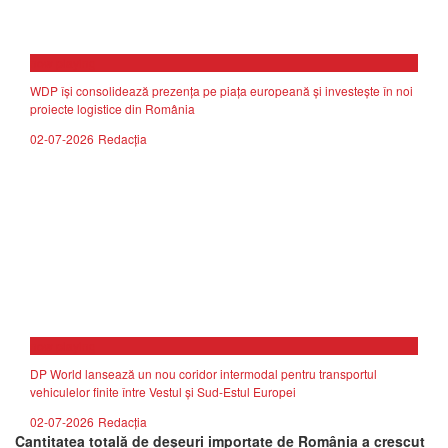
now playing
WDP își consolidează prezența pe piața europeană și investește în noi
proiecte logistice din România
02-07-2026
Redacția
now playing
DP World lansează un nou coridor intermodal pentru transportul
vehiculelor finite între Vestul și Sud-Estul Europei
02-07-2026
Redacția
Cantitatea totală de deşeuri importate de România a crescut