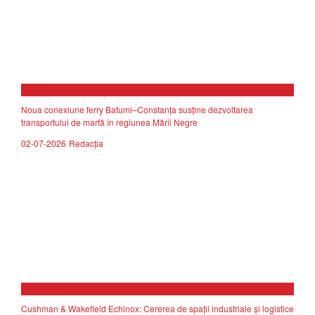
now playing
Noua conexiune ferry Batumi–Constanța susține dezvoltarea
transportului de marfă în regiunea Mării Negre
02-07-2026
Redacția
now playing
Cushman & Wakefield Echinox: Cererea de spații industriale și logistice