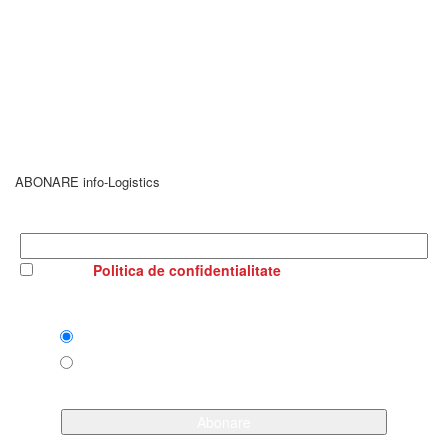
ABONARE info-Logistics
Email Address
Am citit
Politica de confidentialitate
Format preferat
HTML
Text