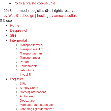
Politica privind cookie-urile
2016 Intermodal Logistics @ all rights reserved
by WebSitesDesign
|
hosting by amcwebsoft.ro
Close
Home
Despre noi
Stiri
Intermodal
Transport feroviar
Transport maritim
Transport aerian
Transport rutier
Porturi
Echipamente
Tehnologii
Investitii
Logistics
3 PL
Supply Chain
Comerț international
Ambalare
Depozitare
Manipularea materialelor
Tehnologii și automatizări