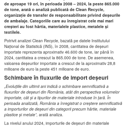
de aproape 19 ori, în perioada 2008 – 2024, la peste 865.000
de tone, arată o analiză publicată de Clean Recycle,
organizaţie de transfer de responsabilitate privind deşeurile
de ambalaje. Categoriile care au înregistrat cele mai mari
creșteri au fost hârtia, materialele plastice, metalele și
textilele.
Potrivit analizei Clean Recycle, bazată pe datele Institutului
Naţional de Statistică (INS), în 2008, cantitatea de deşeuri
importate reprezenta aproximativ 46.600 de tone, iar până în
2024, cantitatea a crescut la 865.000 de tone. De asemenea,
valoarea deșeurilor importate a crescut de la aproximativ 28,8
milioane de euro la peste 451 milioane de euro.
Schimbare în fluxurile de import deșeuri
„Evoluţiile din ultimii ani indică o schimbare semnificativă a
fluxurilor de deşeuri din România, atât din perspectiva volumelor
importate, cât şi a tipurilor de materiale introduse în ţară. În
perioada analizată, România a înregistrat o creştere semnificativă
a importurilor de deşeuri din categorii precum hârtie, materiale
plastice şi metale”,
arată analiza.
La nivelul anului 2024, importurile de deşeuri din materiale