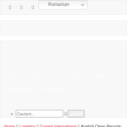
Romanian
Home
Despre noi
Stiri
Intermodal
Logistics
Studii de piata
CUM MA ABONEZ?
Home
Logistics
Comerț international
Analiză Clean Recycle: