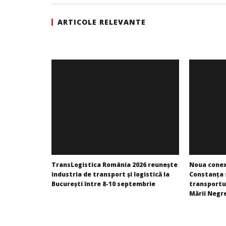
ARTICOLE RELEVANTE
TransLogistica România 2026 reunește
Noua conex
industria de transport și logistică la
Constanța 
București între 8-10 septembrie
transportu
Mării Negr
Redacția
Redacția