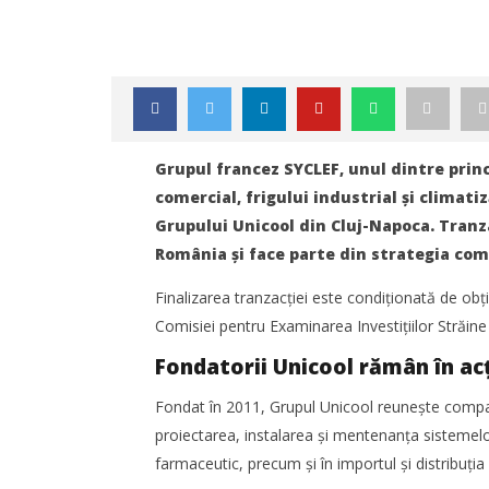
Grupul francez SYCLEF, unul dintre princ
comercial, frigului industrial și climati
Grupului Unicool din Cluj-Napoca. Tranza
România și face parte din strategia comp
Finalizarea tranzacției este condiționată de obți
Comisiei pentru Examinarea Investițiilor Străine
Fondatorii Unicool rămân în ac
NOW VIEWING
Fondat în 2011, Grupul Unicool reunește companii
SYCLEF intră în România prin
TransLog
proiectarea, instalarea și mentenanța sistemelor f
preluarea Grupului Unicool din Cluj
reunește 
logistică
farmaceutic, precum și în importul și distribuția 
Redacția
septemb