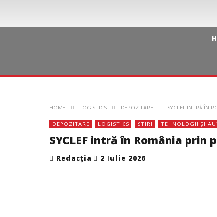
H
HOME
LOGISTICS
DEPOZITARE
SYCLEF INTRĂ ÎN 
DEPOZITARE
LOGISTICS
STIRI
TEHNOLOGII ȘI A
SYCLEF intră în România prin p
Redacția
2 Iulie 2026