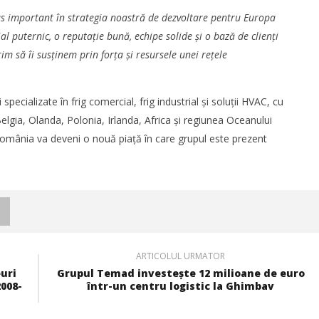
s important în strategia noastră de dezvoltare pentru Europa
l puternic, o reputație bună, echipe solide și o bază de clienți
rim să îi susținem prin forța și resursele unei rețele
ecializate în frig comercial, frig industrial și soluții HVAC, cu
 Belgia, Olanda, Polonia, Irlanda, Africa și regiunea Oceanului
 România va deveni o nouă piață în care grupul este prezent
ARTICOLUL URMATOR
uri
Grupul Temad investește 12 milioane de euro
2008-
într-un centru logistic la Ghimbav