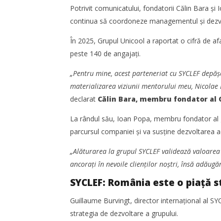
Potrivit comunicatului, fondatorii Călin Bara și
Redacția
continua să coordoneze managementul și dezvolt
În 2025, Grupul Unicool a raportat o cifră de a
peste 140 de angajați.
„Pentru mine, acest parteneriat cu SYCLEF depășe
materializarea viziunii mentorului meu, Nicolae
declarat
Călin Bara, membru fondator al 
Cushman & Wakefield Echinox:
SAMEDAY 
La rândul său, Ioan Popa, membru fondator al g
Cererea de spații industriale și
achiziție
logistice din România a crescut cu
parcursul companiei și va susține dezvoltarea ac
Redacția
11% în S1
„Alăturarea la grupul SYCLEF validează valoarea 
Redacția
ancorați în nevoile clienților noștri, însă adăug
SYCLEF: România este o piață st
Guillaume Burvingt, director internațional al S
strategia de dezvoltare a grupului.