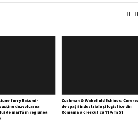
iune ferry Batumi–
Cushman & Wakefield Echinox: Cerere
susține dezvoltarea
de spații industriale și logistice din
lui de marfă în regiunea
România a crescut cu 11% în S1
e
Redacția