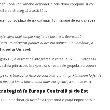
 Ioan Popa vor rămâne acționari în cele două companii și vor
Redacția
area strategică a activității.
faceri consolidată de aproximativ 16 milioane de euro și avea
ște sfera unei simple reușite de business. Reprezintă
 Bara, un adevărat pionier al acestui domeniu în România”,
a
Grupului Unicool.
a finalizat tranzacția de
WDP își consolidează prezența pe
rupului, a afirmat că integrarea în rețeaua SYCLEF validează
 a Cargus
piața europeană și investește în
noi proiecte logistice din România
esteia prin acces la expertiza și resursele grupului european.
Redacția
pe care Unicool și Acsa au construit-o în timp. Rămânem la fel de
ăm forța și know-how-ul unui lider european”,
a spus acesta.
rategică în Europa Centrală și de Est
YCLEF, a declarat că România reprezintă o piață importantă în