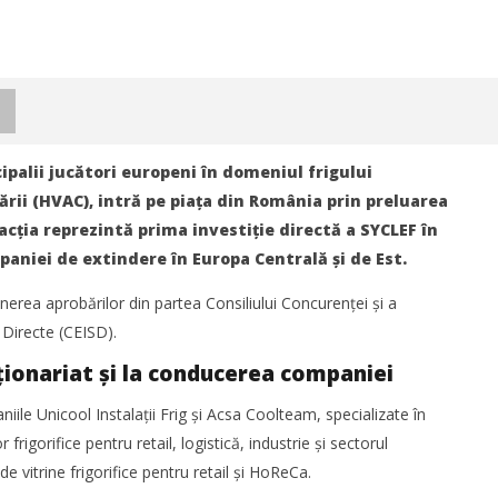
ipalii jucători europeni în domeniul frigului
zării (HVAC), intră pe piața din România prin preluarea
cția reprezintă prima investiție directă a SYCLEF în
aniei de extindere în Europa Centrală și de Est.
nerea aprobărilor din partea Consiliului Concurenței și a
 Directe (CEISD).
ționariat și la conducerea companiei
le Unicool Instalații Frig și Acsa Coolteam, specializate în
istica România 2026
Noua conexiune ferry Batumi–
rigorifice pentru retail, logistică, industrie și sectorul
industria de transport și
Constanța susține dezvoltarea
 la București între 8-10
transportului de marfă în
de vitrine frigorifice pentru retail și HoReCa.
rie
regiunea Mării Negre