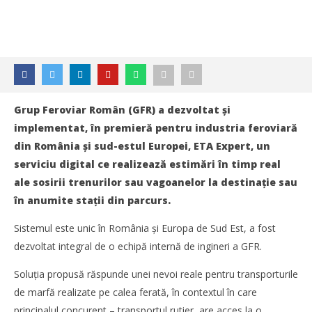
Grup Feroviar Român (GFR) a dezvoltat și
implementat, în premieră pentru industria feroviară
din România și sud-estul Europei, ETA Expert, un
serviciu digital ce realizează estimări în timp real
ale sosirii trenurilor sau vagoanelor la destinație sau
în anumite stații din parcurs.
Sistemul este unic în România și Europa de Sud Est, a fost
dezvoltat integral de o echipă internă de ingineri a GFR.
Soluția propusă răspunde unei nevoi reale pentru transporturile
de marfă realizate pe calea ferată, în contextul în care
principalul concurent – transportul rutier, are acces la o