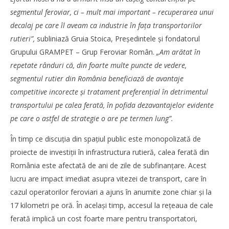
segmentul feroviar, ci – mult mai important – recuperarea unui
decalaj pe care îl aveam ca industrie în fața transportorilor
rutieri”,
subliniază Gruia Stoica, Președintele și fondatorul
Grupului GRAMPET – Grup Feroviar Român.
„Am arătat în
repetate rânduri că, din foarte multe puncte de vedere,
WDP își consolidează prezența pe piața europeană și
segmentul rutier din România beneficiază de avantaje
investește în noi proiecte logistice din România
competitive incorecte și tratament preferențial în detrimentul
Redacția
transportului pe calea ferată, în pofida dezavantajelor evidente
pe care o astfel de strategie o are pe termen lung”.
În timp ce discuția din spațiul public este monopolizată de
proiecte de investiții în infrastructura rutieră, calea ferată din
România este afectată de ani de zile de subfinanțare. Acest
lucru are impact imediat asupra vitezei de transport, care în
cazul operatorilor feroviari a ajuns în anumite zone chiar și la
17 kilometri pe oră. În același timp, accesul la rețeaua de cale
ferată implică un cost foarte mare pentru transportatori,