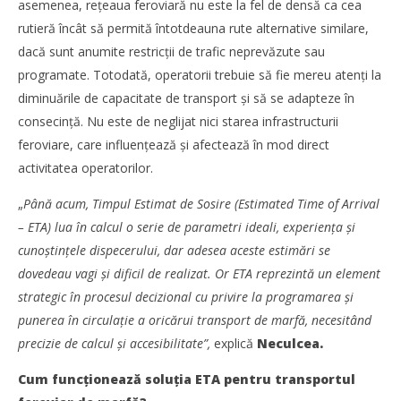
asemenea, rețeaua feroviară nu este la fel de densă ca cea
Redacția
rutieră încât să permită întotdeauna rute alternative similare,
dacă sunt anumite restricții de trafic neprevăzute sau
programate. Totodată, operatorii trebuie să fie mereu atenți la
diminuările de capacitate de transport și să se adapteze în
consecință. Nu este de neglijat nici starea infrastructurii
feroviare, care influențează și afectează în mod direct
activitatea operatorilor.
„
Până acum,
Timpul Estimat de Sosire (Estimated Time of Arrival
– ETA) lua în calcul o serie de parametri ideali, experiența și
cunoștințele dispecerului, dar adesea aceste estimări se
dovedeau vagi și dificil de realizat. Or ETA reprezintă un element
Cushman & Wakefield Echinox: Cererea de spații
strategic în procesul decizional cu privire la programarea și
industriale și logistice din România a crescut cu 11% în
punerea în circulație a oricărui transport de marfă, necesitând
S1
precizie de calcul și accesibilitate”,
explică
Neculcea.
Redacția
Cum funcționează soluția ETA pentru transportul