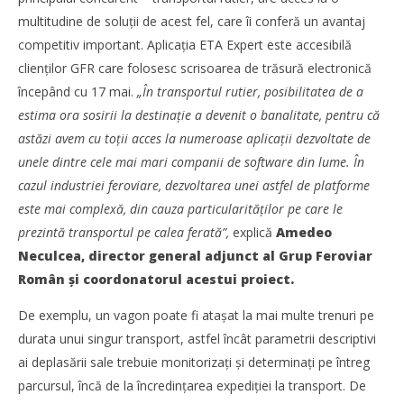
NOW VIEWING
multitudine de soluții de acest fel, care îi conferă un avantaj
GFR lansează prima aplicație ETA pentru transportul
competitiv important. Aplicația ETA Expert este accesibilă
feroviar de marfă din România și Europa de Sud-Est
clienților GFR care folosesc scrisoarea de trăsură electronică
Redacția
începând cu 17 mai.
„În transportul rutier, posibilitatea de a
estima ora sosirii la destinație a devenit o banalitate, pentru că
astăzi avem cu toții acces la numeroase aplicații dezvoltate de
unele dintre cele mai mari companii de software din lume. În
cazul industriei feroviare, dezvoltarea unei astfel de platforme
este mai complexă, din cauza particularităților pe care le
prezintă transportul pe calea ferată”,
explică
Amedeo
Neculcea, director general adjunct al Grup Feroviar
Român și coordonatorul acestui proiect.
De exemplu, un vagon poate fi atașat la mai multe trenuri pe
durata unui singur transport, astfel încât parametrii descriptivi
Noua conexiune ferry Batumi–Constanța susține
ai deplasării sale trebuie monitorizați și determinați pe întreg
dezvoltarea transportului de marfă în regiunea Mării
parcursul, încă de la încredințarea expediției la transport. De
Negre