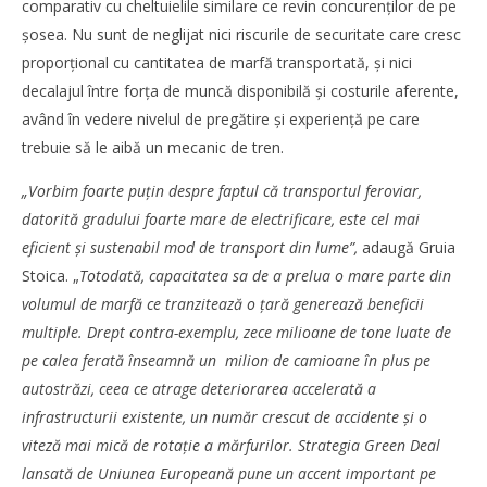
comparativ cu cheltuielile similare ce revin concurenților de pe
șosea. Nu sunt de neglijat nici riscurile de securitate care cresc
DP World lansează un nou coridor intermodal pentru
proporțional cu cantitatea de marfă transportată, și nici
transportul vehiculelor finite între Vestul și Sud-Estul
decalajul între forța de muncă disponibilă și costurile aferente,
Europei
având în vedere nivelul de pregătire și experiență pe care
Redacția
trebuie să le aibă un mecanic de tren.
„Vorbim foarte puțin despre faptul că transportul feroviar,
datorită gradului foarte mare de electrificare, este cel mai
eficient și sustenabil mod de transport din lume”,
adaugă Gruia
Stoica. „
Totodată, capacitatea sa de a prelua o mare parte din
volumul de marfă ce tranzitează o țară generează beneficii
multiple. Drept contra-exemplu, zece milioane de tone luate de
pe calea ferată înseamnă un milion de camioane în plus pe
autostrăzi, ceea ce atrage deteriorarea accelerată a
infrastructurii existente, un număr crescut de accidente și o
viteză mai mică de rotație a mărfurilor. Strategia Green Deal
lansată de Uniunea Europeană pune un accent important pe