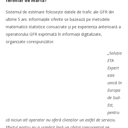
feroviar de marfă?
Sistemul de estimare folosește datele de trafic ale GFR din
ultimii 5 ani. Informațiile oferite se bazează pe metodele
matematicii statistice consacrate și pe experiența anterioară a
operatorului GFR exprimată în informații digitalizate,
organizate corespunzător.
„Soluția
ETA
Expert
SAMEDAY a finalizat tranzacția de achiziție a Cargus
este
Redacția
unică în
Europa
de Sud-
Est,
pentru
că niciun alt operator nu oferă clienților un astfel de serviciu.
Efortul nostru nu a urmărit însă un câștig concurențial pe