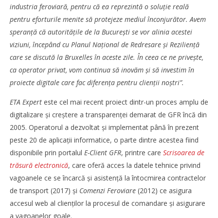
industria feroviară, pentru că ea reprezintă o soluție reală
pentru eforturile menite să protejeze mediul înconjurător. Avem
speranță că autoritățile de la București se vor alinia acestei
viziuni, începând cu Planul Național de Redresare și Reziliență
care se discută la Bruxelles în aceste zile. În ceea ce ne privește,
ca operator privat, vom continua să inovăm și să investim în
proiecte digitale care fac diferența pentru clienții noștri”.
ETA Expert
este cel mai recent proiect dintr-un proces amplu de
digitalizare și creștere a transparenței demarat de GFR încă din
2005. Operatorul a dezvoltat și implementat până în prezent
peste 20 de aplicații informatice, o parte dintre acestea fiind
disponibile prin portalul
E-Client GFR
, printre care
Scrisoarea de
trăsură electronică
, care oferă acces la datele tehnice privind
vagoanele ce se încarcă și asistență la întocmirea contractelor
de transport (2017) și
Comenzi Feroviare
(2012) ce asigura
accesul web al clienților la procesul de comandare și asigurare
a vagoanelor goale.