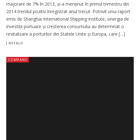
majorare de 7% în 2013, și-a menținut în primul trimestru din
2014 trendul pozitiv înregistrat anul trecut. Potrivit unui raport
emis de Shanghai International Shipping Institute, sinergia de
investiții portuare și creșterea consumului au determinat o
revitalizare a porturilor din Statele Unite și Europa, care […]
DETALII
COMPANII