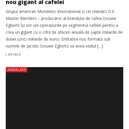
nou gigant al cafelei
Grupul american Mondelez International şi cel olandez D.E
Master Blenders – producător al brandului de cafea Douwe
Egberts își vor uni operaţiunile pe segmentul cafelei pentru a
crea un gigant cu o cifră de afaceri anuală de şapte miliarde de
dolari (cinci miliarde de euro). Entitatea nou formată sub
numele de Jacobs Douwe Egberts va avea sediul […]
DETALII
AMBALARE