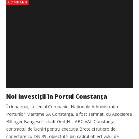
COMPANII
Noi investiții în Portul Constanța
În luna mai, la sediul Companiei Naționale Administrația
Porturilor Maritime SA Constanța, a fost semnat, cu Asocierea
Bilfinger Baugesellschaft GmbH – ABC VAL Constanța,
contractul de lucrări pentru execuția Bretelei rutiere de
conectare cu DN 39, obiectul 2 din cadrul obiectivului de