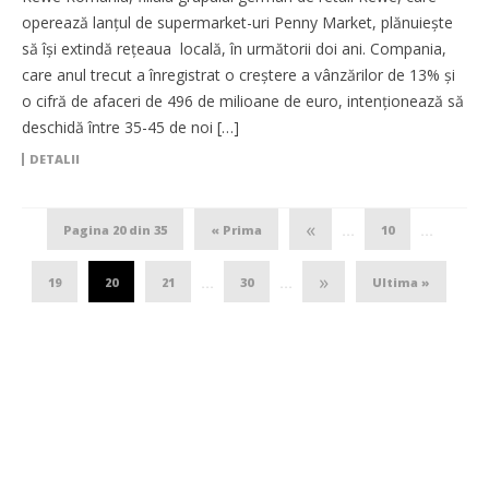
operează lanțul de supermarket-uri Penny Market, plănuiește
să își extindă rețeaua locală, în următorii doi ani. Compania,
care anul trecut a înregistrat o creștere a vânzărilor de 13% și
o cifră de afaceri de 496 de milioane de euro, intenționează să
deschidă între 35-45 de noi […]
DETALII
«
Pagina 20 din 35
« Prima
10
...
...
»
19
20
21
30
Ultima »
...
...