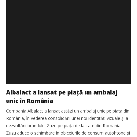
Albalact a lansat pe piață un ambalaj
unic în România
Compania Albalact a lansat astăzi un ambalaj unic pe piața din
România, în vederea consolidării unei noi identități vizuale și a
dezvoltării brandului Zuzu pe piața de lactate din România.
Zuzu aduce o schimbare în obiceiurile de consum autohtone și