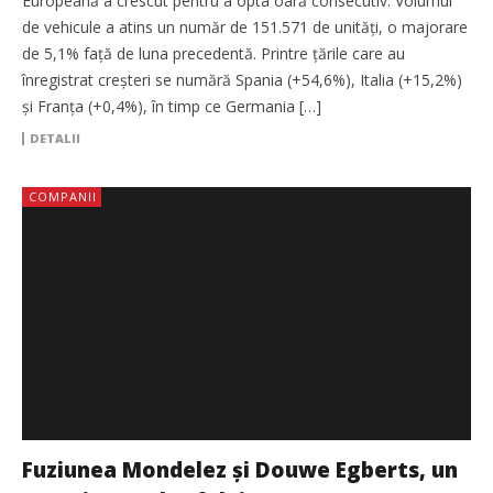
Europeană a crescut pentru a opta oară consecutiv. Volumul
de vehicule a atins un număr de 151.571 de unități, o majorare
de 5,1% față de luna precedentă. Printre țările care au
înregistrat creșteri se numără Spania (+54,6%), Italia (+15,2%)
și Franța (+0,4%), în timp ce Germania […]
DETALII
COMPANII
Fuziunea Mondelez și Douwe Egberts, un