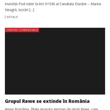
investiții Pod rutier la km 0+540 al Canalului Dunăre – Marea
Neagră, lucrări […]
DETALII
CENTRE COMERCIALE
Grupul Rewe se extinde în România
Rewe România, filiala grupului german de retail Rewe, care