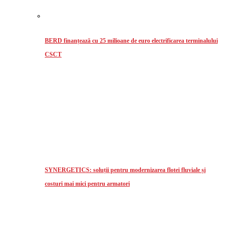
BERD finanțează cu 25 milioane de euro electrificarea terminalului
CSCT
SYNERGETICS: soluții pentru modernizarea flotei fluviale și
costuri mai mici pentru armatori