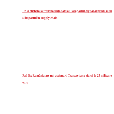
De la etichetă la transparență totală! Pașaportul digital al produsului
și impactul în supply chain
Pall-Ex România are noi acționari. Tranzacția se ridică la 25 milioane
euro