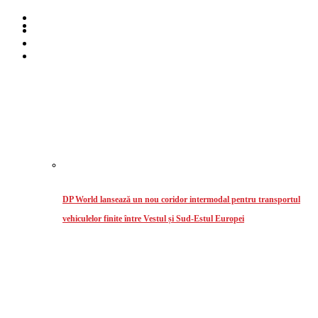
Home
Despre noi
Stiri
Intermodal
DP World lansează un nou coridor intermodal pentru transportul
vehiculelor finite între Vestul și Sud-Estul Europei