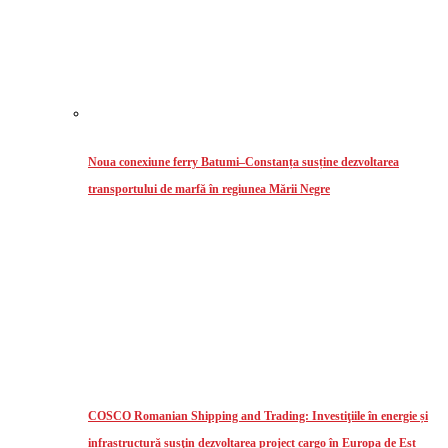
Noua conexiune ferry Batumi–Constanța susține dezvoltarea
transportului de marfă în regiunea Mării Negre
COSCO Romanian Shipping and Trading: Investiţiile în energie și
infrastructură susţin dezvoltarea project cargo în Europa de Est