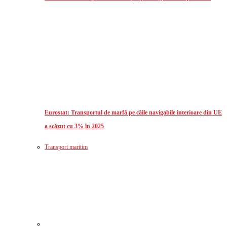
Eurostat: Transportul de marfă pe căile navigabile interioare din UE
a scăzut cu 3% în 2025
Transport maritim