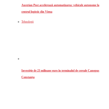
Austrian Post accelerează automatizarea: vehicule autonome la
centrul logistic din Viena
Tehnologii
Investiție de 23 milioane euro în terminalul de cereale Canopus
Constanța