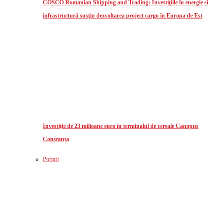
COSCO Romanian Shipping and Trading: Investiţiile în energie și
infrastructură susţin dezvoltarea project cargo în Europa de Est
Investiție de 23 milioane euro în terminalul de cereale Canopus
Constanța
Porturi