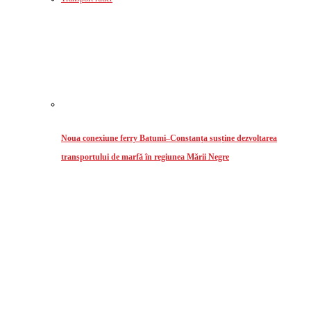
Noua conexiune ferry Batumi–Constanța susține dezvoltarea
transportului de marfă în regiunea Mării Negre