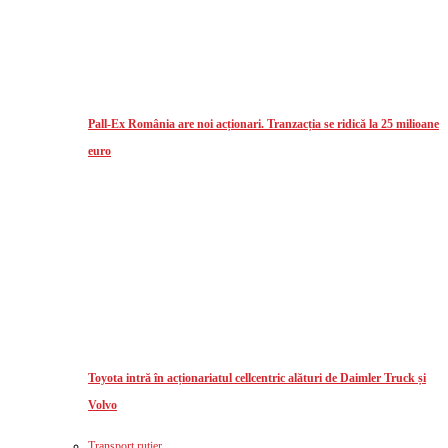
Pall-Ex România are noi acționari. Tranzacția se ridică la 25 milioane
euro
Toyota intră în acționariatul cellcentric alături de Daimler Truck și
Volvo
Transport rutier