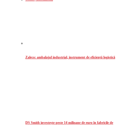
Zaleco: ambalajul industrial, instrument de eficiență logistică
DS Smith investește peste 14 milioane de euro în fabricile de