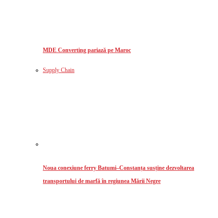
MDE Converting pariază pe Maroc
Supply Chain
Noua conexiune ferry Batumi–Constanța susține dezvoltarea
transportului de marfă în regiunea Mării Negre