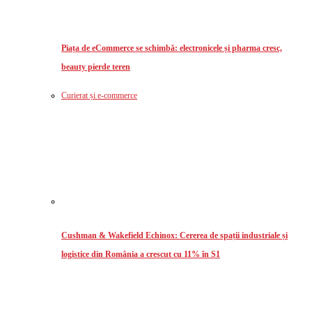
Piața de eCommerce se schimbă: electronicele și pharma cresc,
beauty pierde teren
Curierat și e-commerce
Cushman & Wakefield Echinox: Cererea de spații industriale și
logistice din România a crescut cu 11% în S1