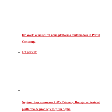
DP World a inaugurat noua platformă multimodală în Portul
Constanța
Echipamente
Neptun Deep avansează. OMV Petrom și Romgaz au instalat
platforma de producție Neptun Alpha