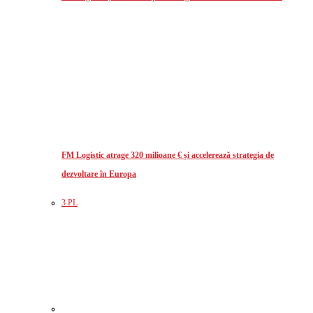
FM Logistic atrage 320 milioane € și accelerează strategia de
dezvoltare în Europa
3 PL