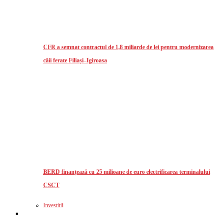
CFR a semnat contractul de 1,8 miliarde de lei pentru modernizarea
căii ferate Filiași–Igiroasa
BERD finanțează cu 25 milioane de euro electrificarea terminalului
CSCT
Investitii
Logistics