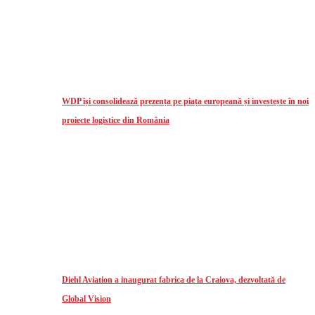
WDP își consolidează prezența pe piața europeană și investește în noi
proiecte logistice din România
Diehl Aviation a inaugurat fabrica de la Craiova, dezvoltată de
Global Vision