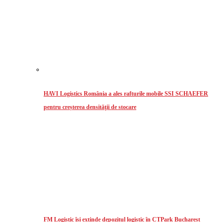
HAVI Logistics România a ales rafturile mobile SSI SCHAEFER
pentru creșterea densităţii de stocare
FM Logistic își extinde depozitul logistic în CTPark Bucharest