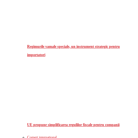
Regimurile vamale speciale, un instrument strategic pentru
importatori
UE propune simplificarea regulilor fiscale pentru companii
Comerț international