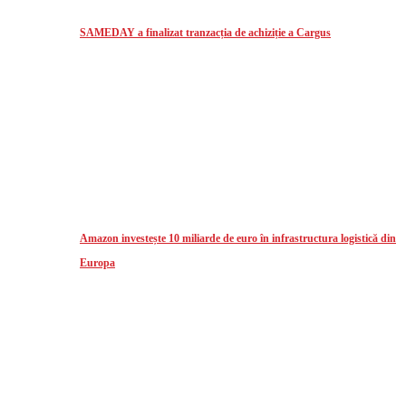
SAMEDAY a finalizat tranzacția de achiziție a Cargus
Amazon investește 10 miliarde de euro în infrastructura logistică din
Europa