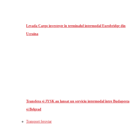
Levada Cargo investește în terminalul intermodal Eurobridge din
Ucraina
Transfera și JYSK au lansat un serviciu intermodal între Budapesta
și Belgrad
Transport feroviar