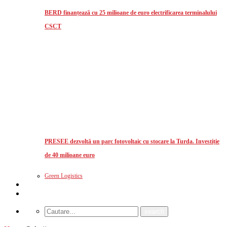
BERD finanțează cu 25 milioane de euro electrificarea terminalului
CSCT
PRESEE dezvoltă un parc fotovoltaic cu stocare la Turda. Investiție
de 40 milioane euro
Green Logistics
Studii de piata
CUM MA ABONEZ?