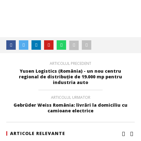
ARTICOLUL PRECEDENT
SAMEDAY a finalizat tranzacția de achiziție a Cargus
Yusen Logistics (România) - un nou centru
regional de distribuție de 19.000 mp pentru
Redacția
industria auto
ARTICOLUL URMATOR
Gebrüder Weiss România: livrări la domiciliu cu
camioane electrice
ARTICOLE RELEVANTE