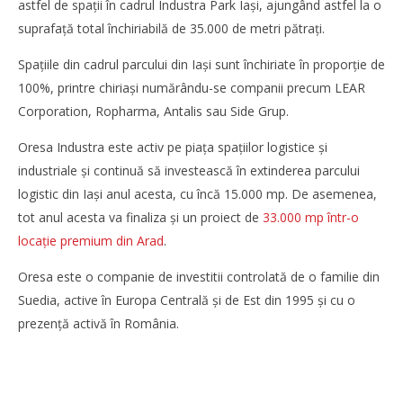
astfel de spații în cadrul Industra Park Iași, ajungând astfel la o
suprafață total închiriabilă de 35.000 de metri pătrați.
Spațiile din cadrul parcului din Iași sunt închiriate în proporție de
100%, printre chiriași numărându-se companii precum LEAR
Corporation, Ropharma, Antalis sau Side Grup.
Oresa Industra este activ pe piața spațiilor logistice și
industriale și continuă să investească în extinderea parcului
logistic din Iași anul acesta, cu încă 15.000 mp. De asemenea,
tot anul acesta va finaliza și un proiect de
33.000 mp într-o
locație premium din Arad
.
Cushman & Wakefield Echinox: Cererea de spații
Oresa este o companie de investitii controlată de o familie din
industriale și logistice din România a crescut cu 11% în
Suedia, active în Europa Centrală și de Est din 1995 și cu o
S1
prezență activă în România.
Redacția