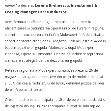
Mobexpert a închiriat un depozit de 1.400 mp în Oresa
numai.”
a declarat
Lorena Brehuescu, Investment &
Industra Park din Iași
Leasing Manager Oresa Industra.
Redacția
Acestă mutare reflectă angajamentul constant pentru
eficientizarea și optimizarea operațiunilor de livrare în regiune,
subliniind preocuparea continuă a Mobexpert față de calitatea
serviciilor oferite clienților săi. Magazinul din Iași este al 4-lea în
topul magazinelor grupului Mobexpert, după Mobexpert
Baneasa, Pipera și Constanța. Decizia de închiriere reprezintă
o mișcare strategică pentru dezvoltarea grupului.
Rețeaua regională a Mobexpert numără, în prezent, 26 de
magazine, iar grupul deține 18% din piața de mobilier de casă
și 30% din cea a mobilierului de birou, deținând poziția de lider
de piață pe acest sector.
Noua conexiune ferry Batumi–Constanța susține
dezvoltarea transportului de marfă în regiunea Mării
Oresa Industra este principalul jucător de pe piața industrială și
Negre
de logistică din Iași. În 2023 compania a livrat 10.000 mp de
Redacția