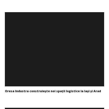
WDP își consolidează prezența pe piața europeană și
investește în noi proiecte logistice din România
Redacția
Oresa Industra construiește noi spații logistice la Iași și Arad
Mariana
Pătru