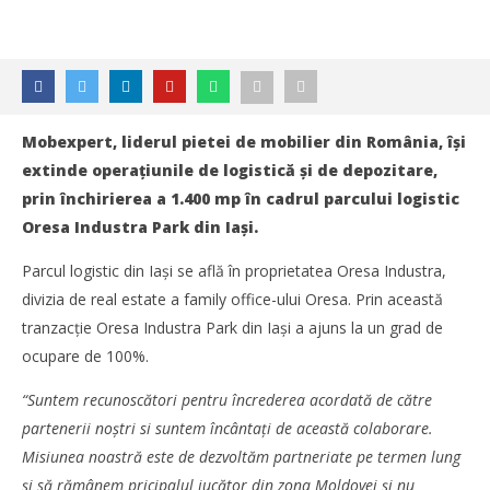
Mobexpert, liderul pietei de mobilier din Rom
ânia, își
extinde operațiunile de logistică și de depozitare,
prin închirierea a 1.400 mp în cadrul parcului logistic
Oresa Industra Park din Iași.
Parcul logistic din Iași se află în proprietatea Oresa Industra,
divizia de real estate a family office-ului Oresa. Prin această
tranzacție Oresa Industra Park din Iași a ajuns la un grad de
ocupare de 100%.
“Suntem recunoscători pentru încrederea acordată de către
partenerii noștri si suntem încântați de această colaborare.
Misiunea noastră este de dezvoltăm partneriate pe termen lung
NOW VIEWING
și să rămânem pricipalul jucător din zona Moldovei și nu