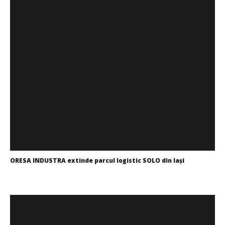
DP World lansează un nou coridor intermodal pentru
transportul vehiculelor finite între Vestul și Sud-Estul
Europei
Redacția
ORESA INDUSTRA extinde parcul logistic SOLO din Iași
Mariana
Pătru