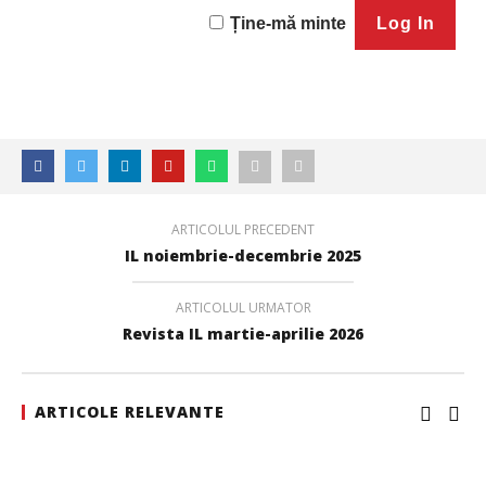
Ține-mă minte
ARTICOLUL PRECEDENT
Cushman & Wakefield Echinox: Cererea de spații
IL noiembrie-decembrie 2025
industriale și logistice din România a crescut cu 11% în
S1
ARTICOLUL URMATOR
Redacția
Revista IL martie-aprilie 2026
ARTICOLE RELEVANTE