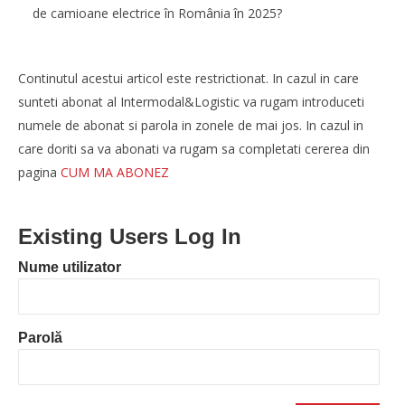
de camioane electrice în România în 2025?
Continutul acestui articol este restrictionat. In cazul in care
sunteti abonat al Intermodal&Logistic va rugam introduceti
numele de abonat si parola in zonele de mai jos. In cazul in
care doriti sa va abonati va rugam sa completati cererea din
pagina
CUM MA ABONEZ
Existing Users Log In
Nume utilizator
Noua conexiune ferry Batumi–Constanța susține
dezvoltarea transportului de marfă în regiunea Mării
Negre
Redacția
Parolă