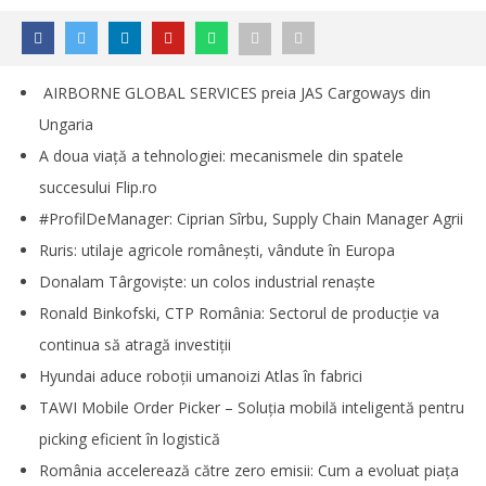
AIRBORNE GLOBAL SERVICES preia JAS Cargoways din
Ungaria
A doua viață a tehnologiei: mecanismele din spatele
succesului Flip.ro
#ProfilDeManager: Ciprian Sîrbu, Supply Chain Manager Agrii
Ruris: utilaje agricole românești, vândute în Europa
Donalam Târgoviște: un colos industrial renaște
Ronald Binkofski, CTP România: Sectorul de producție va
continua să atragă investiții
Hyundai aduce roboții umanoizi Atlas în fabrici
TAWI Mobile Order Picker – Soluția mobilă inteligentă pentru
NOW VIEWING
picking eficient în logistică
Revista IL ianuarie-februarie 2026
România accelerează către zero emisii: Cum a evoluat piața
Redacția