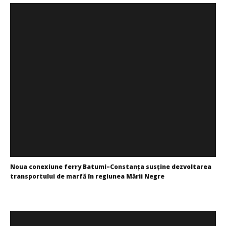
SAMEDAY a finalizat tranzacția de achiziție a Cargus
Redacția
Noua conexiune ferry Batumi–Constanța susține dezvoltarea
transportului de marfă în regiunea Mării Negre
Redacția