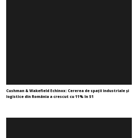
WDP își consolidează prezența pe piața europeană și
investește în noi proiecte logistice din România
Redacția
Cushman & Wakefield Echinox: Cererea de spații industriale și
logistice din România a crescut cu 11% în S1
Redacția
DP World lansează un nou coridor intermodal pentru
transportul vehiculelor finite între Vestul și Sud-Estul
Europei