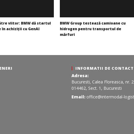
către viitor: BMW dă startul
BMW Group testează camioane cu
 în achiziții cu GenAI
hidrogen pentru transportul de
mărfuri
Bianca
Florescu
ENERI
INFORMATII DE CONTACT
Adresa:
Bucuresti, Calea Floreasca, nr. 
014462, Sect. 1, Bucuresti
Email:
office@intermodal-logist