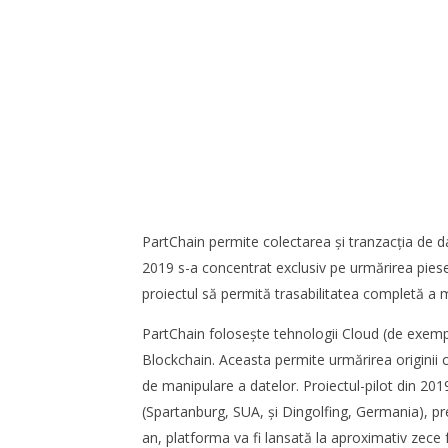
Redacția
Cushman & Wakefield Echinox:
SAMEDAY 
PartChain permite colectarea şi tranzacţia de date
Cererea de spații industriale și
achiziție
logistice din România a crescut cu
2019 s-a concentrat exclusiv pe urmărirea pies
Redacția
11% în S1
proiectul să permită trasabilitatea completă a ma
Redacția
PartChain foloseşte tehnologii Cloud (de exemp
Blockchain. Aceasta permite urmărirea originii co
de manipulare a datelor. Proiectul-pilot din 20
(Spartanburg, SUA, şi Dingolfing, Germania), prec
an, platforma va fi lansată la aproximativ zece f