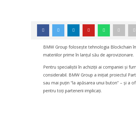
BMW Group foloseşte tehnologia Blockchain în a
materiilor prime în lanțul său de aprovizionare.
Pentru specialiştii în achiziţii ai companiei şi 
considerabil. BMW Group a iniţiat proiectul Par
sau mai puţin “la apăsarea unui buton” – şi a of
pentru toţi partenerii implicaţi.
NOW VIEWING
BMW Group utilizează tehnologia
TransLog
Blockchain în lanțul logistic
reunește 
logistică
Redacția
septemb