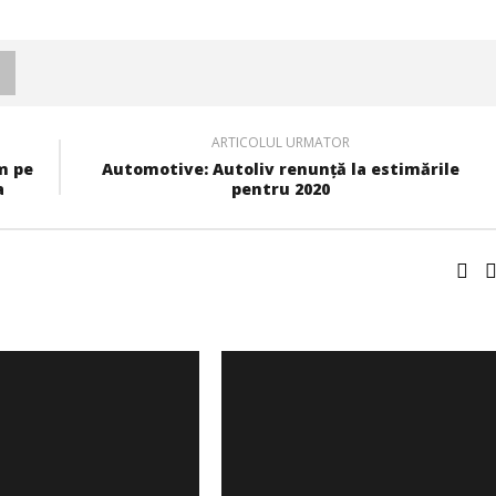
ARTICOLUL URMATOR
m pe
Automotive: Autoliv renunță la estimările
a
pentru 2020