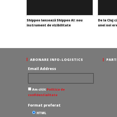
Shippeo lansează Shippeo AI: nou
De la Cluj 
instrument de vizibilitate
unei noi ere
Cristina
Mariana
Ghimpu
Pătru
ABONARE INFO-LOGISTICS
PART
Email Address
Am citit
Politica de
confidentialitate
Format preferat
HTML