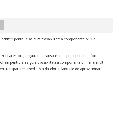
chiziţii pentru a asigura trasabilitatea componentelor şi a
furnizorii acestora, asigurarea transparenţei presupuneun efort
tChain pentru a asigura trasabilitatea componentelor – mai mult
eri transparenţă imediată a datelor în lanţurile de aprovizionare
istica România 2026
Noua conexiune ferry Batumi–
industria de transport și
Constanța susține dezvoltarea
 la București între 8-10
transportului de marfă în
rie
regiunea Mării Negre