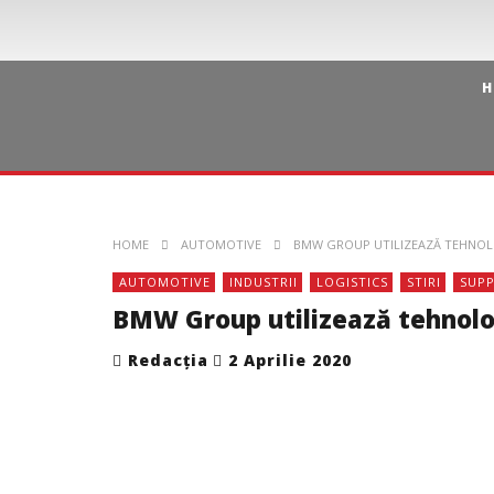
H
HOME
AUTOMOTIVE
BMW GROUP UTILIZEAZĂ TEHNOLO
AUTOMOTIVE
INDUSTRII
LOGISTICS
STIRI
SUPP
BMW Group utilizează tehnologi
Redacția
2 Aprilie 2020