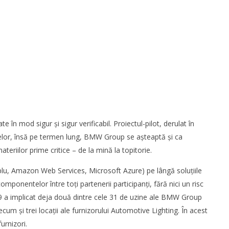
Redacția
a finalizat tranzacția de
WDP își consolidează prezența pe
 în mod sigur şi sigur verificabil. Proiectul-pilot, derulat în
 a Cargus
piața europeană și investește în
noi proiecte logistice din România
elor, însă pe termen lung, BMW Group se aşteaptă şi ca
Redacția
teriilor prime critice – de la mină la topitorie.
lu, Amazon Web Services, Microsoft Azure) pe lângă soluţiile
mponentelor între toţi partenerii participanţi, fără nici un risc
19 a implicat deja două dintre cele 31 de uzine ale BMW Group
um şi trei locaţii ale furnizorului Automotive Lighting. În acest
urnizori.