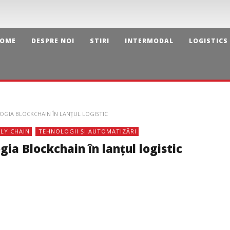
OME
DESPRE NOI
STIRI
INTERMODAL
LOGISTICS
GIA BLOCKCHAIN ÎN LANȚUL LOGISTIC
LY CHAIN
TEHNOLOGII ȘI AUTOMATIZĂRI
a Blockchain în lanțul logistic