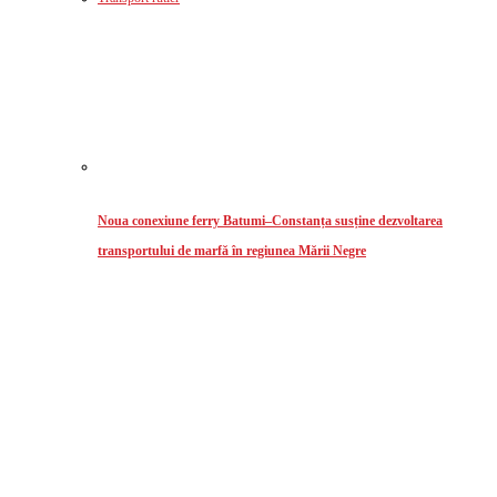
Noua conexiune ferry Batumi–Constanța susține dezvoltarea
transportului de marfă în regiunea Mării Negre