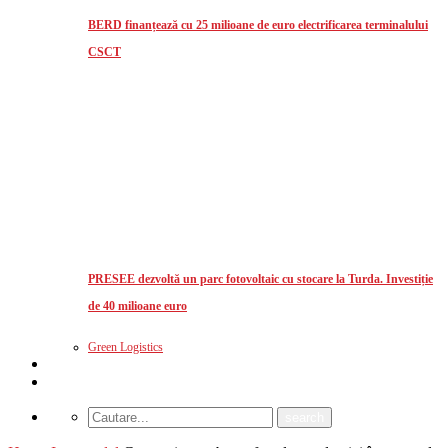
BERD finanțează cu 25 milioane de euro electrificarea terminalului
CSCT
PRESEE dezvoltă un parc fotovoltaic cu stocare la Turda. Investiție
de 40 milioane euro
Green Logistics
Studii de piata
CUM MA ABONEZ?