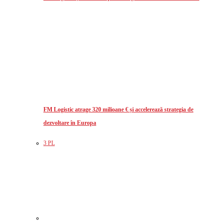
FM Logistic atrage 320 milioane € și accelerează strategia de
dezvoltare în Europa
3 PL