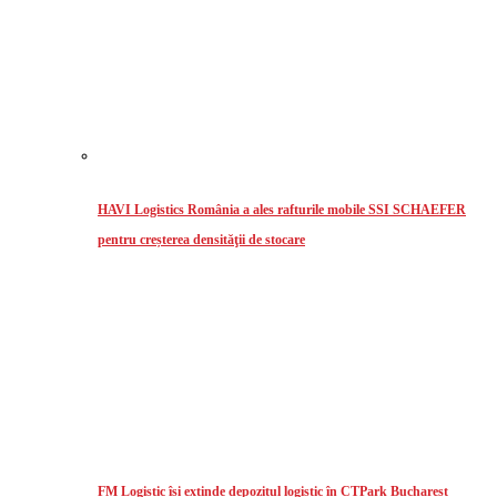
HAVI Logistics România a ales rafturile mobile SSI SCHAEFER
pentru creșterea densităţii de stocare
FM Logistic își extinde depozitul logistic în CTPark Bucharest