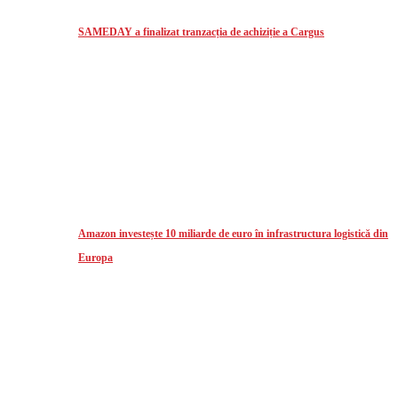
SAMEDAY a finalizat tranzacția de achiziție a Cargus
Amazon investește 10 miliarde de euro în infrastructura logistică din
Europa