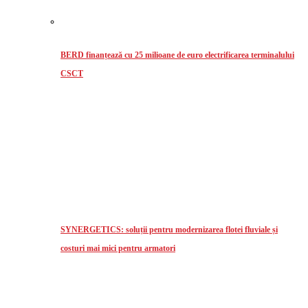
BERD finanțează cu 25 milioane de euro electrificarea terminalului
CSCT
SYNERGETICS: soluții pentru modernizarea flotei fluviale și
costuri mai mici pentru armatori