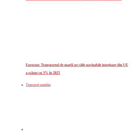
Eurostat: Transportul de marfă pe căile navigabile interioare din UE
a scăzut cu 3% în 2025
Transport maritim