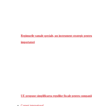
Regimurile vamale speciale, un instrument strategic pentru
importatori
UE propune simplificarea regulilor fiscale pentru companii
Comerț international