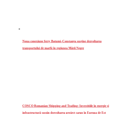
Noua conexiune ferry Batumi–Constanța susține dezvoltarea
transportului de marfă în regiunea Mării Negre
COSCO Romanian Shipping and Trading: Investiţiile în energie și
infrastructură susţin dezvoltarea project cargo în Europa de Est