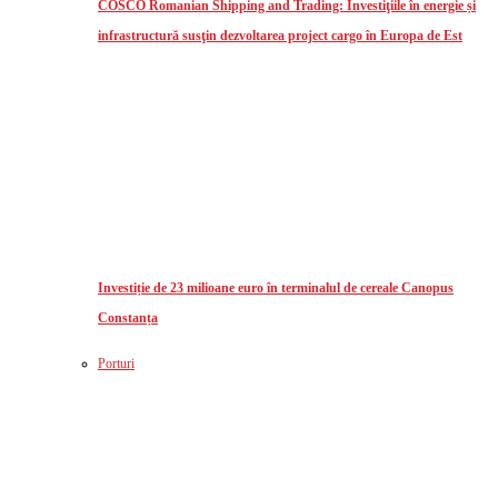
COSCO Romanian Shipping and Trading: Investiţiile în energie și
infrastructură susţin dezvoltarea project cargo în Europa de Est
Investiție de 23 milioane euro în terminalul de cereale Canopus
Constanța
Porturi