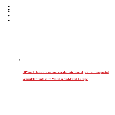
Home
Despre noi
Stiri
Intermodal
DP World lansează un nou coridor intermodal pentru transportul
vehiculelor finite între Vestul și Sud-Estul Europei