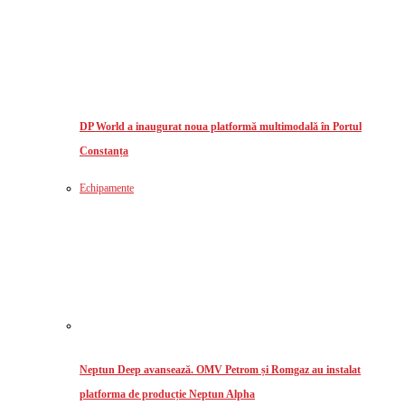
DP World a inaugurat noua platformă multimodală în Portul
Constanța
Echipamente
Neptun Deep avansează. OMV Petrom și Romgaz au instalat
platforma de producție Neptun Alpha