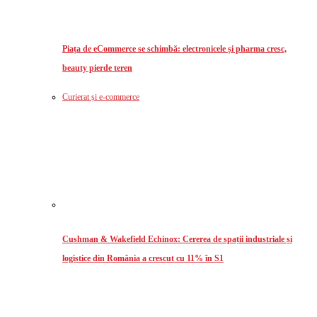
Piața de eCommerce se schimbă: electronicele și pharma cresc,
beauty pierde teren
Curierat și e-commerce
Cushman & Wakefield Echinox: Cererea de spații industriale și
logistice din România a crescut cu 11% în S1