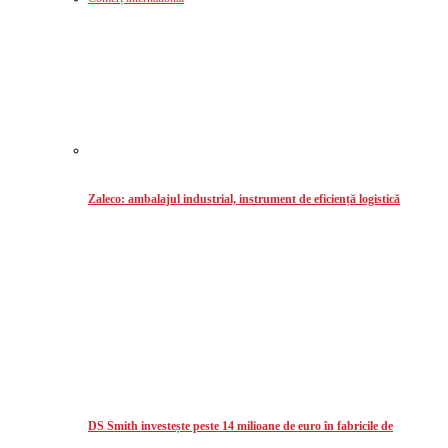
Zaleco: ambalajul industrial, instrument de eficiență logistică
DS Smith investește peste 14 milioane de euro în fabricile de