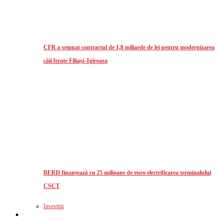
CFR a semnat contractul de 1,8 miliarde de lei pentru modernizarea
căii ferate Filiași–Igiroasa
BERD finanțează cu 25 milioane de euro electrificarea terminalului
CSCT
Investitii
Logistics