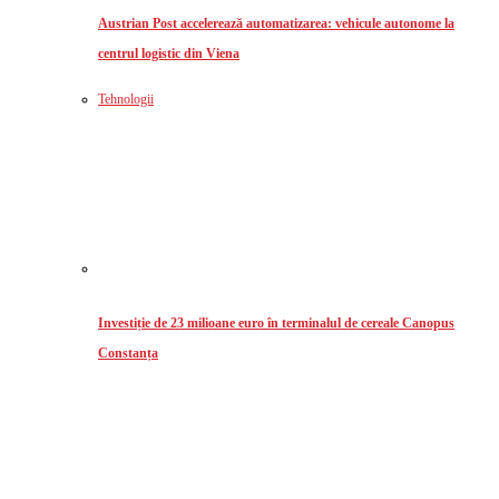
Austrian Post accelerează automatizarea: vehicule autonome la
centrul logistic din Viena
Tehnologii
Investiție de 23 milioane euro în terminalul de cereale Canopus
Constanța