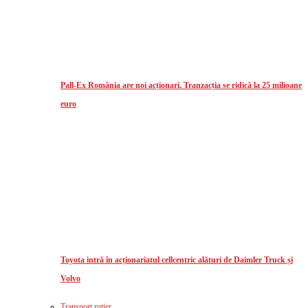
Pall-Ex România are noi acționari. Tranzacția se ridică la 25 milioane
euro
Toyota intră în acționariatul cellcentric alături de Daimler Truck și
Volvo
Transport rutier