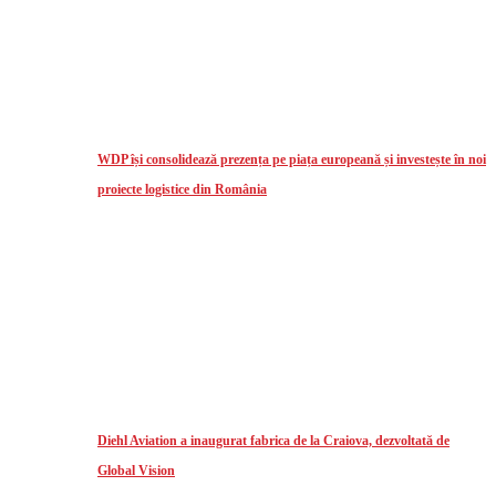
WDP își consolidează prezența pe piața europeană și investește în noi
proiecte logistice din România
Diehl Aviation a inaugurat fabrica de la Craiova, dezvoltată de
Global Vision