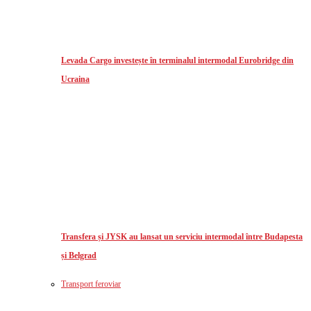
Levada Cargo investește în terminalul intermodal Eurobridge din
Ucraina
Transfera și JYSK au lansat un serviciu intermodal între Budapesta
și Belgrad
Transport feroviar