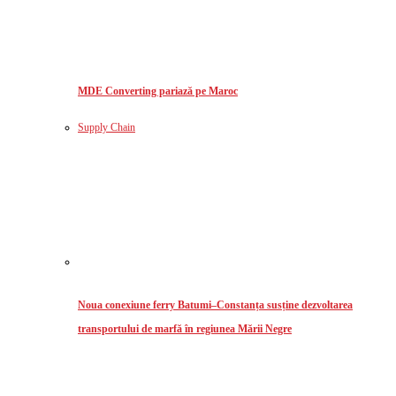
MDE Converting pariază pe Maroc
Supply Chain
Noua conexiune ferry Batumi–Constanța susține dezvoltarea
transportului de marfă în regiunea Mării Negre