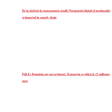
De la etichetă la transparență totală! Pașaportul digital al produsului
și impactul în supply chain
Pall-Ex România are noi acționari. Tranzacția se ridică la 25 milioane
euro