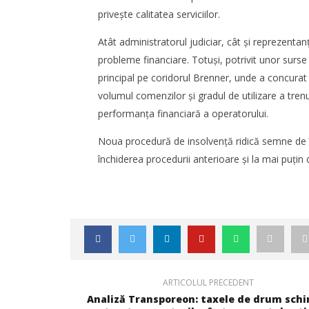
regiunea
privește calitatea serviciilor.
Mariana
Pătru
Mariana
Atât administratorul judiciar, cât și reprezentan
Pătru
probleme financiare. Totuși, potrivit unor surse
principal pe coridorul Brenner, unde a concurat 
volumul comenzilor și gradul de utilizare a tre
performanța financiară a operatorului.
Noua procedură de insolvență ridică semne de în
închiderea procedurii anterioare și la mai puțin
SAMEDAY a finalizat tranzacția de
WDP își 
achiziție a Cargus
piața eur
noi proie
Mariana
Pătru
Mariana
Pătru
ARTICOLUL PRECEDENT
Analiză Transporeon: taxele de drum sch