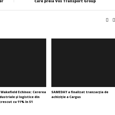
er
Care preia Vos Transport Group
Wakefield Echinox: Cererea
SAMEDAY a finalizat tranzacția de
dustriale și logistice din
achiziție a Cargus
crescut cu 11% în S1
Redacția