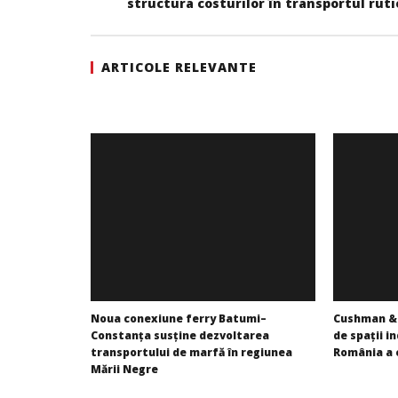
structura costurilor în transportul ruti
ARTICOLE RELEVANTE
Noua conexiune ferry Batumi–
Cushman & 
Constanța susține dezvoltarea
de spații in
transportului de marfă în regiunea
România a 
Mării Negre
Redacția