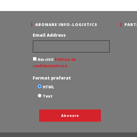
Redacția
ABONARE INFO-LOGISTICS
PART
Email Address
Am citit
Politica de
confidentialitate
Format preferat
HTML
Text