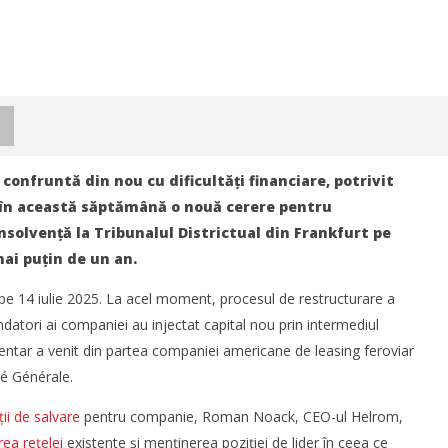
onfruntă din nou cu dificultăți financiare, potrivit
 în această săptămână o nouă cerere pentru
solvență la Tribunalul Districtual din Frankfurt pe
mai puțin de un an.
pe 14 iulie 2025. La acel moment, procesul de restructurare a
datori ai companiei au injectat capital nou prin intermediul
mentar a venit din partea companiei americane de leasing feroviar
é Générale.
exiune ferry Batumi–
Cushman & Wakefield Echinox:
ții de salvare
pentru companie, Roman Noack, CEO-ul Helrom,
a susține dezvoltarea
Cererea de spații industriale și
ea rețelei
existente și menținerea poziției de lider în ceea ce
ului de marfă în
logistice din România a crescut cu