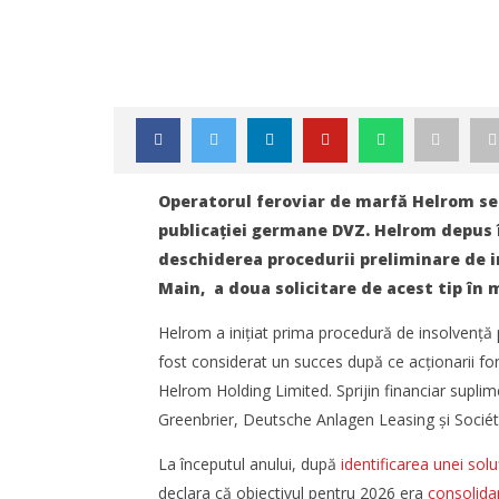
Operatorul feroviar de marfă Helrom se c
publicației germane DVZ. Helrom depus
deschiderea procedurii preliminare de in
Main, a doua solicitare de acest tip în 
Helrom a inițiat prima procedură de insolvență 
fost considerat un succes după ce acționarii fon
Helrom Holding Limited. Sprijin financiar supli
NOW VIEWING
Greenbrier, Deutsche Anlagen Leasing și Sociét
Operatorul feroviar Helrom se
Noua con
La începutul anului, după
identificarea unei solu
confruntă din nou cu dificultăți
Constanț
declara că obiectivul pentru 2026 era
consolidar
financiare
transport