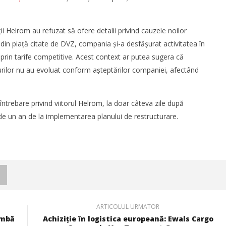
 Mării Negre
11% în S1
Mariana
ții Helrom au refuzat să ofere detalii privind cauzele noilor
Pătru
 din piață citate de DVZ, compania și-a desfășurat activitatea în
prin tarife competitive. Acest context ar putea sugera că
nurilor nu au evoluat conform așteptărilor companiei, afectând
trebare privind viitorul Helrom, la doar câteva zile după
 de un an de la implementarea planului de restructurare.
consolidează prezența pe
DP World lansează un nou coridor
opeană și investește în
intermodal pentru transportul
cte logistice din România
vehiculelor finite între Vestul și
Sud-Estul Europei
Mariana
Pătru
ARTICOLUL URMATOR
imbă
Achiziție în logistica europeană: Ewals Cargo