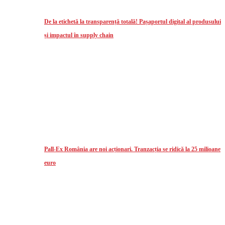
De la etichetă la transparență totală! Pașaportul digital al produsului
și impactul în supply chain
Pall-Ex România are noi acționari. Tranzacția se ridică la 25 milioane
euro