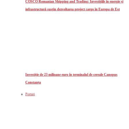
COSCO Romanian Shipping and Trading: Investiţiile în energie și
infrastructură susţin dezvoltarea project cargo în Europa de Est
Investiție de 23 milioane euro în terminalul de cereale Canopus
Constanța
Porturi