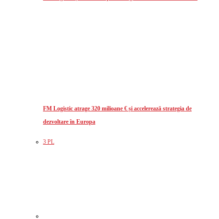
FM Logistic atrage 320 milioane € și accelerează strategia de
dezvoltare în Europa
3 PL