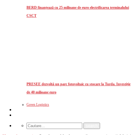
BERD finanțează cu 25 milioane de euro electrificarea terminalului
CSCT
PRESEE dezvoltă un parc fotovoltaic cu stocare la Turda. Investiție
de 40 milioane euro
Green Logistics
Studii de piata
CUM MA ABONEZ?