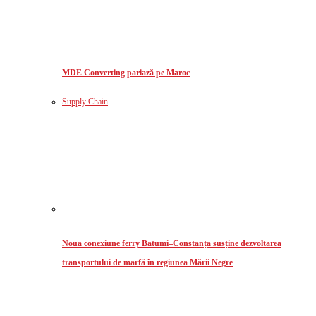
MDE Converting pariază pe Maroc
Supply Chain
Noua conexiune ferry Batumi–Constanța susține dezvoltarea
transportului de marfă în regiunea Mării Negre