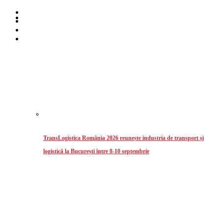
Home
Despre noi
Stiri
Intermodal
TransLogistica România 2026 reunește industria de transport și
logistică la București între 8-10 septembrie