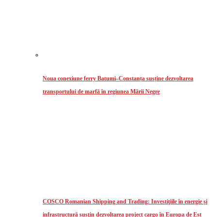
Noua conexiune ferry Batumi–Constanța susține dezvoltarea
transportului de marfă în regiunea Mării Negre
COSCO Romanian Shipping and Trading: Investiţiile în energie și
infrastructură susţin dezvoltarea project cargo în Europa de Est