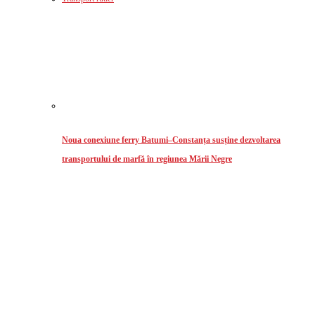
Noua conexiune ferry Batumi–Constanța susține dezvoltarea
transportului de marfă în regiunea Mării Negre