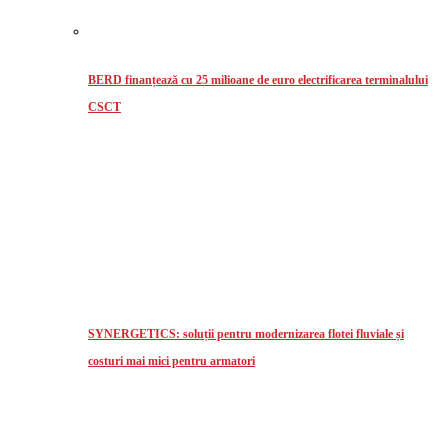
BERD finanțează cu 25 milioane de euro electrificarea terminalului
CSCT
SYNERGETICS: soluții pentru modernizarea flotei fluviale și
costuri mai mici pentru armatori