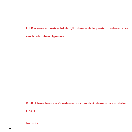
CFR a semnat contractul de 1,8 miliarde de lei pentru modernizarea
căii ferate Filiași–Igiroasa
BERD finanțează cu 25 milioane de euro electrificarea terminalului
CSCT
Investitii
Logistics