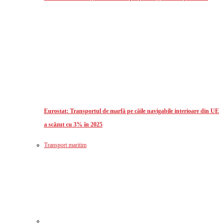
Eurostat: Transportul de marfă pe căile navigabile interioare din UE
a scăzut cu 3% în 2025
Transport maritim