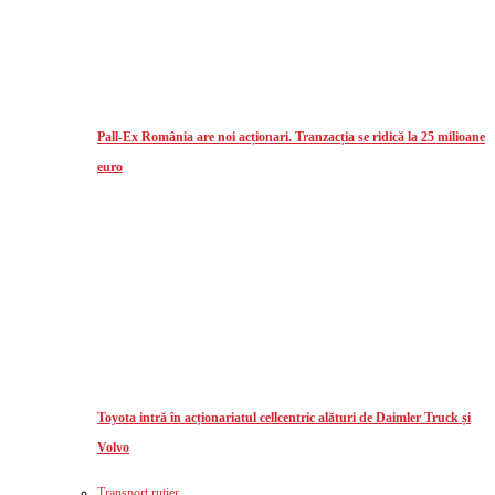
Pall-Ex România are noi acționari. Tranzacția se ridică la 25 milioane
euro
Toyota intră în acționariatul cellcentric alături de Daimler Truck și
Volvo
Transport rutier