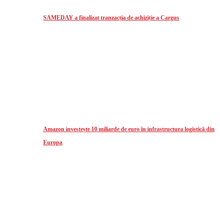
SAMEDAY a finalizat tranzacția de achiziție a Cargus
Amazon investește 10 miliarde de euro în infrastructura logistică din
Europa