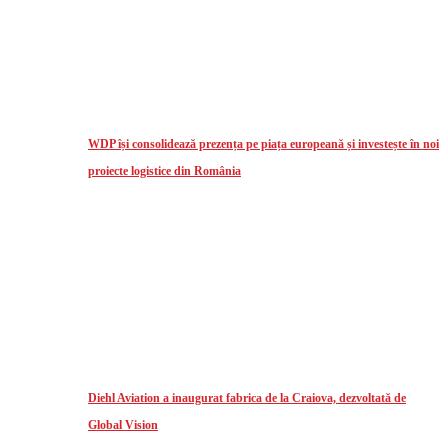
WDP își consolidează prezența pe piața europeană și investește în noi
proiecte logistice din România
Diehl Aviation a inaugurat fabrica de la Craiova, dezvoltată de
Global Vision