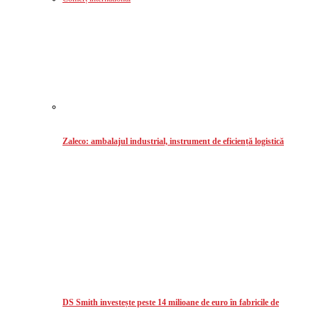
Zaleco: ambalajul industrial, instrument de eficiență logistică
DS Smith investește peste 14 milioane de euro în fabricile de