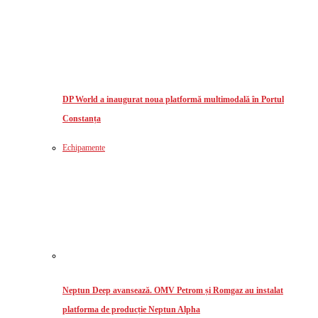
DP World a inaugurat noua platformă multimodală în Portul
Constanța
Echipamente
Neptun Deep avansează. OMV Petrom și Romgaz au instalat
platforma de producție Neptun Alpha