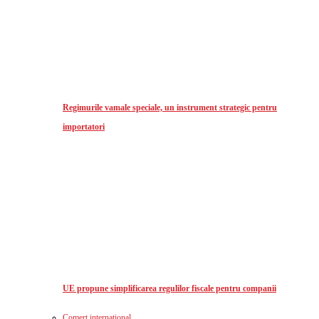
Regimurile vamale speciale, un instrument strategic pentru
importatori
UE propune simplificarea regulilor fiscale pentru companii
Comerț international