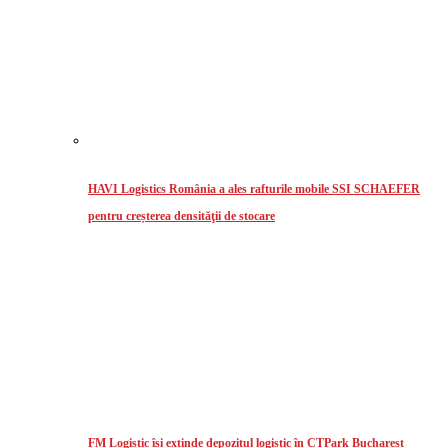
HAVI Logistics România a ales rafturile mobile SSI SCHAEFER
pentru creșterea densităţii de stocare
FM Logistic își extinde depozitul logistic în CTPark Bucharest