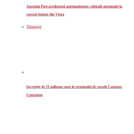
Austrian Post accelerează automatizarea: vehicule autonome la
centrul logistic din Viena
Tehnologii
Investiție de 23 milioane euro în terminalul de cereale Canopus
Constanța