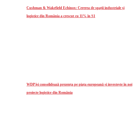
Cushman & Wakefield Echinox: Cererea de spații industriale și
logistice din România a crescut cu 11% în S1
WDP își consolidează prezența pe piața europeană și investește în noi
proiecte logistice din România