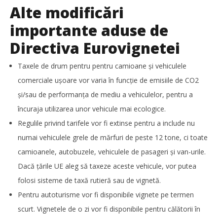
TransLogistica România 2026 reunește industria de
Alte modificări
transport și logistică la București între 8-10 septembrie
importante aduse de
Redacția
Directiva Eurovignetei
Taxele de drum pentru pentru camioane și vehiculele
comerciale ușoare vor varia în funcție de emisiile de CO2
și/sau de performanța de mediu a vehiculelor, pentru a
încuraja utilizarea unor vehicule mai ecologice.
Regulile privind tarifele vor fi extinse pentru a include nu
numai vehiculele grele de mărfuri de peste 12 tone, ci toate
camioanele, autobuzele, vehiculele de pasageri și van-urile.
Dacă țările UE aleg să taxeze aceste vehicule, vor putea
folosi sisteme de taxă rutieră sau de vignetă.
Noua conexiune ferry Batumi–Constanța susține
dezvoltarea transportului de marfă în regiunea Mării
Pentru autoturisme vor fi disponibile vignete pe termen
Negre
scurt. Vignetele de o zi vor fi disponibile pentru călătorii în
Redacția