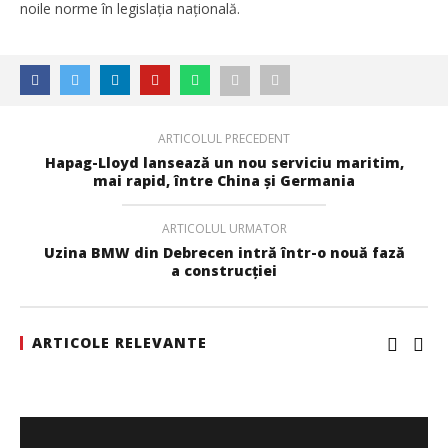
noile norme în legislația națională.
ARTICOLUL PRECEDENT
Hapag-Lloyd lansează un nou serviciu maritim,
mai rapid, între China și Germania
SAMEDAY a finalizat tranzacția de achiziție a Cargus
ARTICOLUL URMATOR
Redacția
Uzina BMW din Debrecen intră într-o nouă fază
a construcției
ARTICOLE RELEVANTE