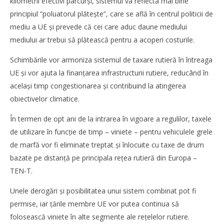
kilometrii efectivi parcurși, sistemul va reflecta mai bine
principiul “poluatorul plătește”, care se află în centrul politicii de
NOW VIEWING
mediu a UE și prevede că cei care aduc daune mediului
mediului ar trebui să plătească pentru a acoperi costurile.
Directiva Eurovignetei, aprobată de Parlamentul
European. Ce se schimbă în sistemul taxei de drum în
Schimbările vor armoniza sistemul de taxare rutieră în întreaga
Europa?
UE și vor ajuta la finanțarea infrastructurii rutiere, reducând în
Redacția
același timp congestionarea și contribuind la atingerea
obiectivelor climatice.
În termen de opt ani de la intrarea în vigoare a regulilor, taxele
de utilizare în funcție de timp – viniete – pentru vehiculele grele
de marfă vor fi eliminate treptat și înlocuite cu taxe de drum
bazate pe distanță pe principala rețea rutieră din Europa –
TEN-T.
Unele derogări și posibilitatea unui sistem combinat pot fi
permise, iar țările membre UE vor putea continua să
folosească viniete în alte segmente ale rețelelor rutiere.