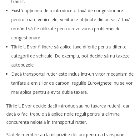
tranzit.
Există opțiunea de a introduce o taxă de congestionare
pentru toate vehiculele, veniturile obținute din această taxă
urmând să fie utilizate pentru rezolvarea problemei de
congestionare.
Țările UE vor fi libere să aplice taxe diferite pentru diferite
categorii de vehicule. De exemplu, pot decide să nu taxeze
autobuzele.
Dacă transportul rutier este inclus într-un viitor mecanism de
tarifare a emisiilor de carbon, regulile Eurovignetei nu se vor
mai aplica pentru a evita dubla taxare.
Cushman & Wakefield Echinox: Cererea de spații
industriale și logistice din România a crescut cu 11% în
S1
Țările UE vor decide dacă introduc sau nu taxarea rutieră, dar
Redacția
dacă o fac, trebuie să aplice noile reguli pentru a elimina
concurența neloială în transportul rutier.
Statele membre au la dispoziție doi ani pentru a transpune