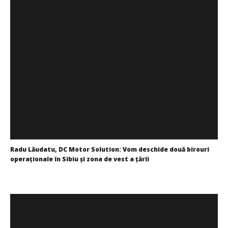
WDP își consolidează prezența pe piața europeană și
investește în noi proiecte logistice din România
Redacția
Radu Lăudatu, DC Motor Solution: Vom deschide două birouri
operaţionale în Sibiu și zona de vest a ţării
Redacția