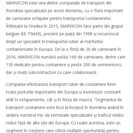
NOW VIEWING
MARVICON este una dintre companiile de transport din
România specializată pe acest domeniu, cu o flotă important
Marvicon: Transportul rutier al containerelor maritime,
de camioane echipate pentru transportul containerelor.
un segment cu potenţial în România
Înfiinţată la Oradea în 2015, MARVICON face parte din grupul
Redacția
belgian BE-TRANS, prezent pe piaţă din 1998 și recunoscut
drept un specialist în transportul rutier al mărfurilor
containerizate în Europa. De la o flotă de 20 de camioane în
2016, MARVICON numără astăzi 160 de camioane, dintre care
130 dedicate pentru containere și peste 200 de semiremorci,
dar și mulţi subcontractori cu care colaborează.
Compania efectuează transport rutier de containere între
toate porturile importante din Europa și investește constant
atât în echipamente, cât și în forţa de muncă. “Segmentul de
transport containere este încă la început în România având în
vedere numărul mic de terminale specializate și traficul relativ
Noua conexiune ferry Batumi–Constanța susține
redus faţă de alte ţări din Europa. Cu toate acestea, este un
dezvoltarea transportului de marfă în regiunea Mării
Negre
segment în creștere care oferă multiple oportunităţi pentru