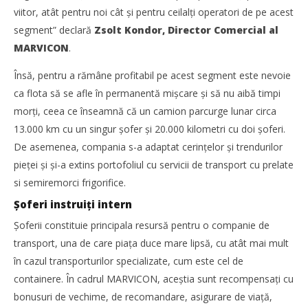
Redacția
viitor, atât pentru noi cât și pentru ceilalţi operatori de pe acest
segment” declară
Zsolt Kondor, Director Comercial al
MARVICON
.
Însă, pentru a rămâne profitabil pe acest segment este nevoie
ca flota să se afle în permanentă mișcare și să nu aibă timpi
morţi, ceea ce înseamnă că un camion parcurge lunar circa
13.000 km cu un singur șofer și 20.000 kilometri cu doi șoferi.
De asemenea, compania s-a adaptat cerinţelor și trendurilor
pieţei și și-a extins portofoliul cu servicii de transport cu prelate
si semiremorci frigorifice.
Șoferi instruiţi intern
Cushman & Wakefield Echinox: Cererea de spații
Șoferii constituie principala resursă pentru o companie de
industriale și logistice din România a crescut cu 11% în
transport, una de care piaţa duce mare lipsă, cu atât mai mult
S1
în cazul transporturilor specializate, cum este cel de
Redacția
containere. În cadrul MARVICON, aceştia sunt recompensaţi cu
bonusuri de vechime, de recomandare, asigurare de viaţă,