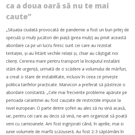
ca a doua oară să nu te mai
caute”
„Situaţia ciudată provocată de pandemie a fost un bun prilej de
speculă și mulţi jucători din piaţă (prea mulţi) au privit această
abordare ca pe un lucru firesc sunt cei care au rezistat
tentaţiei, și-au întărit vechile relaţii și, chiar au câștigat noi
clienţi. Cererea mare pentru transport la începutul instalării
stării de urgenţă, urmată de o scădere a volumului de mărfuri,
a creat o stare de instabilitate, inclusiv în ceea ce privește
politica tarifelor practicate. Marvicon a preferat să păstreze o
abordare constantă. „Cele mai frecvente probleme apărute pe
perioada carantinei au fost cauzate de restrictiile impuse la
nivel european. O parte dintre șoferi au ales să nu vină acasă,
iar, pentru cei care au decis să vină, ne-am organizat să poată
veni cu camioanele. Am fost ingrijorati când, în aprilie, mai si
iunie volumele de marfă scăzuseră. Au fost 2-3 săptămâni în