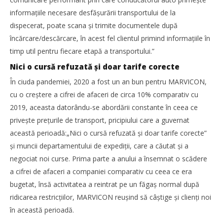
informaţiile necesare desfășurării transportului de la
DP World lansează un nou coridor intermodal pentru
dispecerat, poate scana și trimite documentele după
transportul vehiculelor finite între Vestul și Sud-Estul
încărcare/descărcare, în acest fel clientul primind informaţiile în
Europei
timp util pentru fiecare etapă a transportului.”
Redacția
Nici o cursă refuzată și doar tarife corecte
În ciuda pandemiei, 2020 a fost un an bun pentru MARVICON,
cu o creștere a cifrei de afaceri de circa 10% comparativ cu
2019, aceasta datorându-se abordării constante în ceea ce
privește preţurile de transport, pricipiului care a guvernat
această perioadă:„Nici o cursă refuzată și doar tarife corecte”
și muncii departamentului de expediţii, care a căutat și a
negociat noi curse. Prima parte a anului a însemnat o scădere
a cifrei de afaceri a companiei comparativ cu ceea ce era
bugetat, însă activitatea a reintrat pe un făgaș normal după
ridicarea restricţiilor, MARVICON reușind să câștige și clienţi noi
în această perioadă.