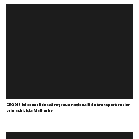
GEODIS își consolidează rețeaua națională de transport rutier
prin achiziția Malherbe
Cristina
Ghimpu