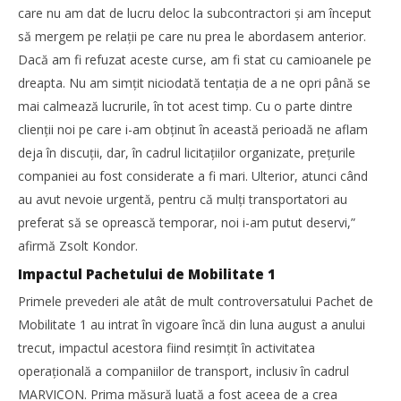
care nu am dat de lucru deloc la subcontractori și am început
să mergem pe relaţii pe care nu prea le abordasem anterior.
Dacă am fi refuzat aceste curse, am fi stat cu camioanele pe
dreapta. Nu am simţit niciodată tentaţia de a ne opri până se
mai calmează lucrurile, în tot acest timp. Cu o parte dintre
clienţii noi pe care i-am obţinut în această perioadă ne aflam
deja în discuţii, dar, în cadrul licitaţiilor organizate, preţurile
companiei au fost considerate a fi mari. Ulterior, atunci când
au avut nevoie urgentă, pentru că mulţi transportatori au
preferat să se oprească temporar, noi i-am putut deservi,”
afirmă Zsolt Kondor.
Impactul Pachetului de Mobilitate 1
Primele prevederi ale atât de mult controversatului Pachet de
Mobilitate 1 au intrat în vigoare încă din luna august a anului
trecut, impactul acestora fiind resimţit în activitatea
operaţională a companiilor de transport, inclusiv în cadrul
MARVICON. Prima măsură luată a fost aceea de a crea