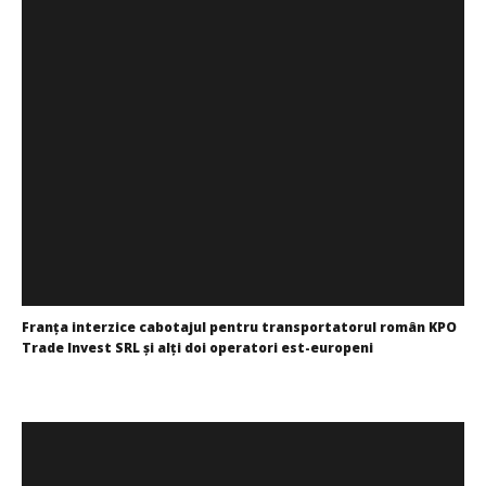
Franța interzice cabotajul pentru transportatorul român KPO
Trade Invest SRL şi alți doi operatori est-europeni
Cristina
Ghimpu