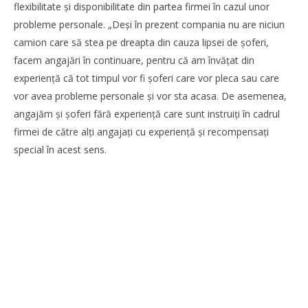
flexibilitate şi disponibilitate din partea firmei în cazul unor
probleme personale. „Deşi în prezent compania nu are niciun
camion care să stea pe dreapta din cauza lipsei de şoferi,
facem angajări în continuare, pentru că am învăţat din
experienţă că tot timpul vor fi șoferi care vor pleca sau care
vor avea probleme personale și vor sta acasa. De asemenea,
angajăm şi şoferi fără experienţă care sunt instruiţi în cadrul
firmei de către alţi angajaţi cu experienţă şi recompensaţi
special în acest sens.
SAMEDAY a finalizat tranzacția de achiziție a Cargus
Redacția