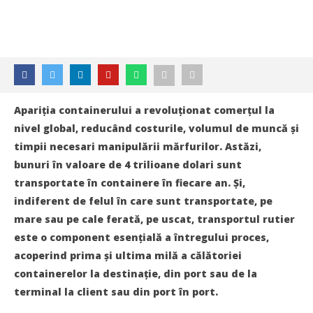
Apariţia containerului a revoluţionat comerţul la
nivel global, reducând costurile, volumul de muncă și
timpii necesari manipulării mărfurilor. Astăzi,
bunuri în valoare de 4 trilioane dolari sunt
transportate în containere în fiecare an. Și,
indiferent de felul în care sunt transportate, pe
mare sau pe cale ferată, pe uscat, transportul rutier
este o component esenţială a întregului proces,
acoperind prima și ultima milă a călătoriei
containerelor la destinaţie, din port sau de la
terminal la client sau din port în port.