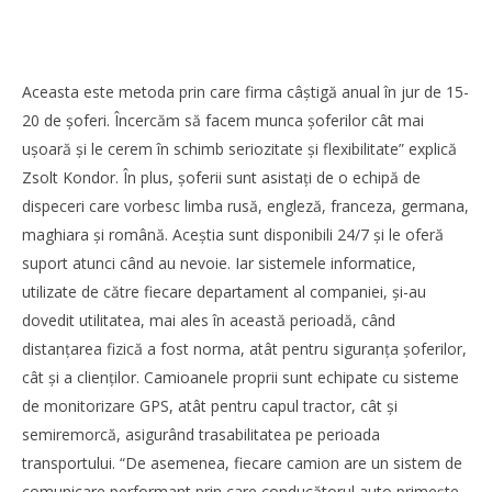
Aceasta este metoda prin care firma câştigă anual în jur de 15-
20 de şoferi. Încercăm să facem munca șoferilor cât mai
uşoară și le cerem în schimb seriozitate şi flexibilitate” explică
WDP își consolidează prezența pe piața europeană și
investește în noi proiecte logistice din România
Zsolt Kondor. În plus, șoferii sunt asistaţi de o echipă de
Redacția
dispeceri care vorbesc limba rusă, engleză, franceza, germana,
maghiara şi română. Aceștia sunt disponibili 24/7 și le oferă
suport atunci când au nevoie. Iar sistemele informatice,
utilizate de către fiecare departament al companiei, și-au
dovedit utilitatea, mai ales în această perioadă, când
distanţarea fizică a fost norma, atât pentru siguranţa șoferilor,
cât și a clienţilor. Camioanele proprii sunt echipate cu sisteme
de monitorizare GPS, atât pentru capul tractor, cât și
semiremorcă, asigurând trasabilitatea pe perioada
transportului. “De asemenea, fiecare camion are un sistem de
comunicare performant prin care conducătorul auto primește