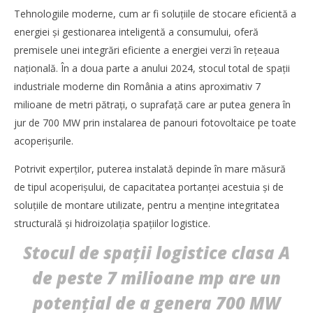
Bianca
Tehnologiile moderne, cum ar fi soluţiile de stocare eficientă a
Florescu
energiei și gestionarea inteligentă a consumului, oferă
premisele unei integrări eficiente a energiei verzi în reţeaua
naţională. În a doua parte a anului 2024, stocul total de spaţii
industriale moderne din România a atins aproximativ 7
milioane de metri pătraţi, o suprafaţă care ar putea genera în
jur de 700 MW prin instalarea de panouri fotovoltaice pe toate
acoperișurile.
Potrivit experţilor, puterea instalată depinde în mare măsură
de tipul acoperișului, de capacitatea portanţei acestuia și de
soluţiile de montare utilizate, pentru a menţine integritatea
structurală și hidroizolaţia spaţiilor logistice.
TransLogistica România 2026 reunește industria de
transport și logistică la București între 8-10 septembrie
Stocul de spaţii logistice clasa A
Bianca
Florescu
de peste 7 milioane mp are un
potenţial de a genera 700 MW