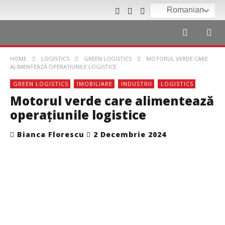
Romanian
HOME
LOGISTICS
GREEN LOGISTICS
MOTORUL VERDE CARE
ALIMENTEAZĂ OPERAŢIUNILE LOGISTICE
GREEN LOGISTICS
IMOBILIARE
INDUSTRII
LOGISTICS
Motorul verde care alimentează
operaţiunile logistice
Bianca Florescu
2 Decembrie 2024