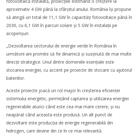
fotovoltaică instalată, proiecţiile estimând o creștere la
aproximativ 4 GW până la sfârșitul anului. România își propune
să atingă un total de 11,1 GW în capacităţi fotovoltaice până în
2030, cu 6,1 GW în parcuri solare și 5 GW în instalaţii pe
SAMEDAY a finalizat tranzacția de achiziție a Cargus
acoperișuri.
Bianca
Florescu
„Dezvoltarea sectorului de energie verde în România în
următorii ani promite să fie dinamică și susţinută de mai multe
direcţii strategice. Unul dintre domeniile esenţiale este
stocarea energiei, cu accent pe proiecte de stocare cu ajutorul
bateriilor.
Aceste proiecte joacă un rol major în creșterea eficienţei
sistemului energetic, permiţând captarea și utilizarea energiei
regenerabile atunci când este cea mai mare cerere, și nu
neapărat când aceasta este produsă. Un alt punct de
dezvoltare este producţia de energie regenerabilă din
WDP își consolidează prezența pe piața europeană și
hidrogen, care devine din ce în ce mai relevantă.
investește în noi proiecte logistice din România