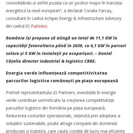
consolidându-și astfel poziţia ca un jucător major în tranziţia
energetică la nivel european”, a declarat Coralia Farcaș,
consultant în cadrul echipei Energy & Infrastructure Advisory
din cadrul
iO Partners
.
România își propune să atingă un total de 11,1 GW în
capacităţi fotovoltaice până în 2030, cu 6,1 GW în parcuri
solare și 5 GW în instalaţii pe acoperișuri. – Daniel
Căţeliu director industrial & logistics CBRE.
Energia verde influenţează competitivitatea
parcurilor logistice românești pe piaţa europeană
Potrivit reprezentantului iO Partners, investiţiile în energie
verde contribuie semnificativ la creșterea competitivităţii
parcurilor logistice din România pe piaţa europeană.
Reducerea costurilor operaţionale, obţinută prin adoptare a
soluţiilor sustenabile, poate atrage companii din domeniul
producţiei și logisticii, care caută condiţii de lucru mai eficiente