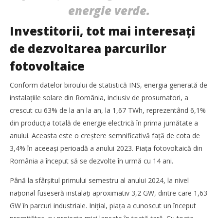
energie verde.
Investitorii, tot mai interesaţi
de dezvoltarea parcurilor
fotovoltaice
Conform datelor biroului de statistică INS, energia generată de
instalaţiile solare din România, inclusiv de prosumatori, a
crescut cu 63% de la an la an, la 1,67 TWh, reprezentând 6,1%
Noua conexiune ferry Batumi–Constanța susține
dezvoltarea transportului de marfă în regiunea Mării
din producţia totală de energie electrică în prima jumătate a
Negre
anului. Aceasta este o creștere semnificativă faţă de cota de
Bianca
3,4% în aceeași perioadă a anului 2023. Piaţa fotovoltaică din
Florescu
România a început să se dezvolte în urmă cu 14 ani.
Până la sfârșitul primului semestru al anului 2024, la nivel
naţional fuseseră instalaţi aproximativ 3,2 GW, dintre care 1,63
GW în parcuri industriale. Iniţial, piaţa a cunoscut un început