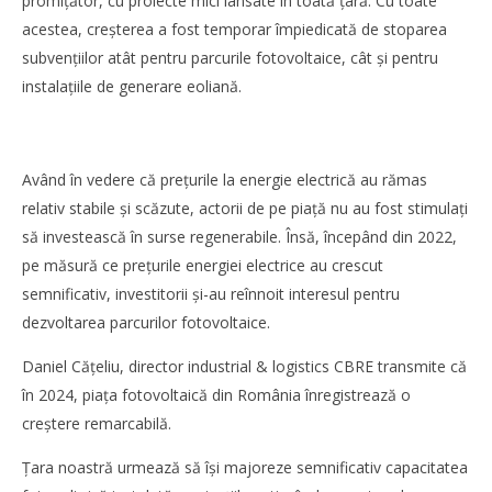
promiţător, cu proiecte mici lansate în toată ţară. Cu toate
acestea, creșterea a fost temporar împiedicată de stoparea
subvenţiilor atât pentru parcurile fotovoltaice, cât și pentru
instalaţiile de generare eoliană.
Cushman & Wakefield Echinox: Cererea de spații
Având în vedere că preţurile la energie electrică au rămas
industriale și logistice din România a crescut cu 11% în
relativ stabile și scăzute, actorii de pe piaţă nu au fost stimulaţi
S1
să investească în surse regenerabile. Însă, începând din 2022,
Bianca
Florescu
pe măsură ce preţurile energiei electrice au crescut
semnificativ, investitorii și-au reînnoit interesul pentru
dezvoltarea parcurilor fotovoltaice.
Daniel Căţeliu, director industrial & logistics CBRE transmite că
în 2024, piaţa fotovoltaică din România înregistrează o
creștere remarcabilă.
Ţara noastră urmează să își majoreze semnificativ capacitatea