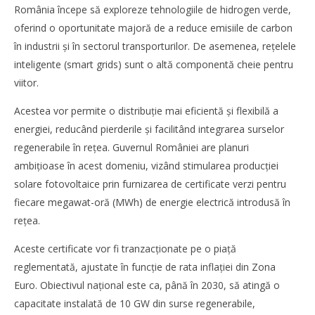
România începe să exploreze tehnologiile de hidrogen verde,
Bianca
Florescu
oferind o oportunitate majoră de a reduce emisiile de carbon
în industrii și în sectorul transporturilor. De asemenea, reţelele
inteligente (smart grids) sunt o altă componentă cheie pentru
viitor.
Acestea vor permite o distribuţie mai eficientă și flexibilă a
energiei, reducând pierderile și facilitând integrarea surselor
regenerabile în reţea. Guvernul României are planuri
ambiţioase în acest domeniu, vizând stimularea producţiei
solare fotovoltaice prin furnizarea de certificate verzi pentru
fiecare megawat-oră (MWh) de energie electrică introdusă în
reţea.
Aceste certificate vor fi tranzacţionate pe o piaţă
reglementată, ajustate în funcţie de rata inflaţiei din Zona
Euro. Obiectivul naţional este ca, până în 2030, să atingă o
capacitate instalată de 10 GW din surse regenerabile,