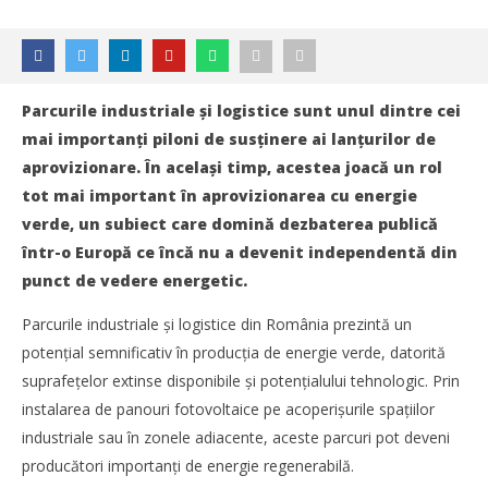
Parcurile industriale și logistice sunt unul dintre cei
mai importanţi piloni de susţinere ai lanţurilor de
aprovizionare. În același timp, acestea joacă un rol
tot mai important în aprovizionarea cu energie
verde, un subiect care domină dezbaterea publică
într-o Europă ce încă nu a devenit independentă din
punct de vedere energetic.
Parcurile industriale și logistice din România prezintă un
potenţial semnificativ în producţia de energie verde, datorită
suprafeţelor extinse disponibile și potenţialului tehnologic. Prin
instalarea de panouri fotovoltaice pe acoperișurile spaţiilor
NOW VIEWING
industriale sau în zonele adiacente, aceste parcuri pot deveni
producători importanţi de energie regenerabilă.
Motorul verde care alimentează operaţiunile logistice