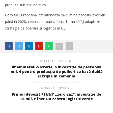
dolari
produse sub 150 de euro.
Cristina
Ghimpu
Comisia Europeană intenționează să elimine această excepție
până în 2028, ceea ce ar putea forța Temu să își adapteze
strategia de operare și logistică în UE.
ARTICOLUL PRECEDENT
Rheinmetall-Victoria, o investiție de peste 500
mil. € pentru producția de pulberi cu bază dublă
și triplă în România
TransLogistica România 2026 reunește industria de
ARTICOLUL URMATOR
transport și logistică la București între 8-10 septembrie
Primul depozit PENNY „zero gaz”: investiție de
Cristina
35 mil. € într-un centru logistic verde
Ghimpu