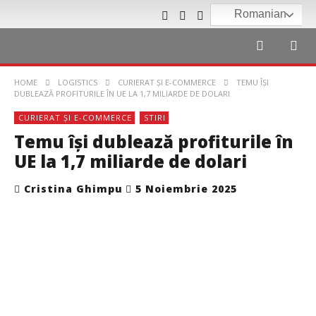
Romanian
HOME
LOGISTICS
CURIERAT ȘI E-COMMERCE
TEMU ÎȘI
DUBLEAZĂ PROFITURILE ÎN UE LA 1,7 MILIARDE DE DOLARI
CURIERAT ȘI E-COMMERCE
STIRI
Temu își dublează profiturile în
UE la 1,7 miliarde de dolari
Cristina Ghimpu
5 Noiembrie 2025