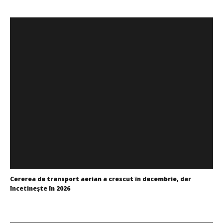
Cristina
Ghimpu
Cushman & Wakefield Echinox: Cererea de spații
industriale și logistice din România a crescut cu 11% în
S1
Cristina
Ghimpu
Cererea de transport aerian a crescut în decembrie, dar
încetineşte în 2026
Cristina
Ghimpu