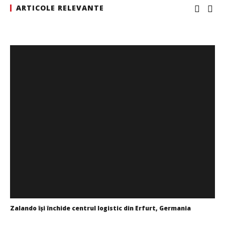
ARTICOLE RELEVANTE
Noua conexiune ferry Batumi–Constanța susține
dezvoltarea transportului de marfă în regiunea Mării
Negre
Cristina
Ghimpu
Zalando îşi închide centrul logistic din Erfurt, Germania