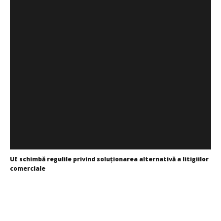
SAMEDAY a finalizat tranzacția de achiziție a Cargus
Cristina
Ghimpu
UE schimbă regulile privind soluționarea alternativă a litigiilor
comerciale
Cristina
Ghimpu
WDP își consolidează prezența pe piața europeană și