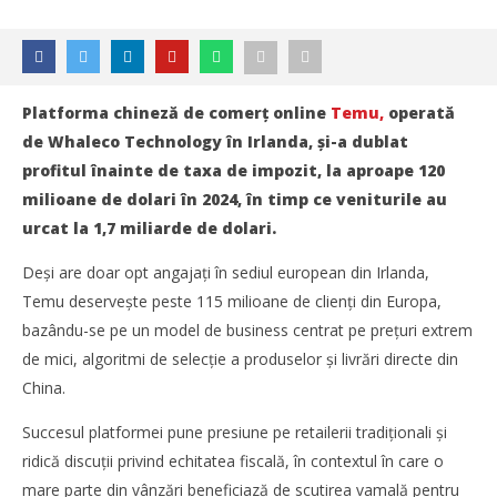
Platforma chineză de comerț online
Temu,
operată
de Whaleco Technology în Irlanda, și-a dublat
profitul înainte de taxa de impozit, la aproape 120
milioane de dolari în 2024, în timp ce veniturile au
urcat la 1,7 miliarde de dolari.
Deși are doar opt angajați în sediul european din Irlanda,
Temu deservește peste 115 milioane de clienți din Europa,
bazându-se pe un model de business centrat pe prețuri extrem
de mici, algoritmi de selecție a produselor și livrări directe din
China.
Succesul platformei pune presiune pe retailerii tradiționali și
NOW VIEWING
ridică discuții privind echitatea fiscală, în contextul în care o
Temu își dublează profiturile în UE la 1,7 miliarde de
mare parte din vânzări beneficiază de scutirea vamală pentru