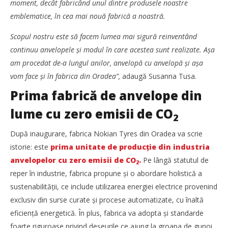
moment, decât fabricând unul dintre produsele noastre
emblematice, în cea mai nouă fabrică a noastră.
Scopul nostru este să facem lumea mai sigură reinventând
SAMEDAY a finalizat tranzacția de achiziție a Cargus
continuu anvelopele și modul în care acestea sunt realizate. Așa
Mariana
am procedat de-a lungul anilor, anvelopă cu anvelopă și așa
Pătru
vom face și în fabrica din Oradea”,
adaugă Susanna Tusa.
Prima fabrică de anvelope din
lume cu zero emisii de CO
2
După inaugurare, fabrica Nokian Tyres din Oradea va scrie
istorie: este
prima unitate de producție din industria
anvelopelor cu zero emisii de CO
.
Pe lângă statutul de
2
reper în industrie, fabrica propune și o abordare holistică a
sustenabilității, ce include utilizarea energiei electrice provenind
exclusiv din surse curate și procese automatizate, cu înaltă
eficiență energetică. În plus, fabrica va adopta și standarde
WDP își consolidează prezența pe piața europeană și
investește în noi proiecte logistice din România
foarte riguroase privind deșeurile ce ajung la groapa de gunoi,