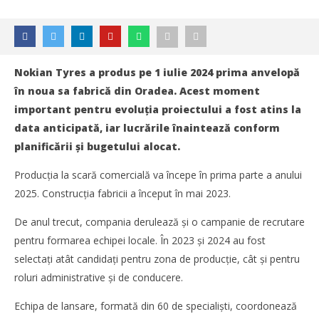
Nokian Tyres a produs pe 1 iulie 2024 prima anvelopă
în noua sa fabrică din Oradea. Acest moment
important pentru evoluția proiectului a fost atins la
data anticipată, iar lucrările înaintează conform
planificării și bugetului alocat.
Producția la scară comercială va începe în prima parte a anului
2025. Construcția fabricii a început în mai 2023.
De anul trecut, compania derulează și o campanie de recrutare
pentru formarea echipei locale. În 2023 și 2024 au fost
selectați atât candidați pentru zona de producție, cât și pentru
roluri administrative și de conducere.
NOW VIEWING
Echipa de lansare, formată din 60 de specialiști, coordonează
Prima anvelopă produsă de Nokian Tyres la Oradea