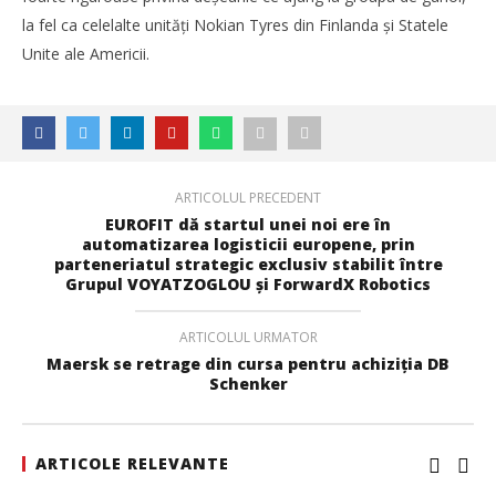
Mariana
la fel ca celelalte unități Nokian Tyres din Finlanda și Statele
Pătru
Unite ale Americii.
ARTICOLUL PRECEDENT
EUROFIT dă startul unei noi ere în
automatizarea logisticii europene, prin
parteneriatul strategic exclusiv stabilit între
Grupul VOYATZOGLOU și ForwardX Robotics
ARTICOLUL URMATOR
Maersk se retrage din cursa pentru achiziția DB
Schenker
ARTICOLE RELEVANTE