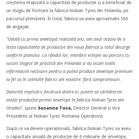
creșterea etapizată a capacității de producție și a beneficiat de
Mariana
Pătru
un stagiu de formare la fabrica Nokian Tyres din Finlanda, pe
parcursul primăverii. În total, fabrica va avea aproximativ 500
de angajați.
“Odată cu prima anvelopă realizată aici, am avut ocazia de a
testa capacitatea de producție din noua fabrică și totul decurge
conform planului. La rândul lor, membrii echipei au parcurs cu
succes stagiul de practică din Finlanda și au acum toate
informațiile necesare pentru a putea produce anvelope premium
la fel ca în celelalte fabrici ale noastre: fără compromisuri.
Datorită implicării fiecăruia dintre ei, putem să sărbătorim
astăzi producția primei anvelope în fabrica Nokian Tyres din
TransLogistica România 2026 reunește industria de
transport și logistică la București între 8-10 septembrie
Oradea”,
spune
Susanna Tusa,
Director General și Vice
Mariana
Președinte al Nokian Tyres Romania Operations.
Pătru
După ce va deveni operațională, fabrica Nokian Tyres va avea
o capacitate anuală de producție de 6 milioane de anvelope,