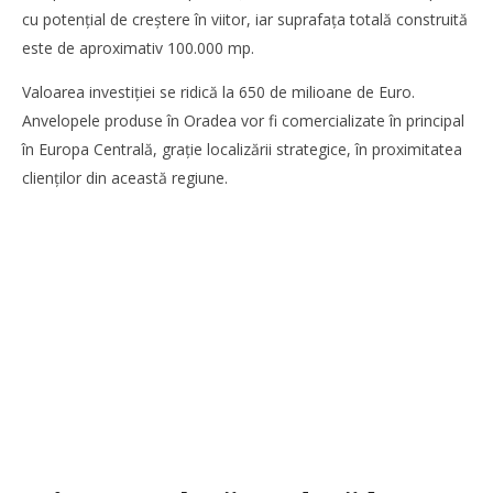
cu potențial de creștere în viitor, iar suprafața totală construită
este de aproximativ 100.000 mp.
Valoarea investiției se ridică la 650 de milioane de Euro.
Anvelopele produse în Oradea vor fi comercializate în principal
în Europa Centrală, grație localizării strategice, în proximitatea
clienților din această regiune.
Noua conexiune ferry Batumi–Constanța susține
dezvoltarea transportului de marfă în regiunea Mării
Negre
Mariana
Pătru