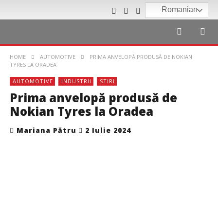
Romanian
HOME
AUTOMOTIVE
PRIMA ANVELOPĂ PRODUSĂ DE NOKIAN
TYRES LA ORADEA
AUTOMOTIVE
INDUSTRII
STIRI
Prima anvelopă produsă de
Nokian Tyres la Oradea
Mariana Pătru
2 Iulie 2024