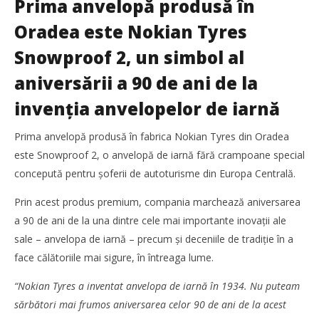
Prima anvelopă produsă în
Oradea este Nokian Tyres
Snowproof 2, un simbol al
aniversării a 90 de ani de la
invenția anvelopelor de iarnă
Cushman & Wakefield Echinox: Cererea de spații
industriale și logistice din România a crescut cu 11% în
Prima anvelopă produsă în fabrica Nokian Tyres din Oradea
S1
este Snowproof 2, o anvelopă de iarnă fără crampoane special
Mariana
Pătru
concepută pentru șoferii de autoturisme din Europa Centrală.
Prin acest produs premium, compania marchează aniversarea
a 90 de ani de la una dintre cele mai importante inovații ale
sale – anvelopa de iarnă – precum și deceniile de tradiție în a
face călătoriile mai sigure, în întreaga lume.
“Nokian Tyres a inventat anvelopa de iarnă în 1934. Nu puteam
sărbători mai frumos aniversarea celor 90 de ani de la acest