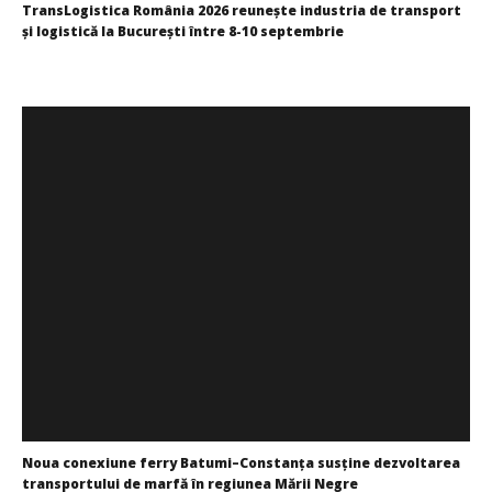
TransLogistica România 2026 reunește industria de transport
WDP își consolidează prezența pe piața europeană și
și logistică la București între 8-10 septembrie
investește în noi proiecte logistice din România
Redacția
Redacția
Noua conexiune ferry Batumi–Constanța susține dezvoltarea
transportului de marfă în regiunea Mării Negre