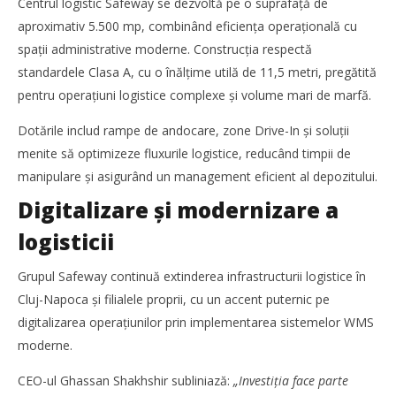
Centrul logistic Safeway se dezvoltă pe o suprafață de
Safeway a investit 5,2 milioane de euro într-un nou
aproximativ 5.500 mp, combinând eficiența operațională cu
centru logistic
spații administrative moderne. Construcția respectă
Redacția
standardele Clasa A, cu o înălțime utilă de 11,5 metri, pregătită
pentru operațiuni logistice complexe și volume mari de marfă.
Dotările includ rampe de andocare, zone Drive-In și soluții
menite să optimizeze fluxurile logistice, reducând timpii de
manipulare și asigurând un management eficient al depozitului.
Digitalizare și modernizare a
logisticii
Grupul Safeway continuă extinderea infrastructurii logistice în
Cluj-Napoca și filialele proprii, cu un accent puternic pe
digitalizarea operațiunilor prin implementarea sistemelor WMS
TransLogistica România 2026 reunește industria de
transport și logistică la București între 8-10 septembrie
moderne.
Redacția
CEO-ul Ghassan Shakhshir subliniază:
„Investiția face parte