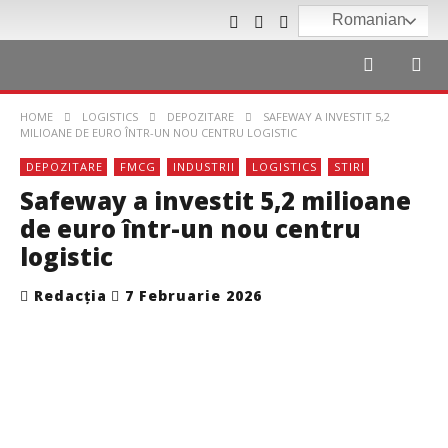
Romanian
HOME
LOGISTICS
DEPOZITARE
SAFEWAY A INVESTIT 5,2
MILIOANE DE EURO ÎNTR-UN NOU CENTRU LOGISTIC
DEPOZITARE
FMCG
INDUSTRII
LOGISTICS
STIRI
Safeway a investit 5,2 milioane
de euro într-un nou centru
logistic
Redacția
7 Februarie 2026