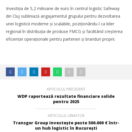
Investiția de 5,2 milioane de euro în centrul logistic Safeway
din Cluj subliniază angajamentul grupului pentru dezvoltarea
unei logisticii moderne și scalabile, poziționându-l ca lider
regional în distribuția de produse FMCG și facilitând creșterea
eficienței operaționale pentru parteneri și branduri proprii.
Cushman & Wakefield Echinox: Cererea de spații
industriale și logistice din România a crescut cu 11% în
S1
Redacția
ARTICOLUL PRECEDENT
WDP raportează rezultate financiare solide
pentru 2025
ARTICOLUL URMATOR
Transgor Group investește peste 500.000 € într-
un hub logistic în București