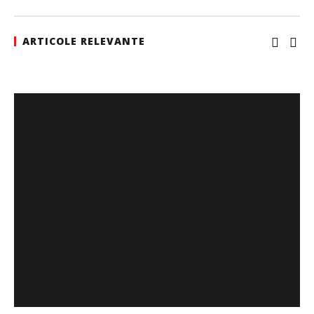
ARTICOLE RELEVANTE
SAMEDAY a finalizat tranzacția de achiziție a Cargus
Redacția