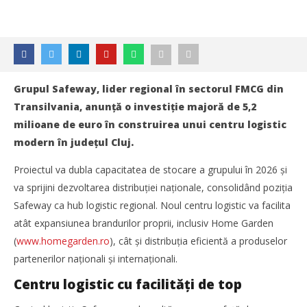
Grupul Safeway, lider regional în sectorul FMCG din
Transilvania, anunță o investiție majoră de 5,2
milioane de euro în construirea unui centru logistic
modern în județul Cluj.
Proiectul va dubla capacitatea de stocare a grupului în 2026 și
va sprijini dezvoltarea distribuției naționale, consolidând poziția
Safeway ca hub logistic regional. Noul centru logistic va facilita
atât expansiunea brandurilor proprii, inclusiv Home Garden
(
www.homegarden.ro
), cât și distribuția eficientă a produselor
partenerilor naționali și internaționali.
Centru logistic cu facilități de top
NOW VIEWING