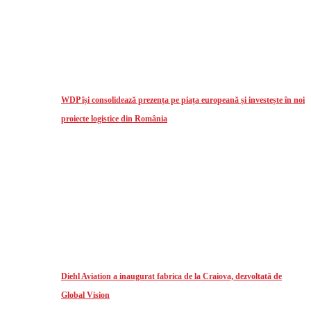
WDP își consolidează prezența pe piața europeană și investește în noi
proiecte logistice din România
Diehl Aviation a inaugurat fabrica de la Craiova, dezvoltată de
Global Vision