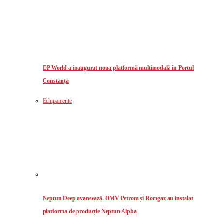
DP World a inaugurat noua platformă multimodală în Portul
Constanța
Echipamente
Neptun Deep avansează. OMV Petrom și Romgaz au instalat
platforma de producție Neptun Alpha