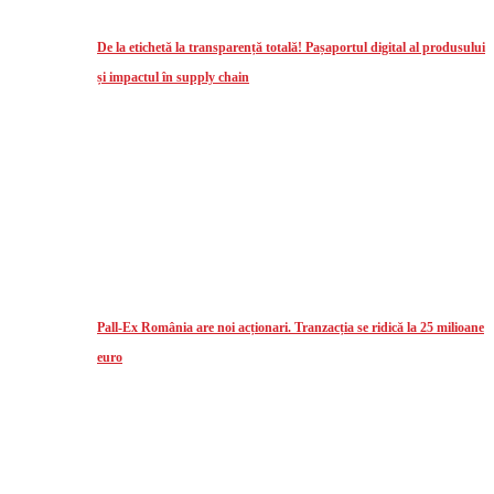
De la etichetă la transparență totală! Pașaportul digital al produsului
și impactul în supply chain
Pall-Ex România are noi acționari. Tranzacția se ridică la 25 milioane
euro