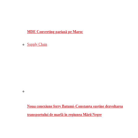
MDE Converting pariază pe Maroc
Supply Chain
Noua conexiune ferry Batumi–Constanța susține dezvoltarea
transportului de marfă în regiunea Mării Negre