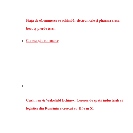
Piața de eCommerce se schimbă: electronicele și pharma cresc,
beauty pierde teren
Curierat și e-commerce
Cushman & Wakefield Echinox: Cererea de spații industriale și
logistice din România a crescut cu 11% în S1