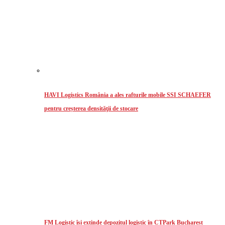
HAVI Logistics România a ales rafturile mobile SSI SCHAEFER
pentru creșterea densităţii de stocare
FM Logistic își extinde depozitul logistic în CTPark Bucharest