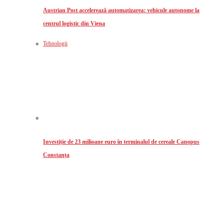
Austrian Post accelerează automatizarea: vehicule autonome la
centrul logistic din Viena
Tehnologii
Investiție de 23 milioane euro în terminalul de cereale Canopus
Constanța