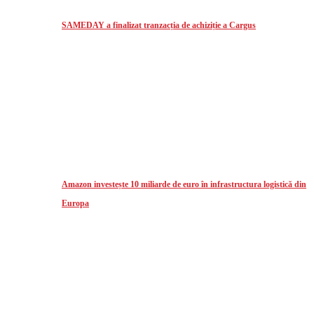
SAMEDAY a finalizat tranzacția de achiziție a Cargus
Amazon investește 10 miliarde de euro în infrastructura logistică din
Europa