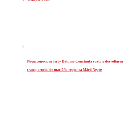
Noua conexiune ferry Batumi–Constanța susține dezvoltarea
transportului de marfă în regiunea Mării Negre