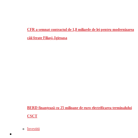
CFR a semnat contractul de 1,8 miliarde de lei pentru modernizarea
căii ferate Filiași–Igiroasa
BERD finanțează cu 25 milioane de euro electrificarea terminalului
CSCT
Investitii
Logistics