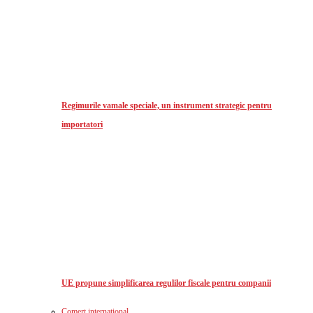
Regimurile vamale speciale, un instrument strategic pentru
importatori
UE propune simplificarea regulilor fiscale pentru companii
Comerț international