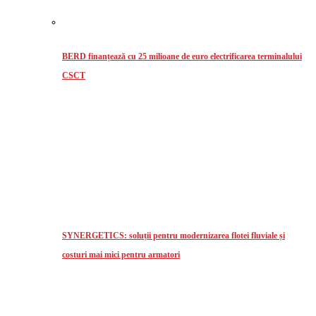
BERD finanțează cu 25 milioane de euro electrificarea terminalului
CSCT
SYNERGETICS: soluții pentru modernizarea flotei fluviale și
costuri mai mici pentru armatori