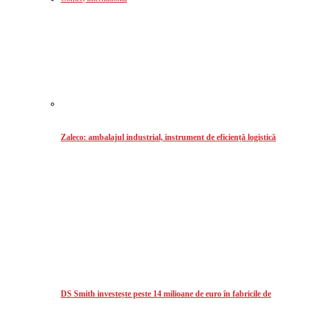
Zaleco: ambalajul industrial, instrument de eficiență logistică
DS Smith investește peste 14 milioane de euro în fabricile de