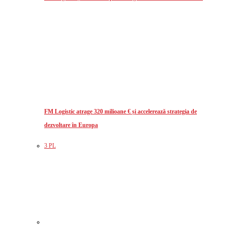
FM Logistic atrage 320 milioane € și accelerează strategia de
dezvoltare în Europa
3 PL