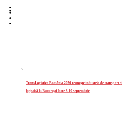
Home
Despre noi
Stiri
Intermodal
TransLogistica România 2026 reunește industria de transport și
logistică la București între 8-10 septembrie