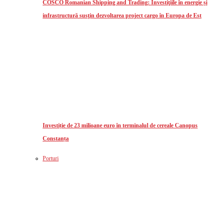
COSCO Romanian Shipping and Trading: Investiţiile în energie și
infrastructură susţin dezvoltarea project cargo în Europa de Est
Investiție de 23 milioane euro în terminalul de cereale Canopus
Constanța
Porturi