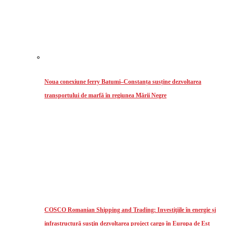
Noua conexiune ferry Batumi–Constanța susține dezvoltarea
transportului de marfă în regiunea Mării Negre
COSCO Romanian Shipping and Trading: Investiţiile în energie și
infrastructură susţin dezvoltarea project cargo în Europa de Est