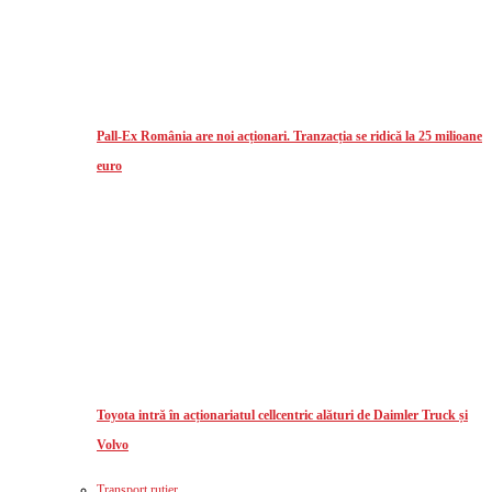
Pall-Ex România are noi acționari. Tranzacția se ridică la 25 milioane
euro
Toyota intră în acționariatul cellcentric alături de Daimler Truck și
Volvo
Transport rutier