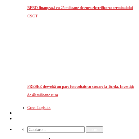
BERD finanțează cu 25 milioane de euro electrificarea terminalului
CSCT
PRESEE dezvoltă un parc fotovoltaic cu stocare la Turda. Investiție
de 40 milioane euro
Green Logistics
Studii de piata
CUM MA ABONEZ?