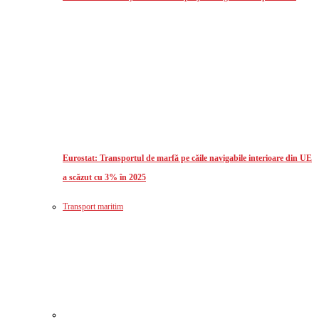
Eurostat: Transportul de marfă pe căile navigabile interioare din UE
a scăzut cu 3% în 2025
Transport maritim