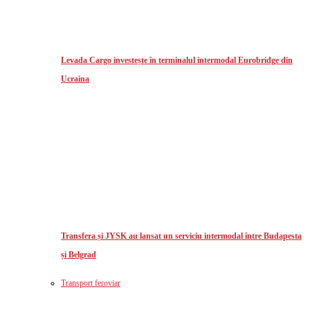
Levada Cargo investește în terminalul intermodal Eurobridge din
Ucraina
Transfera și JYSK au lansat un serviciu intermodal între Budapesta
și Belgrad
Transport feroviar