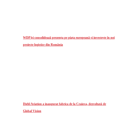
WDP își consolidează prezența pe piața europeană și investește în noi
proiecte logistice din România
Diehl Aviation a inaugurat fabrica de la Craiova, dezvoltată de
Global Vision