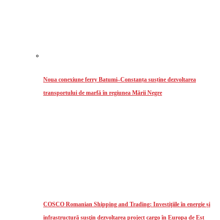
Noua conexiune ferry Batumi–Constanța susține dezvoltarea
transportului de marfă în regiunea Mării Negre
COSCO Romanian Shipping and Trading: Investiţiile în energie și
infrastructură susţin dezvoltarea project cargo în Europa de Est