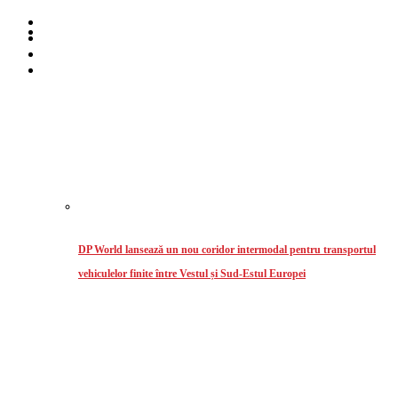
Home
Despre noi
Stiri
Intermodal
DP World lansează un nou coridor intermodal pentru transportul
vehiculelor finite între Vestul și Sud-Estul Europei