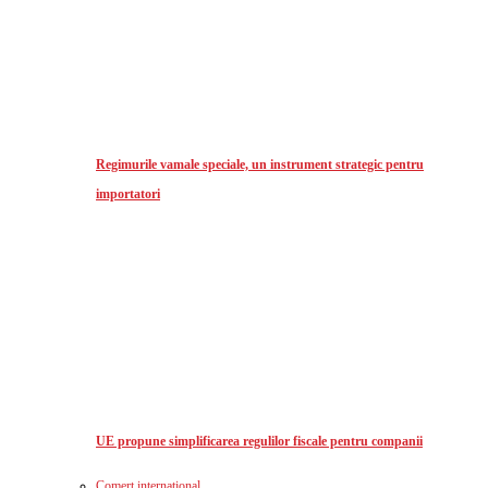
Regimurile vamale speciale, un instrument strategic pentru
importatori
UE propune simplificarea regulilor fiscale pentru companii
Comerț international