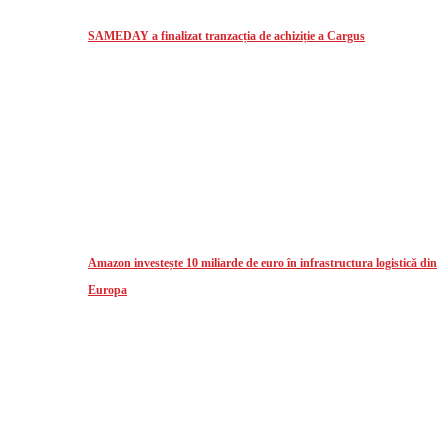
SAMEDAY a finalizat tranzacția de achiziție a Cargus
Amazon investește 10 miliarde de euro în infrastructura logistică din
Europa