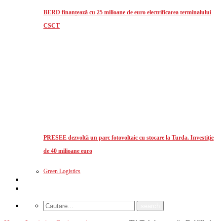
BERD finanțează cu 25 milioane de euro electrificarea terminalului
CSCT
PRESEE dezvoltă un parc fotovoltaic cu stocare la Turda. Investiție
de 40 milioane euro
Green Logistics
Studii de piata
CUM MA ABONEZ?