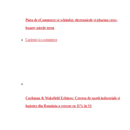
Piața de eCommerce se schimbă: electronicele și pharma cresc,
beauty pierde teren
Curierat și e-commerce
Cushman & Wakefield Echinox: Cererea de spații industriale și
logistice din România a crescut cu 11% în S1