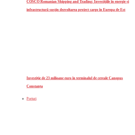
COSCO Romanian Shipping and Trading: Investiţiile în energie și
infrastructură susţin dezvoltarea project cargo în Europa de Est
Investiție de 23 milioane euro în terminalul de cereale Canopus
Constanța
Porturi