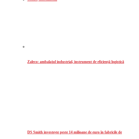
Zaleco: ambalajul industrial, instrument de eficiență logistică
DS Smith investește peste 14 milioane de euro în fabricile de