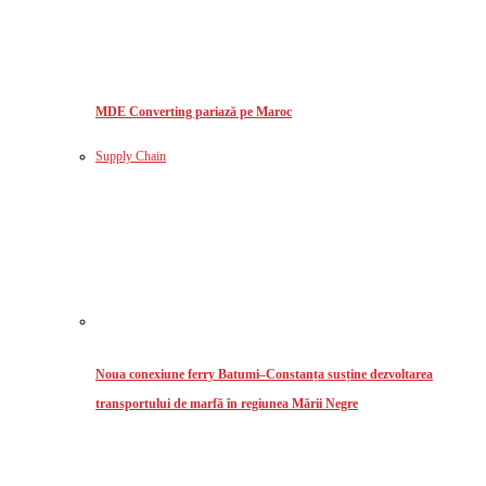
MDE Converting pariază pe Maroc
Supply Chain
Noua conexiune ferry Batumi–Constanța susține dezvoltarea
transportului de marfă în regiunea Mării Negre