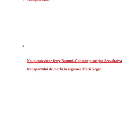
Noua conexiune ferry Batumi–Constanța susține dezvoltarea
transportului de marfă în regiunea Mării Negre