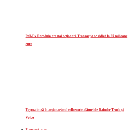
Pall-Ex România are noi acționari. Tranzacția se ridică la 25 milioane
euro
Toyota intră în acționariatul cellcentric alături de Daimler Truck și
Volvo
Transport rutier