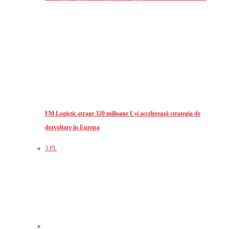
FM Logistic atrage 320 milioane € și accelerează strategia de
dezvoltare în Europa
3 PL