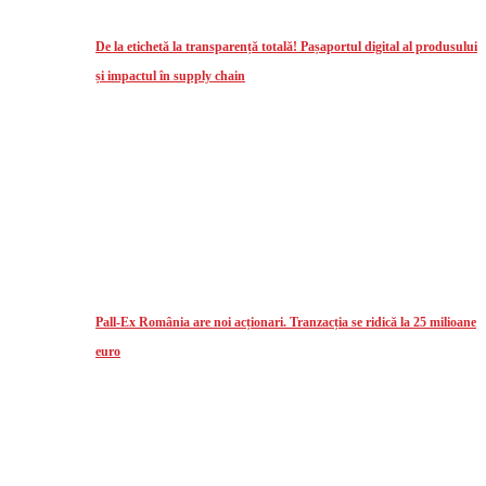
De la etichetă la transparență totală! Pașaportul digital al produsului
și impactul în supply chain
Pall-Ex România are noi acționari. Tranzacția se ridică la 25 milioane
euro