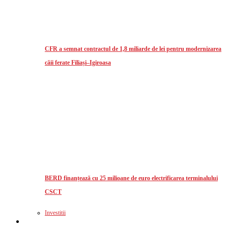
CFR a semnat contractul de 1,8 miliarde de lei pentru modernizarea
căii ferate Filiași–Igiroasa
BERD finanțează cu 25 milioane de euro electrificarea terminalului
CSCT
Investitii
Logistics