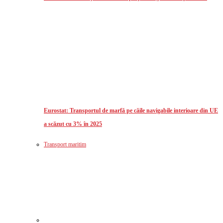
Eurostat: Transportul de marfă pe căile navigabile interioare din UE
a scăzut cu 3% în 2025
Transport maritim