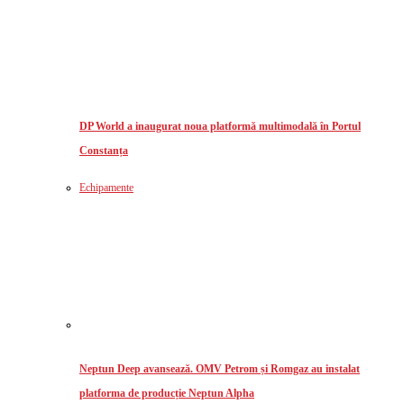
DP World a inaugurat noua platformă multimodală în Portul
Constanța
Echipamente
Neptun Deep avansează. OMV Petrom și Romgaz au instalat
platforma de producție Neptun Alpha