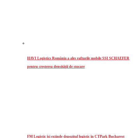
HAVI Logistics România a ales rafturile mobile SSI SCHAEFER
pentru creșterea densităţii de stocare
FM Logistic își extinde depozitul logistic în CTPark Bucharest