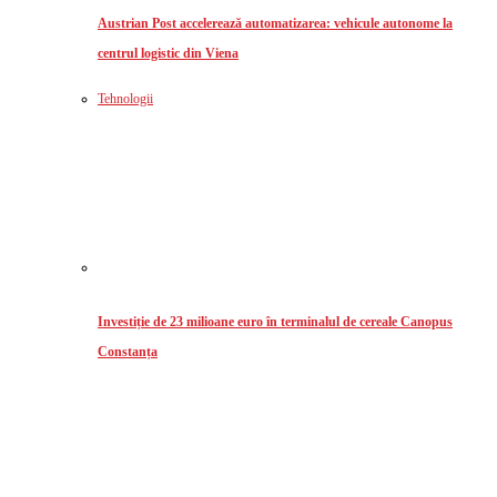
Austrian Post accelerează automatizarea: vehicule autonome la
centrul logistic din Viena
Tehnologii
Investiție de 23 milioane euro în terminalul de cereale Canopus
Constanța