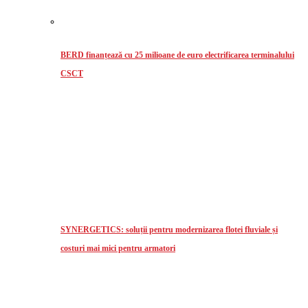
BERD finanțează cu 25 milioane de euro electrificarea terminalului
CSCT
SYNERGETICS: soluții pentru modernizarea flotei fluviale și
costuri mai mici pentru armatori