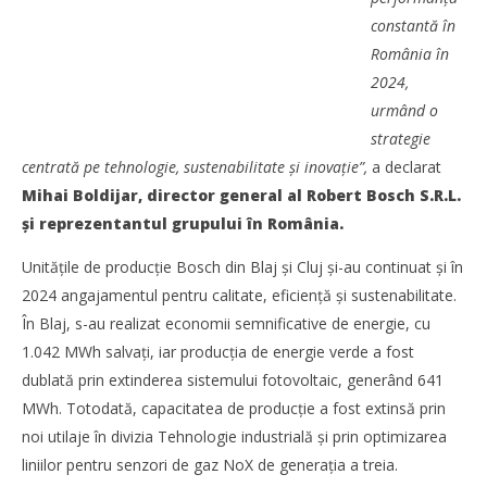
NOW VIEWING
constantă în
Bosch rămâne un pilon al economiei în România, cu
România în
investiții în industrie și educație
2024,
Redacția
urmând o
strategie
centrată pe tehnologie, sustenabilitate și inovație”,
a declarat
Mihai Boldijar, director general al Robert Bosch S.R.L.
și reprezentantul grupului în România.
Unitățile de producție Bosch din Blaj și Cluj și-au continuat și în
2024 angajamentul pentru calitate, eficiență și sustenabilitate.
În Blaj, s-au realizat economii semnificative de energie, cu
1.042 MWh salvați, iar producția de energie verde a fost
dublată prin extinderea sistemului fotovoltaic, generând 641
MWh. Totodată, capacitatea de producție a fost extinsă prin
Noua conexiune ferry Batumi–Constanța susține
noi utilaje în divizia Tehnologie industrială și prin optimizarea
dezvoltarea transportului de marfă în regiunea Mării
liniilor pentru senzori de gaz NoX de generația a treia.
Negre