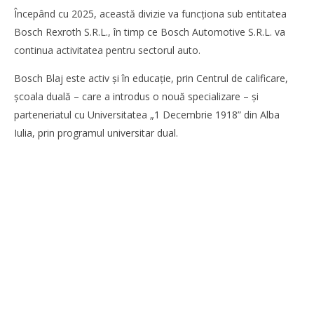
Redacția
Începând cu 2025, această divizie va funcționa sub entitatea
Bosch Rexroth S.R.L., în timp ce Bosch Automotive S.R.L. va
continua activitatea pentru sectorul auto.
Bosch Blaj este activ și în educație, prin Centrul de calificare,
școala duală – care a introdus o nouă specializare – și
parteneriatul cu Universitatea „1 Decembrie 1918” din Alba
Iulia, prin programul universitar dual.
Cushman & Wakefield Echinox: Cererea de spații
industriale și logistice din România a crescut cu 11% în
S1
Redacția