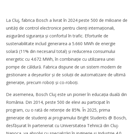
La Cluj, fabrica Bosch a livrat în 2024 peste 500 de milioane de
unități de control electronice pentru clienți internaționali,
asigurând siguranța și confortul în trafic. Eforturile de
sustenabilitate includ generarea a 5.660 MWh de energie
solară (11% din necesarul total) și reducerea consumului
energetic cu 4.672 MWh, în combinație cu utilizarea unei
pompe de căldură. Fabrica dispune de un sistem modern de
gestionare a deșeurilor și de soluții de automatizare de ultimă
SAMEDAY a finalizat tranzacția de achiziție a Cargus
generație, precum roboți și co-roboți.
Redacția
De asemenea, Bosch Cluj este un pionier în educația duală din
România. Din 2014, peste 500 de elevi au participat în
program, cu o rată de retenție de 85%. În 2025, prima
generație de studenți ai programului Bright Students @ Bosch,
desfășurat în parteneriat cu Universitatea Tehnică din Cluj-
Napoca, va absolvi cu specializări în inginerie și Industrie 4.0.