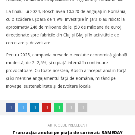
La finalul lui 2024, Bosch avea 10.320 de angajați în România,
cu o scădere ușoară de 1,9%. Investițiile în țară s-au ridicat la
aproximativ 246 de milioane de lei (50 de milioane de euro),
direcționate spre fabricile din Cluj și Blaj și în activitățile de
WDP își consolidează prezența pe piața europeană și
cercetare și dezvoltare.
investește în noi proiecte logistice din România
Pentru 2025, compania prevede o evoluție economică globală
Redacția
modestă, de 2–2,5%, și o piață internă în continuare
provocatoare. Cu toate acestea, Bosch a început anul în forță
și își menține angajamentul față de România, mizând pe
inovație, sustenabilitate și dezvoltare locală.
ARTICOLUL PRECEDENT
Tranzacția anului pe piața de curierat: SAMEDAY