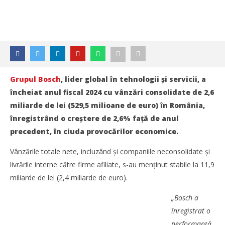
Grupul Bosch
, lider global în tehnologii și servicii, a
încheiat anul fiscal 2024 cu vânzări consolidate de 2,6
miliarde de lei (529,5 milioane de euro) în România,
înregistrând o creștere de 2,6% față de anul
precedent, în ciuda provocărilor economice.
Vânzările totale nete, incluzând și companiile neconsolidate și
livrările interne către firme afiliate, s-au menținut stabile la 11,9
miliarde de lei (2,4 miliarde de euro).
„Bosch a
înregistrat o
performanță