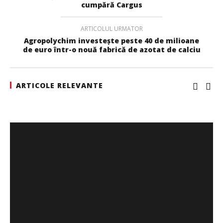
cumpără Cargus
DP World lansează un nou coridor intermodal pentru
ARTICOLUL URMATOR
transportul vehiculelor finite între Vestul și Sud-Estul
Agropolychim investește peste 40 de milioane
Europei
de euro într-o nouă fabrică de azotat de calciu
Redacția
ARTICOLE RELEVANTE