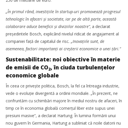
250 de milioane de euro.
„În primul rând, investițiile în startup-uri promovează progresul
tehnologic în afaceri și societate, iar pe de altă parte, această
colaborare aduce beneficii și diviziilor noastre”,
a declarat
președintele Bosch, explicând nivelul ridicat de angajament al
SAMEDAY a finalizat tranzacția de achiziție a Cargus
companiei față de capitalul de risc
. „Inovațiile sunt, de
Redacția
asemenea, factori importanți ai creșterii economice a unei țări.”
Sustenabilitate: noi obiective în materie
de emisii de CO
, în ciuda turbulențelor
2
economice globale
În ceea ce privește politica, Bosch, la fel ca întreaga industrie,
vede o evoluție divergentă a ordinii mondiale. „În prezent, ne
confruntăm cu schimbări majore în mediul nostru de afaceri, în
timp ce în economia globală comerțul liber este supus unei
presiuni masive”, a declarat Hartung. În lumina formării unui
nou guvern în Germania, Hartung a subliniat că noile datorii nu