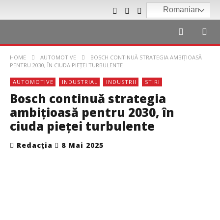
Romanian
HOME
AUTOMOTIVE
BOSCH CONTINUĂ STRATEGIA AMBIȚIOASĂ
PENTRU 2030, ÎN CIUDA PIEȚEI TURBULENTE
AUTOMOTIVE
INDUSTRIAL
INDUSTRII
STIRI
Bosch continuă strategia
ambițioasă pentru 2030, în
ciuda pieței turbulente
Redacția
8 Mai 2025