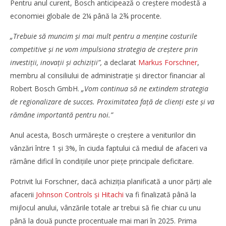
Pentru anul curent, Bosch anticipează o creștere modestă a
economiei globale de 2¼ până la 2¾ procente.
„Trebuie să muncim și mai mult pentru a menține costurile
competitive și ne vom impulsiona strategia de creștere prin
investiții, inovații și achiziții”,
a declarat
Markus Forschner
,
membru al consiliului de administrație și director financiar al
Robert Bosch GmbH.
„Vom continua să ne extindem strategia
de regionalizare de succes. Proximitatea față de clienți este și va
rămâne importantă pentru noi.”
Anul acesta, Bosch urmărește o creștere a veniturilor din
vânzări între 1 și 3%, în ciuda faptului că mediul de afaceri va
rămâne dificil în condițiile unor piețe principale deficitare.
Potrivit lui Forschner, dacă achiziția planificată a unor părți ale
afacerii
Johnson Controls și Hitachi
va fi finalizată până la
mijlocul anului, vânzările totale ar trebui să fie chiar cu unu
până la două puncte procentuale mai mari în 2025. Prima