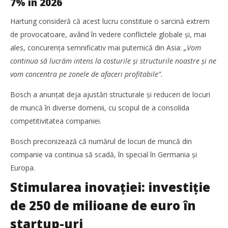
7% în 2026
Hartung consideră că acest lucru constituie o sarcină extrem
de provocatoare, având în vedere conflictele globale și, mai
ales, concurența semnificativ mai puternică din Asia:
„Vom
continua să lucrăm intens la costurile și structurile noastre și ne
vom concentra pe zonele de afaceri profitabile”.
Bosch a anunțat deja ajustări structurale și reduceri de locuri
de muncă în diverse domenii, cu scopul de a consolida
competitivitatea companiei.
Bosch preconizează că numărul de locuri de muncă din
Noua conexiune ferry Batumi–Constanța susține
dezvoltarea transportului de marfă în regiunea Mării
companie va continua să scadă, în special în Germania și
Negre
Europa.
Redacția
Stimularea inovației: investiție
de 250 de milioane de euro în
startup-uri