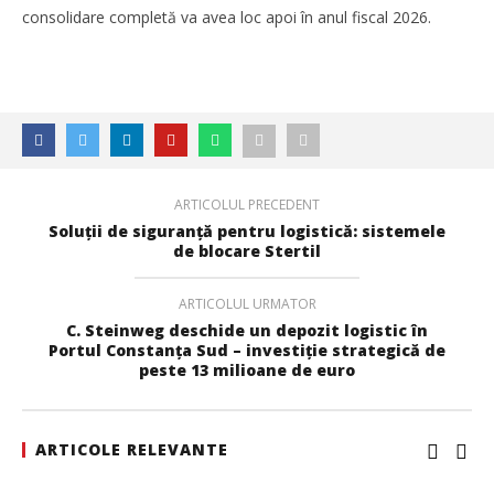
consolidare completă va avea loc apoi în anul fiscal 2026.
ARTICOLUL PRECEDENT
Soluții de siguranță pentru logistică: sistemele
de blocare Stertil
ARTICOLUL URMATOR
C. Steinweg deschide un depozit logistic în
Portul Constanța Sud – investiție strategică de
peste 13 milioane de euro
ARTICOLE RELEVANTE