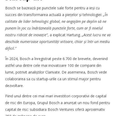
Bosch se bazează pe punctele sale forte pentru a ieși cu
succes din transformarea actuală a piețelor și tehnologiei:
„În
calitate de lider tehnologic global, ne angajăm pe deplin să ne
punem în joc cu îndrăzneală punctele forte, cum ar fi nivelul
nostru ridicat de inovație
”
, a explicat Hartung.
„Acest lucru ne va
deschide numeroase oportunități viitoare, chiar și într-un mediu
dificil.”
Cushman & Wakefield Echinox: Cererea de spații
industriale și logistice din România a crescut cu 11% în
În 2024, Bosch a înregistrat peste 6.700 de brevete, devenind
S1
astfel una dintre cele mai inovatoare 100 de companii din
Redacția
lume, potrivit analiștilor Clarivate. De asemenea, Bosch vede
colaborarea sa cu startup-urile ca un stimul major pentru
dezvoltare.
Fiind unul dintre cei mai mari investitori corporativi de capital
de risc din Europa, Grupul Bosch a anunțat un nou fond pentru
capital de risc: subsidiara Bosch Ventures oferă aproximativ