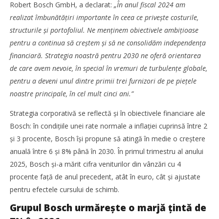
Robert Bosch GmbH, a declarat:
„În anul fiscal 2024 am
Bosch continuă strategia ambițioasă pentru 2030, în
ciuda pieței turbulente
realizat îmbunătățiri importante în ceea ce privește costurile,
Redacția
structurile și portofoliul. Ne menținem obiectivele ambițioase
pentru a continua să creștem și să ne consolidăm independența
financiară. Strategia noastră pentru 2030 ne oferă orientarea
de care avem nevoie, în special în vremuri de turbulențe globale,
pentru a deveni unul dintre primii trei furnizori de pe piețele
noastre principale, în cel mult cinci ani.”
Strategia corporativă se reflectă și în obiectivele financiare ale
Bosch: în condițiile unei rate normale a inflației cuprinsă între 2
și 3 procente, Bosch își propune să atingă în medie o creștere
anuală între 6 și 8% până în 2030. În primul trimestru al anului
2025, Bosch și-a mărit cifra veniturilor din vânzări cu 4
procente față de anul precedent, atât în euro, cât și ajustate
TransLogistica România 2026 reunește industria de
pentru efectele cursului de schimb.
transport și logistică la București între 8-10 septembrie
Redacția
Grupul Bosch urmărește o marjă țintă de