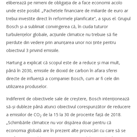
eliberează pe nimeni de obligația de a face economii acolo
WDP își consolidează prezența pe piața europeană și
unde este posibil. „Pachetele financiare de miliarde de euro ar
investește în noi proiecte logistice din România
trebui investite direct în reformele planificate”, a spus el. Grupul
Redacția
Bosch și-a subliniat convingerea că, în ciuda tuturor
turbulențelor globale, acțiunile climatice nu trebuie să fie
pierdute din vedere prin anunțarea unor noi ținte pentru
obiectivul 3 privind emisiile.
Hartung a explicat că scopul este de a reduce și mai mult,
până în 2030, emisiile de dioxid de carbon în afara sferei
directe de influență a companiei Bosch, cum ar fi cele din
utilizarea produselor.
Indiferent de obiectivele sale de creștere, Bosch intenționează
să-și dubleze până atunci obiectivul corespunzător de reducere
a emisiilor de CO
de la 15 la 30 de procente față de 2018.
2
„Schimbările climatice nu vor dispărea doar pentru că
economia globală are în prezent alte provocări cu care să se