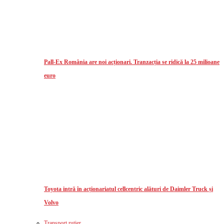
Pall-Ex România are noi acționari. Tranzacția se ridică la 25 milioane
euro
Toyota intră în acționariatul cellcentric alături de Daimler Truck și
Volvo
Transport rutier