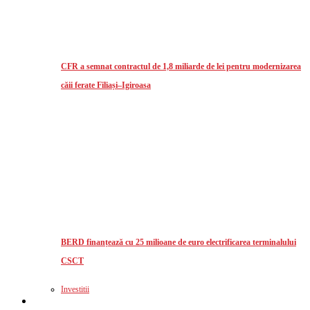
CFR a semnat contractul de 1,8 miliarde de lei pentru modernizarea
căii ferate Filiași–Igiroasa
BERD finanțează cu 25 milioane de euro electrificarea terminalului
CSCT
Investitii
Logistics