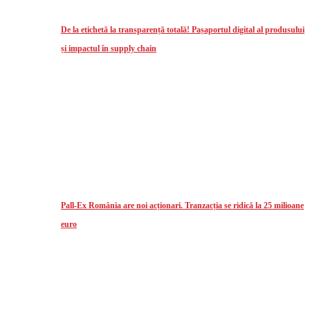
De la etichetă la transparență totală! Pașaportul digital al produsului
și impactul în supply chain
Pall-Ex România are noi acționari. Tranzacția se ridică la 25 milioane
euro