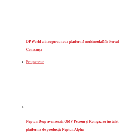
DP World a inaugurat noua platformă multimodală în Portul
Constanța
Echipamente
Neptun Deep avansează. OMV Petrom și Romgaz au instalat
platforma de producție Neptun Alpha