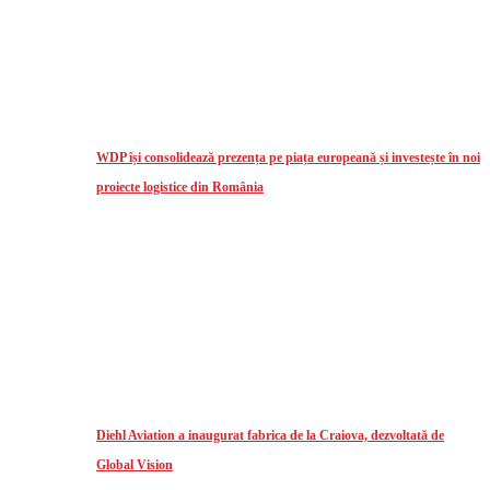
WDP își consolidează prezența pe piața europeană și investește în noi
proiecte logistice din România
Diehl Aviation a inaugurat fabrica de la Craiova, dezvoltată de
Global Vision