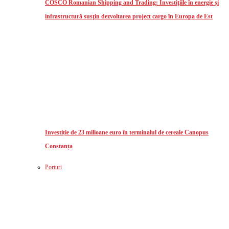
COSCO Romanian Shipping and Trading: Investiţiile în energie și
infrastructură susţin dezvoltarea project cargo în Europa de Est
Investiție de 23 milioane euro în terminalul de cereale Canopus
Constanța
Porturi