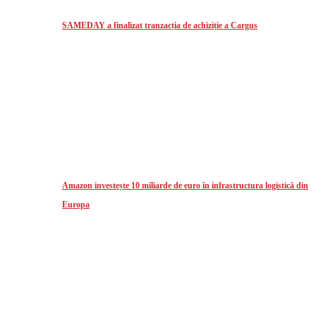
SAMEDAY a finalizat tranzacția de achiziție a Cargus
Amazon investește 10 miliarde de euro în infrastructura logistică din
Europa