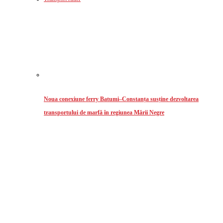
Noua conexiune ferry Batumi–Constanța susține dezvoltarea
transportului de marfă în regiunea Mării Negre