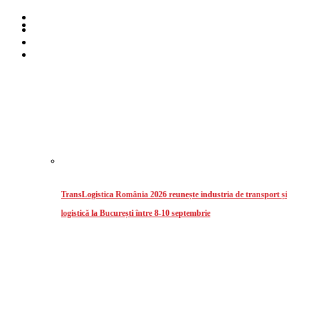
Home
Despre noi
Stiri
Intermodal
TransLogistica România 2026 reunește industria de transport și
logistică la București între 8-10 septembrie