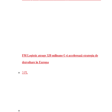
FM Logistic atrage 320 milioane € și accelerează strategia de
dezvoltare în Europa
3 PL