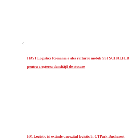
HAVI Logistics România a ales rafturile mobile SSI SCHAEFER
pentru creșterea densităţii de stocare
FM Logistic își extinde depozitul logistic în CTPark Bucharest