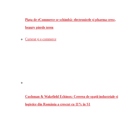
Piața de eCommerce se schimbă: electronicele și pharma cresc,
beauty pierde teren
Curierat și e-commerce
Cushman & Wakefield Echinox: Cererea de spații industriale și
logistice din România a crescut cu 11% în S1