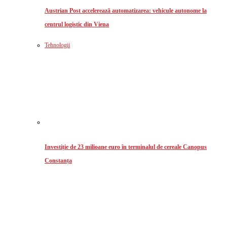
Austrian Post accelerează automatizarea: vehicule autonome la
centrul logistic din Viena
Tehnologii
Investiție de 23 milioane euro în terminalul de cereale Canopus
Constanța