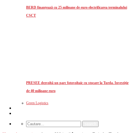
BERD finanțează cu 25 milioane de euro electrificarea terminalului
CSCT
PRESEE dezvoltă un parc fotovoltaic cu stocare la Turda. Investiție
de 40 milioane euro
Green Logistics
Studii de piata
CUM MA ABONEZ?