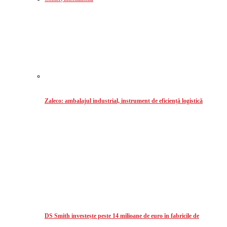
Zaleco: ambalajul industrial, instrument de eficiență logistică
DS Smith investește peste 14 milioane de euro în fabricile de