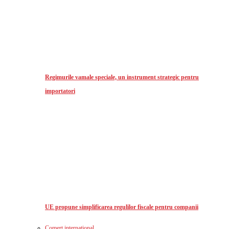
Regimurile vamale speciale, un instrument strategic pentru
importatori
UE propune simplificarea regulilor fiscale pentru companii
Comerț international