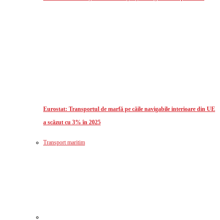
Eurostat: Transportul de marfă pe căile navigabile interioare din UE
a scăzut cu 3% în 2025
Transport maritim