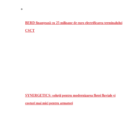
BERD finanțează cu 25 milioane de euro electrificarea terminalului
CSCT
SYNERGETICS: soluții pentru modernizarea flotei fluviale și
costuri mai mici pentru armatori