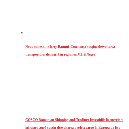
Noua conexiune ferry Batumi–Constanța susține dezvoltarea
transportului de marfă în regiunea Mării Negre
COSCO Romanian Shipping and Trading: Investiţiile în energie și
infrastructură susţin dezvoltarea project cargo în Europa de Est