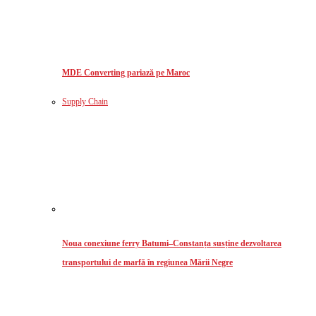
MDE Converting pariază pe Maroc
Supply Chain
Noua conexiune ferry Batumi–Constanța susține dezvoltarea
transportului de marfă în regiunea Mării Negre