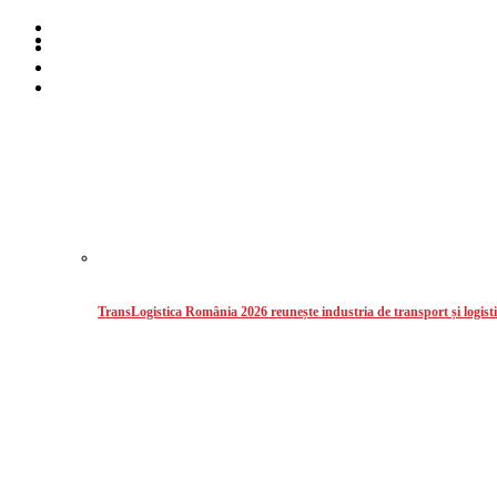
Home
Despre noi
Stiri
Intermodal
TransLogistica România 2026 reunește industria de transport și logisti