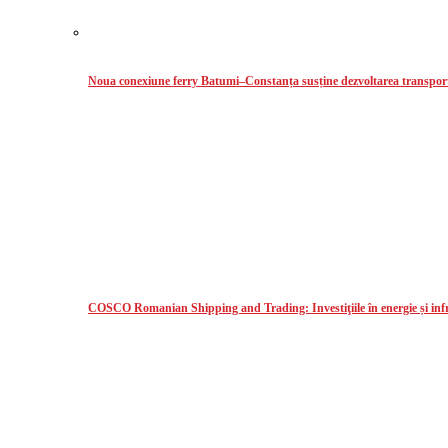
Noua conexiune ferry Batumi–Constanța susține dezvoltarea transport
COSCO Romanian Shipping and Trading: Investiţiile în energie și infr