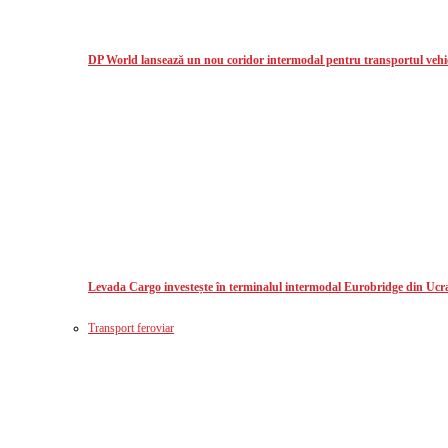
DP World lansează un nou coridor intermodal pentru transportul vehicu
Levada Cargo investește în terminalul intermodal Eurobridge din Ucr
Transport feroviar