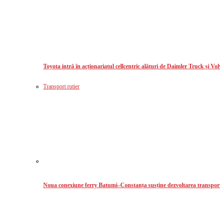
Toyota intră în acționariatul cellcentric alături de Daimler Truck și Vo
Transport rutier
Noua conexiune ferry Batumi–Constanța susține dezvoltarea transport