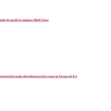
ului de marfă în regiunea Mării Negre
astructură susţin dezvoltarea project cargo în Europa de Est