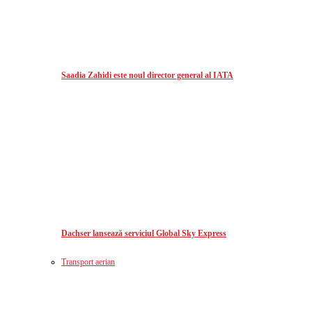
Saadia Zahidi este noul director general al IATA
Dachser lansează serviciul Global Sky Express
Transport aerian