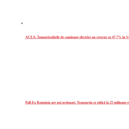
ACEA: Înmatriculările de camioane electrice au crescut cu 47,7% în S
Pall-Ex România are noi acționari. Tranzacția se ridică la 25 milioane 