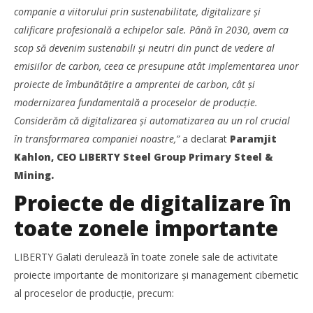
companie a viitorului prin sustenabilitate, digitalizare și
LIBERTY Galați – noi proiecte de digitalizare și
calificare profesională a echipelor sale. Până în 2030, avem ca
automatizare a producției
scop să devenim sustenabili și neutri din punct de vedere al
Redacția
emisiilor de carbon, ceea ce presupune atât implementarea unor
proiecte de îmbunătățire a amprentei de carbon, cât și
modernizarea fundamentală a proceselor de producție.
Considerăm că digitalizarea și automatizarea au un rol crucial
în transformarea companiei noastre,”
a declarat
Paramjit
Kahlon, CEO LIBERTY Steel Group Primary Steel &
Mining.
Proiecte de digitalizare în
toate zonele importante
LIBERTY Galati derulează în toate zonele sale de activitate
Noua conexiune ferry Batumi–Constanța susține
proiecte importante de monitorizare și management cibernetic
dezvoltarea transportului de marfă în regiunea Mării
al proceselor de producție, precum:
Negre