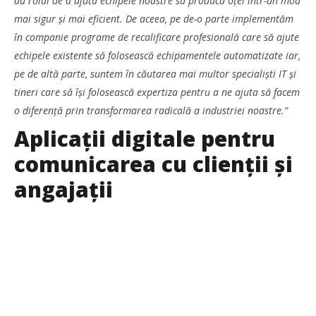
au rolul de a ajuta echipele noastre să producă oțel într-un mod
mai sigur și mai eficient. De aceea, pe de-o parte implementăm
în companie programe de recalificare profesională care să ajute
echipele existente să folosească echipamentele automatizate iar,
pe de altă parte, suntem în căutarea mai multor specialiști IT și
tineri care să își folosească expertiza pentru a ne ajuta să facem
WDP își consolidează prezența pe piața europeană și
investește în noi proiecte logistice din România
o diferență prin transformarea radicală a industriei noastre.”
Redacția
Aplicații digitale pentru
comunicarea cu clienții și
angajații