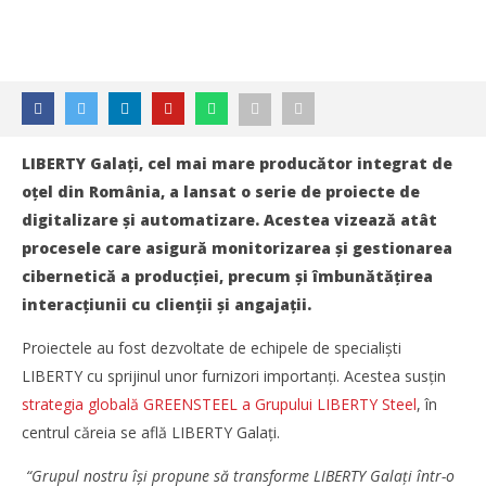
LIBERTY Galați, cel mai mare producător integrat de
oțel din România, a lansat o serie de proiecte de
digitalizare și automatizare. Acestea vizează atât
procesele care asigură monitorizarea și gestionarea
cibernetică a producției, precum și îmbunătățirea
interacțiunii cu clienții și angajații.
Proiectele au fost dezvoltate de echipele de specialiști
LIBERTY cu sprijinul unor furnizori importanți. Acestea susțin
strategia globală GREENSTEEL a Grupului LIBERTY Steel
, în
centrul căreia se află LIBERTY Galați.
“Grupul nostru își propune să transforme LIBERTY Galați într-o
NOW VIEWING