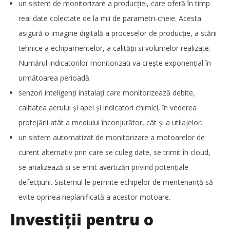
un sistem de monitorizare a producției, care oferă în timp
Redacția
real date colectate de la mii de parametri-cheie. Acesta
asigură o imagine digitală a proceselor de producție, a stării
tehnice a echipamentelor, a calității si volumelor realizate.
Numărul indicatorilor monitorizati va crește exponențial în
următoarea perioadă.
senzori inteligenți instalați care monitorizează debite,
calitatea aerului și apei și indicatori chimici, în vederea
protejării atât a mediului înconjurător, cât și a utilajelor.
un sistem automatizat de monitorizare a motoarelor de
curent alternativ prin care se culeg date, se trimit în cloud,
Cushman & Wakefield Echinox: Cererea de spații
se analizează și se emit avertizări privind potențiale
industriale și logistice din România a crescut cu 11% în
defecțiuni. Sistemul le permite echipelor de mentenanță să
S1
Redacția
evite oprirea neplanificată a acestor motoare.
Investiții pentru o