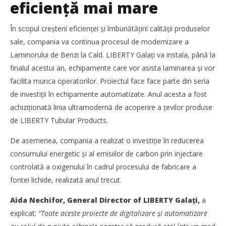
eficiență mai mare
În scopul creșterii eficienței și îmbunătățirii calității produselor
sale, compania va continua procesul de modernizare a
Laminorului de Benzi la Cald. LIBERTY Galați va instala, până la
finalul acestui an, echipamente care vor asista laminarea și vor
facilita munca operatorilor. Proiectul face face parte din seria
de investiții în echipamente automatizate. Anul acesta a fost
achiziționată linia ultramodernă de acoperire a țevilor produse
de LIBERTY Tubular Products.
SAMEDAY a finalizat tranzacția de achiziție a Cargus
Redacția
De asemenea, compania a realizat o investiție în reducerea
consumului energetic și al emisiilor de carbon prin injectare
controlată a oxigenului în cadrul procesului de fabricare a
fontei lichide, realizată anul trecut.
Aida Nechifor, General Director of LIBERTY Galați,
a
explicat:
“Toate aceste proiecte de digitalizare și automatizare