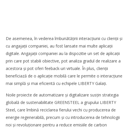
DP World lansează un nou coridor intermodal pentru
transportul vehiculelor finite între Vestul și Sud-Estul
Europei
Redacția
De asemenea, în vederea îmbunătățirii interacțiunii cu clienții și
cu angajații companiei, au fost lansate mai multe aplicații
digitale. Angajații companiei au la dispozitie un set de aplicații
prin care pot stabili obiective, pot analiza gradul de realizare a
acestora și pot oferi feeback-uri virtuale. În plus, clienții
beneficiază de o aplicație mobilă care le permite o interacțiune
mai simplă și mai eficientă cu echipele LIBERTY Galați.
Noile proiecte de automatizare și digitalizare susțin strategia
globală de sustenabilitate GREENSTEEL a grupului LIBERTY
Steel, care îmbină reciclarea fierului vechi cu producerea de
energie regenerabilă, precum și cu introducerea de tehnologii
noi și revoluționare pentru a reduce emisiile de carbon