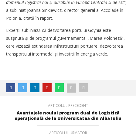
domeniul logisticii noi și durabile în Europa Centrală și de Est”
,
a subliniat Joanna Sinkiewicz, director general al Accolade în
Polonia, citată în raport.
Experții subliniază că dezvoltarea portului Gdynia este
susținută și de programul guvernamental „Marea Poloneză”,
care vizează extinderea infrastructurii portuare, dezvoltarea
transportului intermodal și investiții în energia verde.
Noua conexiune ferry Batumi–Constanța susține
dezvoltarea transportului de marfă în regiunea Mării
Negre
Cristina
Ghimpu
ARTICOLUL PRECEDENT
Avantajele noului program dual de Logistică
operațională de la Universitatea din Alba Iulia
ARTICOLUL URMATOR