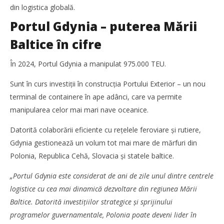
Portul din Gdynia – în top 10 porturi cheie ale viitorului
din logistica globală.
Cristina
Portul Gdynia – puterea Mării
Ghimpu
Baltice în cifre
În 2024, Portul Gdynia a manipulat 975.000 TEU.
Sunt în curs investiții în construcția Portului Exterior – un nou
terminal de containere în ape adânci, care va permite
manipularea celor mai mari nave oceanice.
Datorită colaborării eficiente cu rețelele feroviare și rutiere,
Gdynia gestionează un volum tot mai mare de mărfuri din
Polonia, Republica Cehă, Slovacia și statele baltice.
TransLogistica România 2026 reunește industria de
„Portul Gdynia este considerat de ani de zile unul dintre centrele
transport și logistică la București între 8-10 septembrie
logistice cu cea mai dinamică dezvoltare din regiunea Mării
Cristina
Baltice. Datorită investițiilor strategice și sprijinului
Ghimpu
programelor guvernamentale, Polonia poate deveni lider în