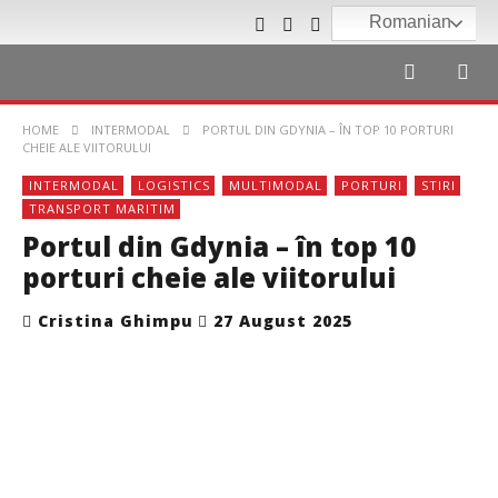
Romanian
HOME
INTERMODAL
PORTUL DIN GDYNIA – ÎN TOP 10 PORTURI
CHEIE ALE VIITORULUI
INTERMODAL
LOGISTICS
MULTIMODAL
PORTURI
STIRI
TRANSPORT MARITIM
Portul din Gdynia – în top 10
porturi cheie ale viitorului
Cristina Ghimpu
27 August 2025