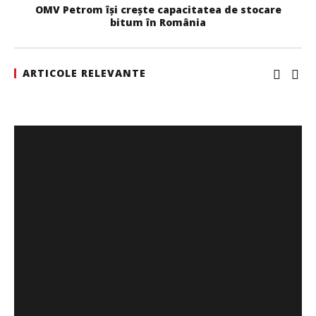
OMV Petrom își crește capacitatea de stocare
bitum în România
ARTICOLE RELEVANTE
Cushman & Wakefield Echinox: Cererea de spații
industriale și logistice din România a crescut cu 11% în
S1
Cristina
Ghimpu