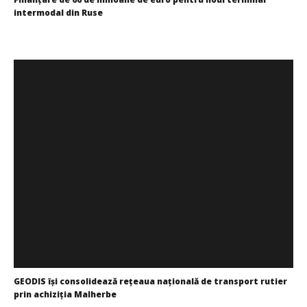
investește în noi proiecte logistice din România
intermodal din Ruse
Cristina
Ghimpu
Cristina
Ghimpu
GEODIS își consolidează rețeaua națională de transport rutier
prin achiziția Malherbe