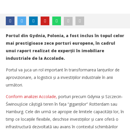
Portul din Gydnia, Polonia, a fost inclus în topul celor
mai prestigioase zece porturi europene, în cadrul
unui raport realizat de experţii în imobiliare
industriale de la Accolade.
Portul va juca un rol important în transformarea lanțurilor de
aprovizionare, a logisticii și a investițiilor industriale în anii
următori.
Conform analizei Accolade,
porturi precum Gdynia și Szczecin-
Świnoujście câștigă teren în faţa “giganţilor” Rotterdam sau
Hamburg. Cele din urmă se apropie de limitele capacităţii lor, în
timp ce locaţiile flexibile, deschise investiţiilor şi care oferă o
NOW VIEWING
infrastructură dezvoltată iau avans în contextul schimbărilor