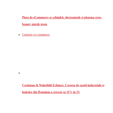
Piața de eCommerce se schimbă: electronicele și pharma cresc,
beauty pierde teren
Curierat și e-commerce
Cushman & Wakefield Echinox: Cererea de spații industriale și
logistice din România a crescut cu 11% în S1