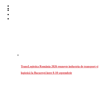
Home
Despre noi
Stiri
Intermodal
TransLogistica România 2026 reunește industria de transport și
logistică la București între 8-10 septembrie