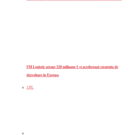
FM Logistic atrage 320 milioane € și accelerează strategia de
dezvoltare în Europa
3 PL