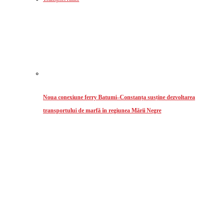
Noua conexiune ferry Batumi–Constanța susține dezvoltarea
transportului de marfă în regiunea Mării Negre