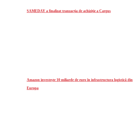
SAMEDAY a finalizat tranzacția de achiziție a Cargus
Amazon investește 10 miliarde de euro în infrastructura logistică din
Europa