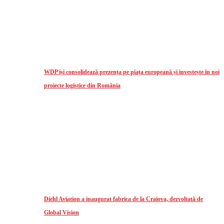
WDP își consolidează prezența pe piața europeană și investește în noi
proiecte logistice din România
Diehl Aviation a inaugurat fabrica de la Craiova, dezvoltată de
Global Vision