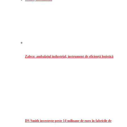
Zaleco: ambalajul industrial, instrument de eficiență logistică
DS Smith investește peste 14 milioane de euro în fabricile de