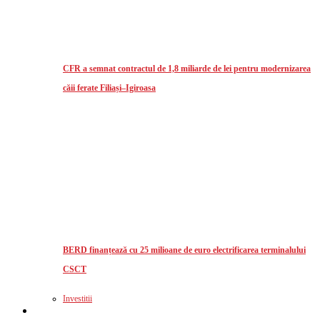
CFR a semnat contractul de 1,8 miliarde de lei pentru modernizarea
căii ferate Filiași–Igiroasa
BERD finanțează cu 25 milioane de euro electrificarea terminalului
CSCT
Investitii
Logistics