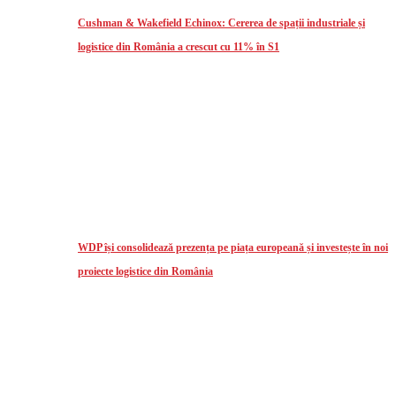
Cushman & Wakefield Echinox: Cererea de spații industriale și
logistice din România a crescut cu 11% în S1
WDP își consolidează prezența pe piața europeană și investește în noi
proiecte logistice din România