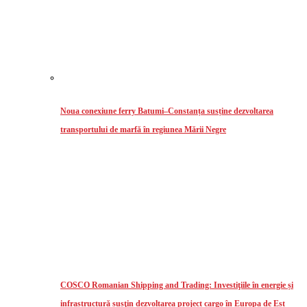
Noua conexiune ferry Batumi–Constanța susține dezvoltarea
transportului de marfă în regiunea Mării Negre
COSCO Romanian Shipping and Trading: Investiţiile în energie și
infrastructură susţin dezvoltarea project cargo în Europa de Est