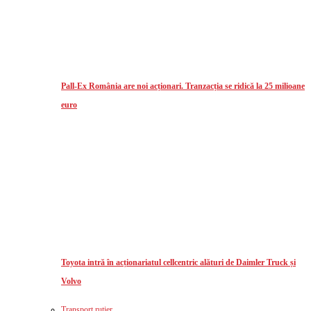
Pall-Ex România are noi acționari. Tranzacția se ridică la 25 milioane
euro
Toyota intră în acționariatul cellcentric alături de Daimler Truck și
Volvo
Transport rutier