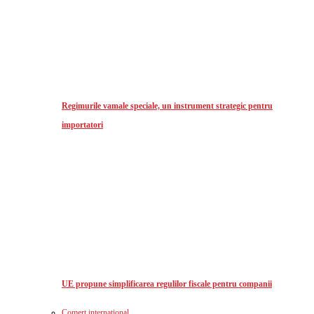
Regimurile vamale speciale, un instrument strategic pentru
importatori
UE propune simplificarea regulilor fiscale pentru companii
Comerț international