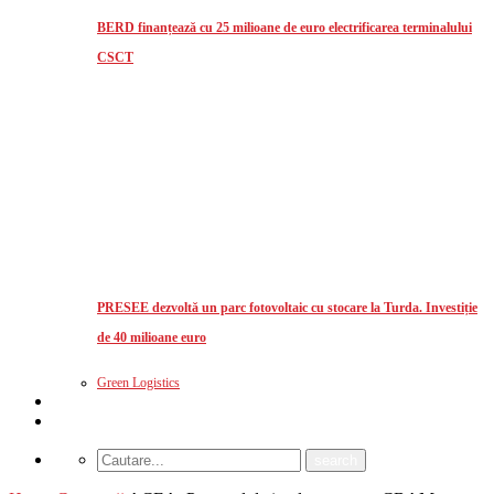
BERD finanțează cu 25 milioane de euro electrificarea terminalului
CSCT
PRESEE dezvoltă un parc fotovoltaic cu stocare la Turda. Investiție
de 40 milioane euro
Green Logistics
Studii de piata
CUM MA ABONEZ?