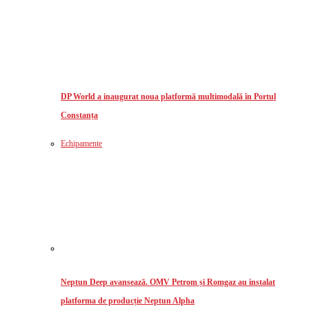
DP World a inaugurat noua platformă multimodală în Portul
Constanța
Echipamente
Neptun Deep avansează. OMV Petrom și Romgaz au instalat
platforma de producție Neptun Alpha