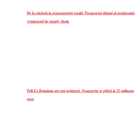
De la etichetă la transparență totală! Pașaportul digital al produsului
și impactul în supply chain
Pall-Ex România are noi acționari. Tranzacția se ridică la 25 milioane
euro