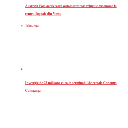
Austrian Post accelerează automatizarea: vehicule autonome la
centrul logistic din Viena
Tehnologii
Investiție de 23 milioane euro în terminalul de cereale Canopus
Constanța