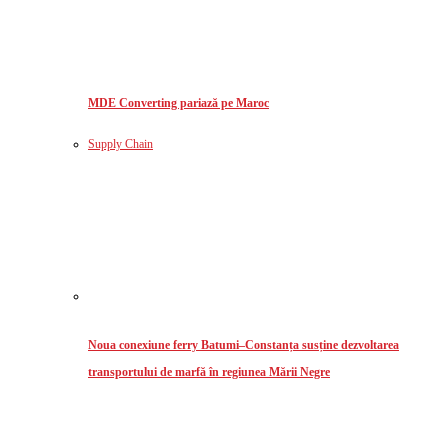
MDE Converting pariază pe Maroc
Supply Chain
Noua conexiune ferry Batumi–Constanța susține dezvoltarea
transportului de marfă în regiunea Mării Negre