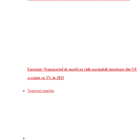
Eurostat: Transportul de marfă pe căile navigabile interioare din UE
a scăzut cu 3% în 2025
Transport maritim