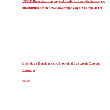
COSCO Romanian Shipping and Trading: Investiţiile în energie și
infrastructură susţin dezvoltarea project cargo în Europa de Est
Investiție de 23 milioane euro în terminalul de cereale Canopus
Constanța
Porturi