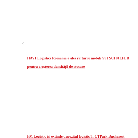
HAVI Logistics România a ales rafturile mobile SSI SCHAEFER
pentru creșterea densităţii de stocare
FM Logistic își extinde depozitul logistic în CTPark Bucharest