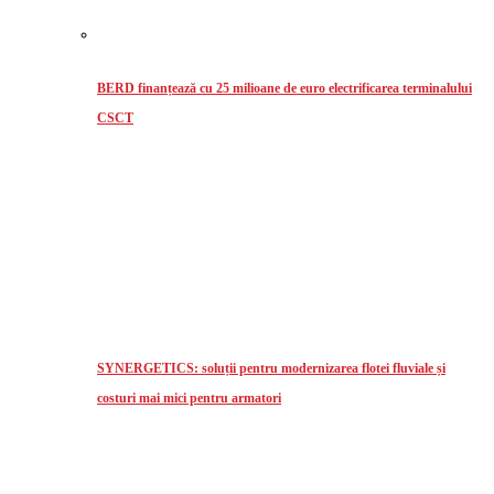
BERD finanțează cu 25 milioane de euro electrificarea terminalului
CSCT
SYNERGETICS: soluții pentru modernizarea flotei fluviale și
costuri mai mici pentru armatori