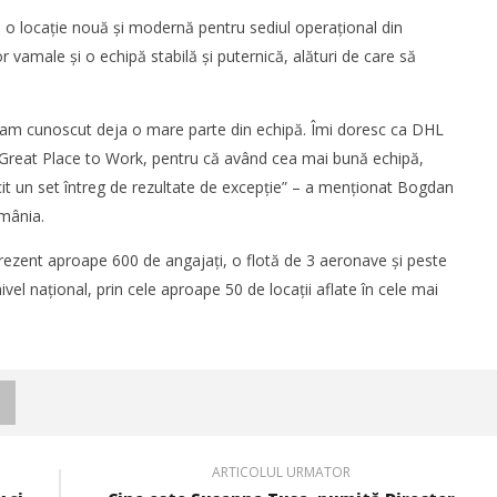
ului de marfă în
logistice din România a crescut cu
ră o locație nouă și modernă pentru sediul operațional din
 Mării Negre
11% în S1
or vamale și o echipă stabilă și puternică, alături de care să
Redacția
 am cunoscut deja o mare parte din echipă. Îmi doresc ca DHL
 Great Place to Work, pentru că având cea mai bună echipă,
licit un set întreg de rezultate de excepție” – a menționat Bogdan
mânia.
rezent aproape 600 de angajaţi, o flotă de 3 aeronave și peste
vel naţional, prin cele aproape 50 de locaţii aflate în cele mai
consolidează prezența pe
DP World lansează un nou coridor
opeană și investește în
intermodal pentru transportul
cte logistice din România
vehiculelor finite între Vestul și
Sud-Estul Europei
Redacția
ARTICOLUL URMATOR