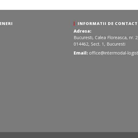
Redacția
ENERI
INFORMATII DE CONTACT
Adresa:
Bucuresti, Calea Floreasca, nr. 
014462, Sect. 1, Bucuresti
Email:
office@intermodal-logist