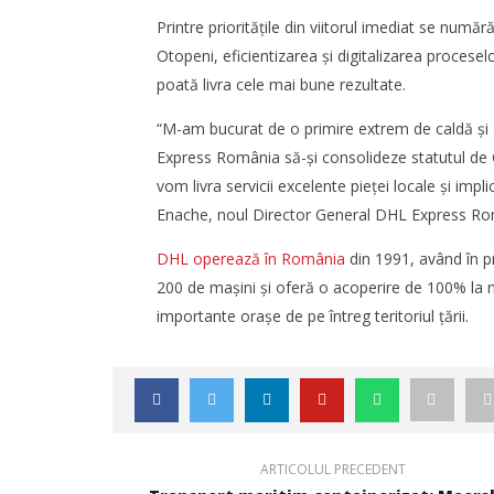
Bogdan Enache este noul Country
transport
Printre prioritățile din viitorul imediat se numă
Managing Director
regiunea
Otopeni, eficientizarea și digitalizarea procesel
Redacția
Redacția
poată livra cele mai bune rezultate.
“M-am bucurat de o primire extrem de caldă și
Express România să-și consolideze statutul de
vom livra servicii excelente pieței locale și imp
Enache, noul Director General DHL Express Ro
DHL operează în România
din 1991, având în p
200 de maşini şi oferă o acoperire de 100% la ni
SAMEDAY a finalizat tranzacția de
WDP își 
importante oraşe de pe întreg teritoriul ţării.
achiziție a Cargus
piața eur
noi proie
Redacția
Redacția
ARTICOLUL PRECEDENT