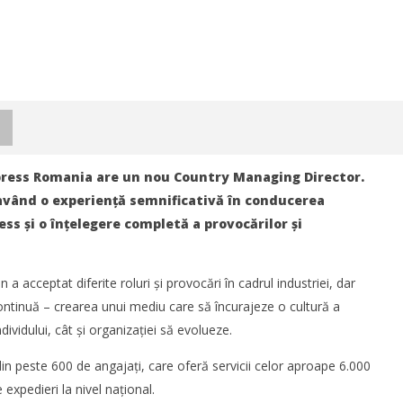
press Romania are un nou Country Managing Director.
având o experiență semnificativă în conducerea
ess și
o
înțelegere completă a provocărilor și
 acceptat diferite roluri și provocări în cadrul industriei, dar
ontinuă – crearea unui mediu care să încurajeze o cultură a
ndividului, cât și organizației să evolueze.
peste 600 de angajați, care oferă servicii celor aproape 6.000
exiune ferry Batumi–
Cushman & Wakefield Echinox:
expedieri la nivel național.
a susține dezvoltarea
Cererea de spații industriale și