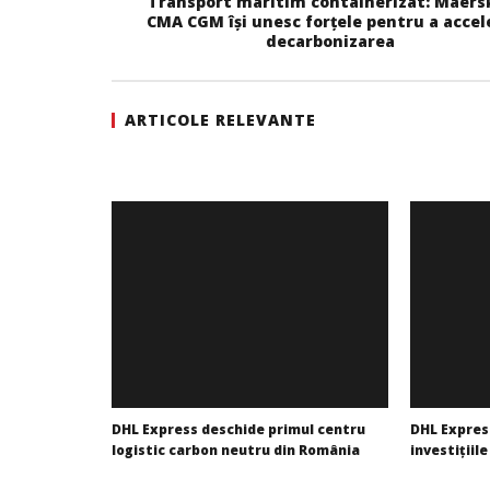
Transport maritim containerizat: Maersk
CMA CGM își unesc forțele pentru a accel
decarbonizarea
ARTICOLE RELEVANTE
DHL Express deschide primul centru
DHL Expres
logistic carbon neutru din România
investițiil