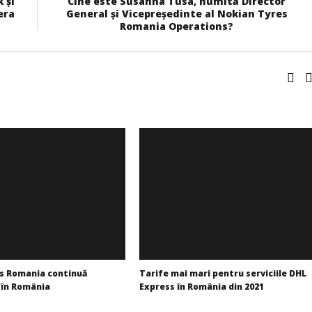
 și
Cine este Susanna Tusa, numită Director
era
General și Vicepreședinte al Nokian Tyres
Romania Operations?
s Romania continuă
Tarife mai mari pentru serviciile DHL
e în România
Express în România din 2021