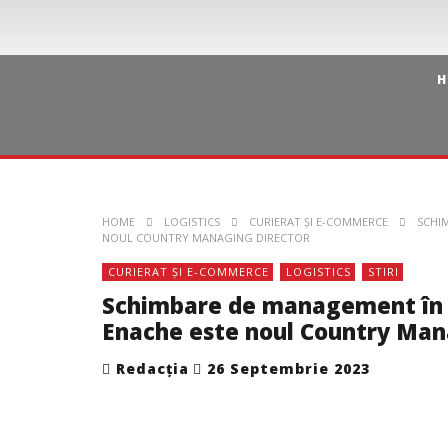
H
HOME
LOGISTICS
CURIERAT ȘI E-COMMERCE
SCHI
NOUL COUNTRY MANAGING DIRECTOR
CURIERAT ȘI E-COMMERCE
LOGISTICS
STIRI
Schimbare de management în 
Enache este noul Country Man
Redacția
26 Septembrie 2023