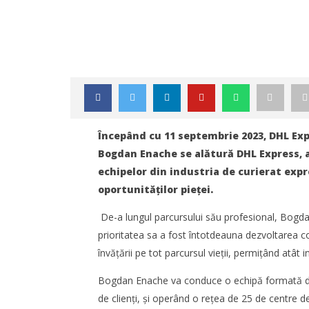
Începând cu 11 septembrie 2023, DHL Ex
Bogdan Enache se alătură DHL Express, 
echipelor din industria de curierat expr
oportunităților pieței.
De-a lungul parcursului său profesional, Bogdan a
prioritatea sa a fost întotdeauna dezvoltarea c
învățării pe tot parcursul vieții, permițând atât i
NOW VIEWING
Bogdan Enache va conduce o echipă formată din 
Schimbare de management în
Noua con
de clienți, și operând o rețea de 25 de centre de 
cadrul DHL Express România:
Constanț