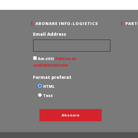
Cristina
Redacția
Ghimpu
ABONARE INFO-LOGISTICS
PART
Email Address
Am citit
Politica de
confidentialitate
Format preferat
HTML
Text