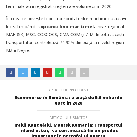
terminale au înregistrat creșteri ale volumelor în 2020.
În ceea ce privește topul transportatorilor maritimi, nu au avut
loc schimbări în
top cinci linii maritime
la nivel regional:
MAERSK, MSC, COSCOCS, CMA CGM și ZIM. În total, acești
transportatori controlează 74,92% din piață la nivelul regiunii
Mării Negre.
Cushman & Wakefield Echinox: Cererea de spații
industriale și logistice din România a crescut cu 11% în
S1
Redacția
ARTICOLUL PRECEDENT
Ecommerce în România: o piață de 5,6 miliarde
euro în 2020
ARTICOLUL URMATOR
Irakli Kandelaki, Maersk Romania: Transportul
inland este și va continua să fie un produs
important în portofoliul nostru