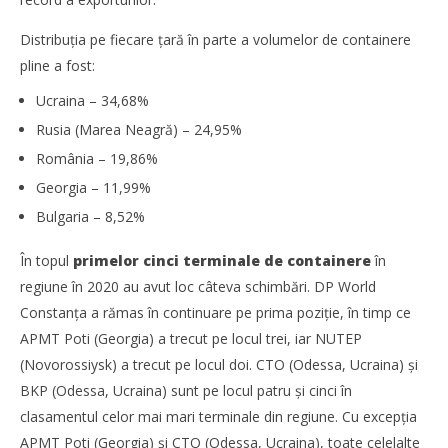
Distribuția pe fiecare țară în parte a volumelor de containere
pline a fost:
Ucraina – 34,68%
Rusia (Marea Neagră) – 24,95%
România – 19,86%
Georgia – 11,99%
Bulgaria – 8,52%
În topul
primelor cinci terminale de containere
în
Noua conexiune ferry Batumi–Constanța susține
regiune în 2020 au avut loc câteva schimbări. DP World
dezvoltarea transportului de marfă în regiunea Mării
Constanța a rămas în continuare pe prima poziție, în timp ce
Negre
APMT Poti (Georgia) a trecut pe locul trei, iar NUTEP
Redacția
(Novorossiysk) a trecut pe locul doi. CTO (Odessa, Ucraina) și
BKP (Odessa, Ucraina) sunt pe locul patru și cinci în
clasamentul celor mai mari terminale din regiune. Cu excepția
APMT Poti (Georgia) și CTO (Odessa, Ucraina), toate celelalte