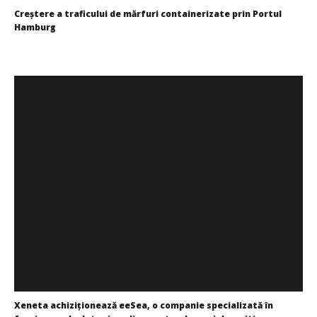
WDP își consolidează prezența pe piața europeană și
Creștere a traficului de mărfuri containerizate prin Portul
investește în noi proiecte logistice din România
Hamburg
Redacția
Mariana
Pătru
Xeneta achiziționează eeSea, o companie specializată în