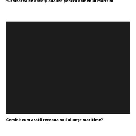
furnizarea de date și analize pentru domeniul maritim
Bianca
Florescu
Gemini: cum arată rețeaua noii alianțe maritime?
Mariana