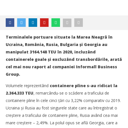
Terminalele portuare situate la Marea Neagră în
Ucraina, România, Rusia, Bulgaria și Georgia au
manipulat 3164.148 TEU în 2020, incluzând
containerele goale și excluzând transbordările, arată
cel mai nou raport al companiei Informall Business
Group.
Volumele reprezentând
containere pline s-au ridicat la
2.364.333 TEU
, remarcându-se o scădere a traficului de
containere pline în cele cinci țări cu 3,22% comparativ cu 2019.
Ucraina și Rusia au fost singurele state care au întregistrat o
creștere a traficului de containere pline, Rusia având cea mai
NOW VIEWING
mare creștere – 2,49%. La polul opus se află Georgia, care a