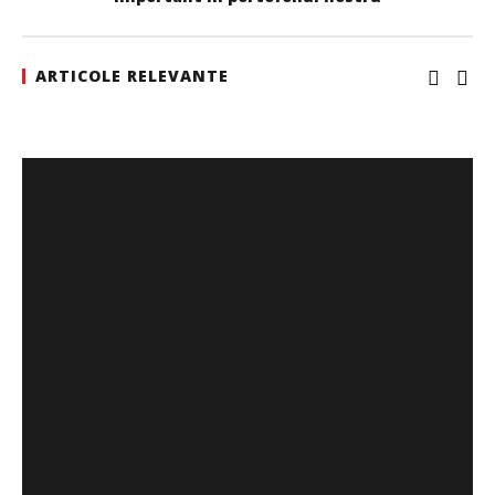
ARTICOLE RELEVANTE
SAMEDAY a finalizat tranzacția de achiziție a Cargus
Redacția