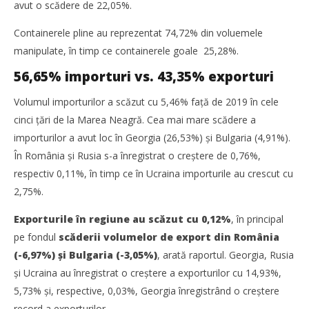
avut o scădere de 22,05%.
Traficul de containere prin terminalele de la Marea
Neagră a scăzut în 2020
Containerele pline au reprezentat 74,72% din voluemele
Redacția
manipulate, în timp ce containerele goale 25,28%.
56,65% importuri vs. 43,35% exporturi
Volumul importurilor a scăzut cu 5,46% față de 2019 în cele
cinci țări de la Marea Neagră. Cea mai mare scădere a
importurilor a avut loc în Georgia (26,53%) și Bulgaria (4,91%).
În România și Rusia s-a înregistrat o creștere de 0,76%,
respectiv 0,11%, în timp ce în Ucraina importurile au crescut cu
2,75%.
Exporturile în regiune au scăzut cu 0,12%
, în principal
pe fondul
scăderii volumelor de export din România
(-6,97%) și Bulgaria (-3,05%)
, arată raportul. Georgia, Rusia
TransLogistica România 2026 reunește industria de
transport și logistică la București între 8-10 septembrie
și Ucraina au înregistrat o creștere a exporturilor cu 14,93%,
Redacția
5,73% și, respective, 0,03%, Georgia înregistrând o creștere
record a exporturilor.