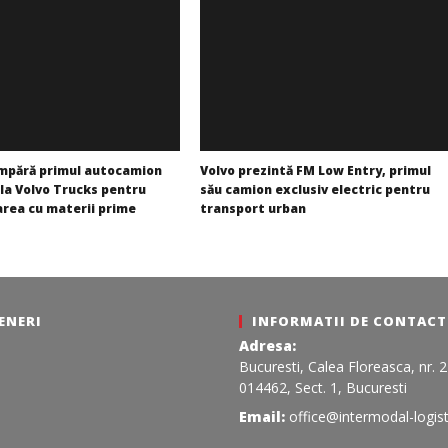
mpără primul autocamion
Volvo prezintă FM Low Entry, primul
 la Volvo Trucks pentru
său camion exclusiv electric pentru
area cu materii prime
transport urban
Redacția
ENERI
INFORMATII DE CONTACT
Adresa:
Bucuresti, Calea Floreasca, nr. 
014462, Sect. 1, Bucuresti
Email:
office@intermodal-logist