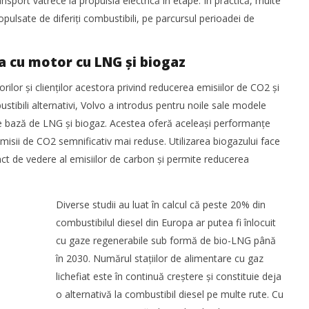
sport vatrece la propulsia electrică în etape. În practică, multe
pulsate de diferiți combustibili, pe parcursul perioadei de
ta cu motor cu LNG și biogaz
rilor și clienților acestora privind reducerea emisiilor de CO2 și
ustibili alternativi, Volvo a introdus pentru noile sale modele
e bază de LNG și biogaz. Acestea oferă aceleași performanțe
misii de CO2 semnificativ mai reduse. Utilizarea biogazului face
nct de vedere al emisiilor de carbon și permite reducerea
Diverse studii au luat în calcul că peste 20% din
combustibilul diesel din Europa ar putea fi înlocuit
cu gaze regenerabile sub formă de bio-LNG până
în 2030. Numărul stațiilor de alimentare cu gaz
lichefiat este în continuă creștere și constituie deja
o alternativă la combustibil diesel pe multe rute. Cu