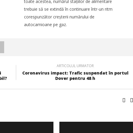
toate acestea, numărul stațiilor de alimentare
trebuie să se extindă în continuare într-un ritm
corespunzător creșterii numărului de
autocamioane pe gaz.
ARTICOLUL URMATOR
i
Coronavirus impact: Trafic suspendat în portul
bil?
Dover pentru 48 h