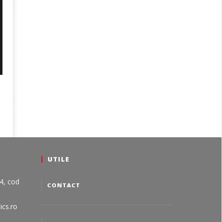
UTILE
24, cod
CONTACT
ics.ro