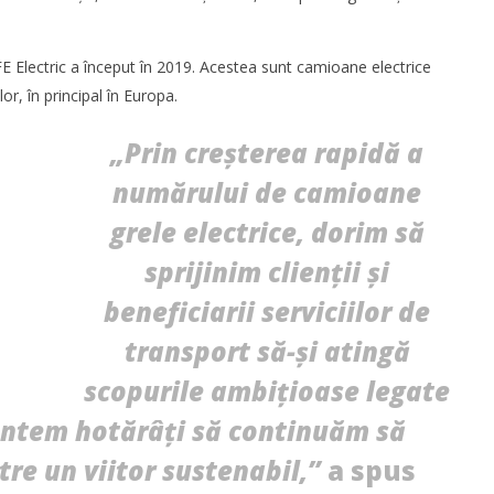
Redacția
FE Electric a început în 2019. Acestea sunt camioane electrice
lor, în principal în Europa.
„Prin creșterea rapidă a
numărului de camioane
grele electrice, dorim să
a finalizat tranzacția de
WDP își consolidează prezența pe
sprijinim clienții și
 a Cargus
piața europeană și investește în
noi proiecte logistice din România
beneficiarii serviciilor de
Redacția
transport să-și atingă
scopurile ambițioase legate
untem hotărâți să continuăm să
re un viitor sustenabil,”
a spus