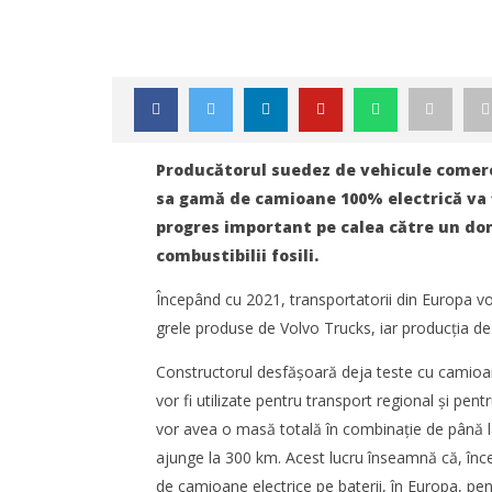
Producătorul suedez de vehicule comerc
sa gamă de camioane 100% electrică va 
progres important pe calea către un do
combustibilii fosili.
Începând cu 2021, transportatorii din Europa v
grele produse de Volvo Trucks, iar producția d
Constructorul desfășoară deja teste cu camioan
NOW VIEWING
vor fi utilizate pentru transport regional și pe
Volvo lansează o gamă completă
TransLog
vor avea o masă totală în combinație de până la
de camioane electrice
reunește 
ajunge la 300 km. Acest lucru înseamnă că, în
logistică
Redacția
septemb
de camioane electrice pe baterii, în Europa, pent