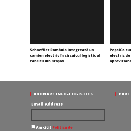
Schaeffler România integrează un
PepsiCo cu
camion electric în circuitul logistic al
electric de
fabricii din Brașov
aprovizion
Mariana
Bianca
Pătru
Florescu
ABONARE INFO-LOGISTICS
PART
Email Address
Am citit
Politica de