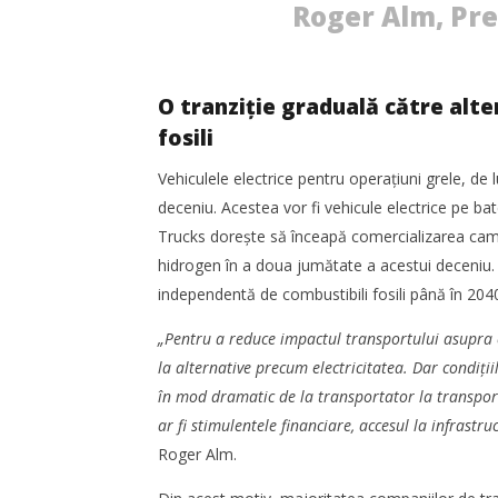
Roger Alm, Pre
O tranziție graduală către alt
fosili
Vehiculele electrice pentru operațiuni grele, de 
deceniu. Acestea vor fi vehicule electrice pe ba
Trucks dorește să înceapă comercializarea cami
hidrogen în a doua jumătate a acestui deceniu
independentă de combustibili fosili până în 204
„Pentru a reduce impactul transportului asupra cl
la alternative precum electricitatea. Dar condițiil
în mod dramatic de la transportator la transporta
ar fi stimulentele financiare, accesul la infrastru
Roger Alm.