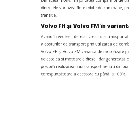
Din acest motiv, majoritatea companiilor de tran
dintre ele vor avea flote mixte de camioane, pro
tranziție.
Volvo FH și Volvo FM în varian
Având în vedere interesul crescut al transportato
a costurilor de transport prin utilizarea de comb
Volvo FH și Volvo FM varianta de motorizare p
ridicate ca și motoarele diesel, dar generează e
posibilă realizarea unui transport neutru din pu
corespunzătoare a acestora cu până la 100%.