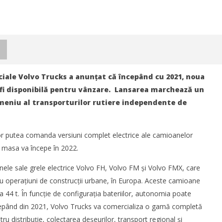
iale Volvo Trucks a anunțat că începând cu 2021, noua
fi disponibilă pentru vânzare. Lansarea marchează un
meniu al transporturilor rutiere independente de
or putea comanda versiuni complet electrice ale camioanelor
e masa va începe în 2022.
ele sale grele electrice Volvo FH, Volvo FM și Volvo FMX, care
ntru operațiuni de construcții urbane, în Europa. Aceste camioane
istica România 2026
Noua conexiune ferry Batumi–
 44 t. În funcție de configurația bateriilor, autonomia poate
industria de transport și
Constanța susține dezvoltarea
cepând din 2021, Volvo Trucks va comercializa o gamă completă
 la București între 8-10
transportului de marfă în
rie
regiunea Mării Negre
ru distribuție, colectarea deșeurilor, transport regional și