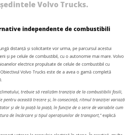
ședintele Volvo Trucks.
ernative independente de combustibili
lungă distanță și solicitante vor urma, pe parcursul acestui
terii și pe celule de combustibil, cu o autonomie mai mare. Volvo
oanelor electrice propulsate de celule de combustibil cu
. Obiectivul Volvo Trucks este de a avea o gamă completă
0.
imatului, trebuie să realizăm tranziția de la combustibilii fosili,
e pentru această trecere și, în consecință, ritmul tranziției variază
tor și de la piață la piață, în funcție de o serie de variabile cum
ctura de încărcare și tipul operațiunilor de transport,”
explică