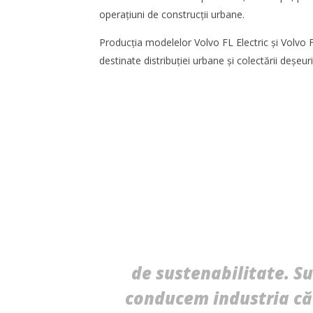
Redacția
operațiuni de construcții urbane.
Producția modelelor Volvo FL Electric și Volvo 
destinate distribuției urbane și colectării deșeuri
Cushman & Wakefield Echinox:
SAMEDAY 
Cererea de spații industriale și
achiziție
logistice din România a crescut cu
Redacția
11% în S1
Redacția
de sustenabilitate. S
conducem industria căt