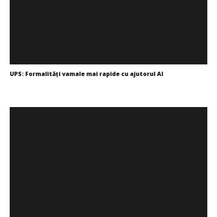
Pătru
UPS: Formalități vamale mai rapide cu ajutorul AI
Redacția