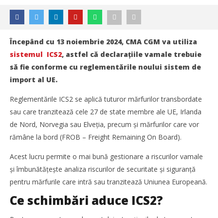
Începând cu 13 noiembrie 2024, CMA CGM va utiliza
sistemul ICS2
, astfel că declarațiile vamale trebuie
să fie conforme cu reglementările noului sistem de
import al UE.
Reglementările ICS2 se aplică tuturor mărfurilor transbordate
sau care tranzitează cele 27 de state membre ale UE, Irlanda
de Nord, Norvegia sau Elveția, precum și mărfurilor care vor
rămâne la bord (FROB – Freight Remaining On Board).
Acest lucru permite o mai bună gestionare a riscurilor vamale
și îmbunătățește analiza riscurilor de securitate și siguranță
pentru mărfurile care intră sau tranzitează Uniunea Europeană.
NOW VIEWING
Ce schimbări aduce ICS2?
CMA CGM trece la ICS2 din noiembrie 2024
Mariana