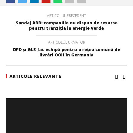
ARTICOLUL PRECEDENT
Sondaj ABB: companiile nu dispun de resurse
pentru tranziția la energie verde
Cushman & Wakefield Echinox: Cererea de spații
ARTICOLUL URMATOR
industriale și logistice din România a crescut cu 11% în
DPD și GLS fac echipă pentru o rețea comună de
S1
livrări OOH în Germania
Mariana
Pătru
ARTICOLE RELEVANTE