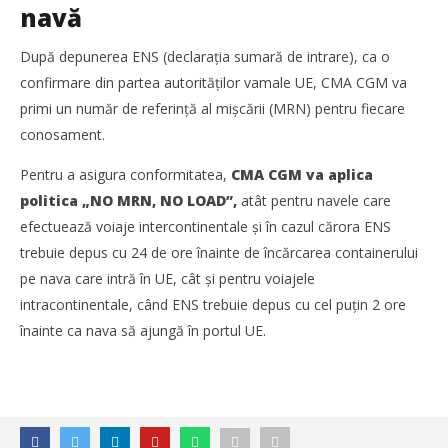
navă
După depunerea ENS (declarația sumară de intrare), ca o
confirmare din partea autorităților vamale UE, CMA CGM va
primi un număr de referință al mișcării (MRN) pentru fiecare
conosament.
Pentru a asigura conformitatea,
CMA CGM va aplica
politica „NO MRN, NO LOAD”,
atât pentru navele care
Noua conexiune ferry Batumi–Constanța susține
efectuează voiaje intercontinentale și în cazul cărora ENS
dezvoltarea transportului de marfă în regiunea Mării
trebuie depus cu 24 de ore înainte de încărcarea containerului
Negre
pe nava care intră în UE, cât și pentru voiajele
Mariana
Pătru
intracontinentale, când ENS trebuie depus cu cel puțin 2 ore
înainte ca nava să ajungă în portul UE.