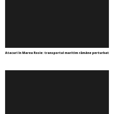
SAMEDAY a finalizat tranzacția de achiziție a Cargus
Mariana
Pătru
Atacuri în Marea Rosie: transportul maritim rămâne perturbat
Mariana
Pătru
WDP își consolidează prezența pe piața europeană și
investește în noi proiecte logistice din România
Mariana