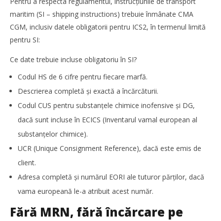
Pentru a respecta regulamentul, instrucțiunile de transport
Pătru
maritim (SI – shipping instructions) trebuie înmânate CMA
CGM, inclusiv datele obligatorii pentru ICS2, în termenul limită
pentru SI:
Ce date trebuie incluse obligatoriu în SI?
Codul HS de 6 cifre pentru fiecare marfă.
Descrierea completă și exactă a încărcăturii.
Codul CUS pentru substanțele chimice inofensive și DG,
dacă sunt incluse în ECICS (Inventarul vamal european al
substanțelor chimice).
UCR (Unique Consignment Reference), dacă este emis de
TransLogistica România 2026 reunește industria de
transport și logistică la București între 8-10 septembrie
client.
Mariana
Adresa completă și numărul EORI ale tuturor părților, dacă
Pătru
vama europeană le-a atribuit acest număr.
Fără MRN, fără încărcare pe