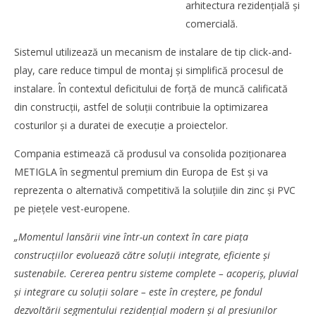
arhitectura rezidențială și
comercială.
Sistemul utilizează un mecanism de instalare de tip click-and-
play, care reduce timpul de montaj și simplifică procesul de
instalare. În contextul deficitului de forță de muncă calificată
WDP își consolidează prezența pe piața europeană și
investește în noi proiecte logistice din România
din construcții, astfel de soluții contribuie la optimizarea
Mariana
costurilor și a duratei de execuție a proiectelor.
Pătru
Compania estimează că produsul va consolida poziționarea
METIGLA în segmentul premium din Europa de Est și va
reprezenta o alternativă competitivă la soluțiile din zinc și PVC
pe piețele vest-europene.
„Momentul lansării vine într-un context în care piața
construcțiilor evoluează către soluții integrate, eficiente și
sustenabile. Cererea pentru sisteme complete – acoperiș, pluvial
și integrare cu soluții solare – este în creștere, pe fondul
dezvoltării segmentului rezidențial modern și al presiunilor