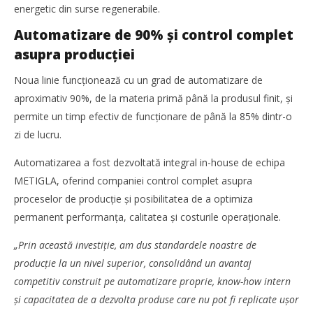
Mariana
energetic din surse regenerabile.
Pătru
Automatizare de 90% și control complet
asupra producției
Noua linie funcționează cu un grad de automatizare de
aproximativ 90%, de la materia primă până la produsul finit, și
permite un timp efectiv de funcționare de până la 85% dintr-o
zi de lucru.
Automatizarea a fost dezvoltată integral in-house de echipa
METIGLA, oferind companiei control complet asupra
proceselor de producție și posibilitatea de a optimiza
permanent performanța, calitatea și costurile operaționale.
Cushman & Wakefield Echinox: Cererea de spații
industriale și logistice din România a crescut cu 11% în
„Prin această investiție, am dus standardele noastre de
S1
producție la un nivel superior, consolidând un avantaj
Mariana
Pătru
competitiv construit pe automatizare proprie, know-how intern
și capacitatea de a dezvolta produse care nu pot fi replicate ușor