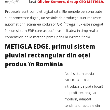
pe piață”,
a declarat
Olivier Somers, Group CEO METIGLA.
Procesele sunt complet digitalizate. Elementele personalizate
sunt proiectate digital, iar setările de producție sunt realizate
automat prin scanarea codurilor QR. Întregul flux este integrat
într-un sistem ERP care asigură trasabilitatea în timp real a
comenzilor, de la materia primă până la livrarea finală.
METIGLA EDGE, primul sistem
pluvial rectangular din oțel
SAMEDAY a finalizat tranzacția de achiziție a Cargus
produs în România
Mariana
Pătru
Noul sistem pluvial
METIGLA EDGE
introduce pe piața locală
un profil rectangular
modern, adaptat
tendințelor actuale din