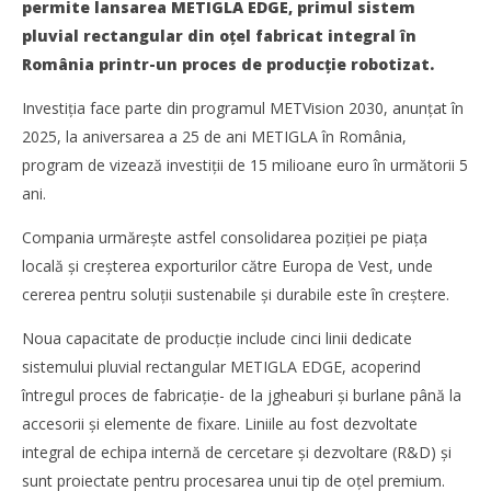
permite lansarea METIGLA EDGE, primul sistem
pluvial rectangular din oțel fabricat integral în
România printr-un proces de producție robotizat.
NOW VIEWING
Investiția face parte din programul METVision 2030, anunțat în
Primul sistem pluvial rectangular din oțel produs în
2025, la aniversarea a 25 de ani METIGLA în România,
România. METIGLA investește 6,2 milioane euro în linii
robotizate
program de vizează investiții de 15 milioane euro în următorii 5
Mariana
ani.
Pătru
Compania urmărește astfel consolidarea poziției pe piața
locală și creșterea exporturilor către Europa de Vest, unde
cererea pentru soluții sustenabile și durabile este în creștere.
Noua capacitate de producție include cinci linii dedicate
sistemului pluvial rectangular METIGLA EDGE, acoperind
întregul proces de fabricație- de la jgheaburi și burlane până la
accesorii și elemente de fixare. Liniile au fost dezvoltate
integral de echipa internă de cercetare și dezvoltare (R&D) și
sunt proiectate pentru procesarea unui tip de oțel premium.