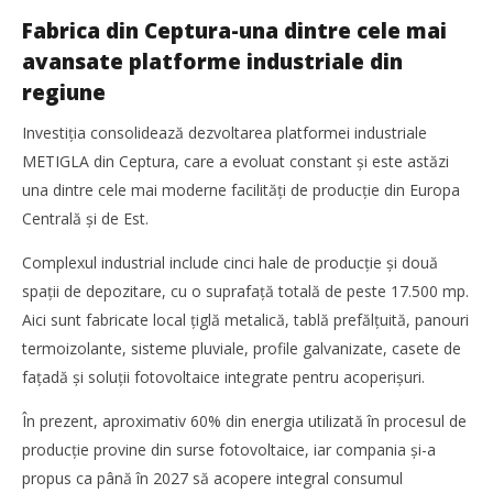
Fabrica din Ceptura-una dintre cele mai
TransLogistica România 2026 reunește industria de
avansate platforme industriale din
transport și logistică la București între 8-10 septembrie
Mariana
regiune
Pătru
Investiția consolidează dezvoltarea platformei industriale
METIGLA din Ceptura, care a evoluat constant și este astăzi
una dintre cele mai moderne facilități de producție din Europa
Centrală și de Est.
Complexul industrial include cinci hale de producție și două
spații de depozitare, cu o suprafață totală de peste 17.500 mp.
Aici sunt fabricate local țiglă metalică, tablă prefălțuită, panouri
termoizolante, sisteme pluviale, profile galvanizate, casete de
fațadă și soluții fotovoltaice integrate pentru acoperișuri.
În prezent, aproximativ 60% din energia utilizată în procesul de
Noua conexiune ferry Batumi–Constanța susține
producție provine din surse fotovoltaice, iar compania și-a
dezvoltarea transportului de marfă în regiunea Mării
Negre
propus ca până în 2027 să acopere integral consumul