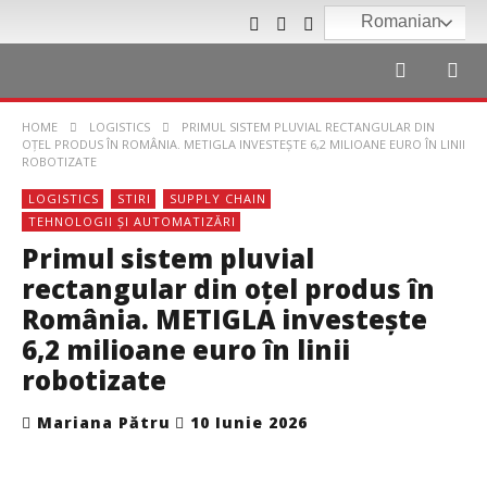
Romanian
HOME
LOGISTICS
PRIMUL SISTEM PLUVIAL RECTANGULAR DIN
OȚEL PRODUS ÎN ROMÂNIA. METIGLA INVESTEȘTE 6,2 MILIOANE EURO ÎN LINII
ROBOTIZATE
LOGISTICS
STIRI
SUPPLY CHAIN
TEHNOLOGII ȘI AUTOMATIZĂRI
Primul sistem pluvial
rectangular din oțel produs în
România. METIGLA investește
6,2 milioane euro în linii
robotizate
Mariana Pătru
10 Iunie 2026