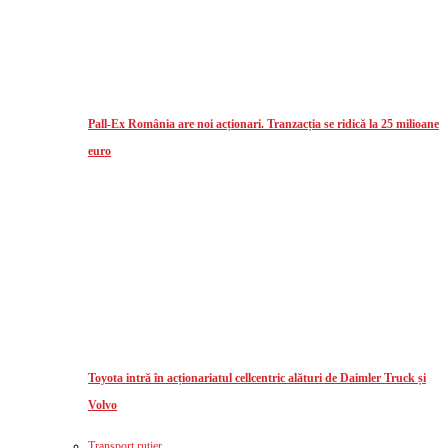
Pall-Ex România are noi acționari. Tranzacția se ridică la 25 milioane
euro
Toyota intră în acționariatul cellcentric alături de Daimler Truck și
Volvo
Transport rutier