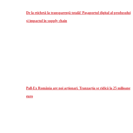
De la etichetă la transparență totală! Pașaportul digital al produsului
și impactul în supply chain
Pall-Ex România are noi acționari. Tranzacția se ridică la 25 milioane
euro