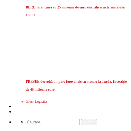
BERD finanțează cu 25 milioane de euro electrificarea terminalului
CSCT
PRESEE dezvoltă un parc fotovoltaic cu stocare la Turda. Investiție
de 40 milioane euro
Green Logistics
Studii de piata
CUM MA ABONEZ?