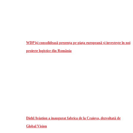
WDP își consolidează prezența pe piața europeană și investește în noi
proiecte logistice din România
Diehl Aviation a inaugurat fabrica de la Craiova, dezvoltată de
Global Vision