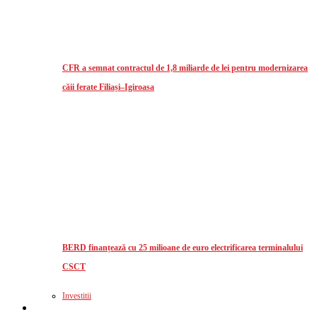
CFR a semnat contractul de 1,8 miliarde de lei pentru modernizarea
căii ferate Filiași–Igiroasa
BERD finanțează cu 25 milioane de euro electrificarea terminalului
CSCT
Investitii
Logistics