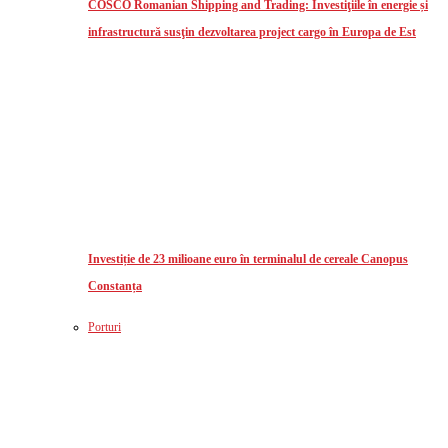
COSCO Romanian Shipping and Trading: Investiţiile în energie și
infrastructură susţin dezvoltarea project cargo în Europa de Est
Investiție de 23 milioane euro în terminalul de cereale Canopus
Constanța
Porturi