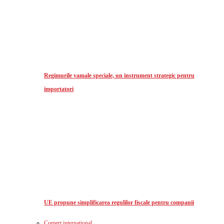
Regimurile vamale speciale, un instrument strategic pentru
importatori
UE propune simplificarea regulilor fiscale pentru companii
Comerț international