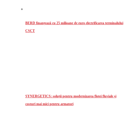
BERD finanțează cu 25 milioane de euro electrificarea terminalului
CSCT
SYNERGETICS: soluții pentru modernizarea flotei fluviale și
costuri mai mici pentru armatori