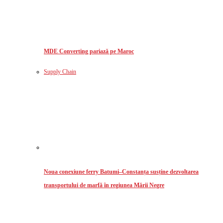
MDE Converting pariază pe Maroc
Supply Chain
Noua conexiune ferry Batumi–Constanța susține dezvoltarea
transportului de marfă în regiunea Mării Negre