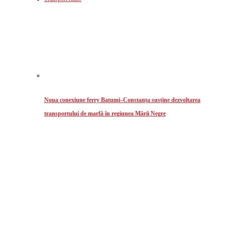
Noua conexiune ferry Batumi–Constanța susține dezvoltarea
transportului de marfă în regiunea Mării Negre