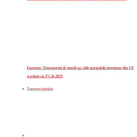
Eurostat: Transportul de marfă pe căile navigabile interioare din UE
a scăzut cu 3% în 2025
Transport maritim