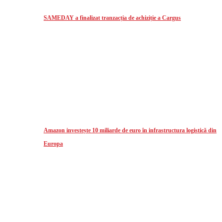
SAMEDAY a finalizat tranzacția de achiziție a Cargus
Amazon investește 10 miliarde de euro în infrastructura logistică din
Europa