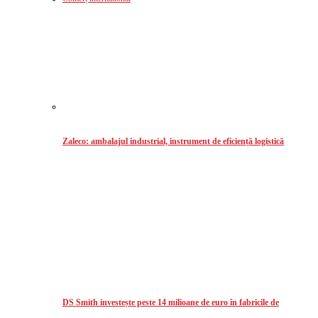
Zaleco: ambalajul industrial, instrument de eficiență logistică
DS Smith investește peste 14 milioane de euro în fabricile de