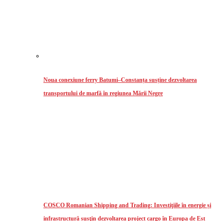
Noua conexiune ferry Batumi–Constanța susține dezvoltarea
transportului de marfă în regiunea Mării Negre
COSCO Romanian Shipping and Trading: Investiţiile în energie și
infrastructură susţin dezvoltarea project cargo în Europa de Est