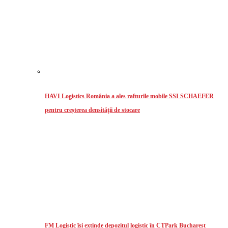
HAVI Logistics România a ales rafturile mobile SSI SCHAEFER
pentru creșterea densităţii de stocare
FM Logistic își extinde depozitul logistic în CTPark Bucharest