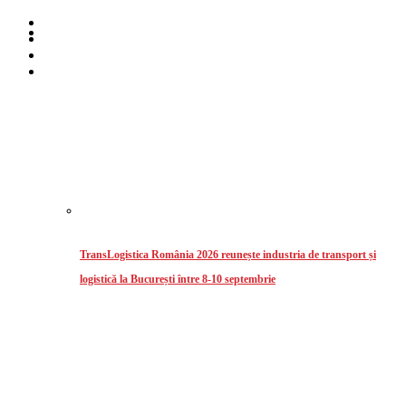
Home
Despre noi
Stiri
Intermodal
TransLogistica România 2026 reunește industria de transport și
logistică la București între 8-10 septembrie