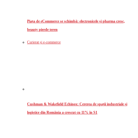
Piața de eCommerce se schimbă: electronicele și pharma cresc,
beauty pierde teren
Curierat și e-commerce
Cushman & Wakefield Echinox: Cererea de spații industriale și
logistice din România a crescut cu 11% în S1