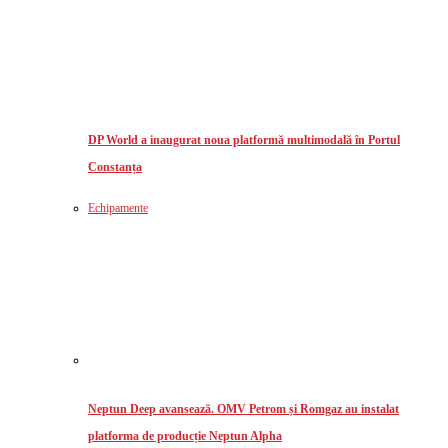
DP World a inaugurat noua platformă multimodală în Portul
Constanța
Echipamente
Neptun Deep avansează. OMV Petrom și Romgaz au instalat
platforma de producție Neptun Alpha