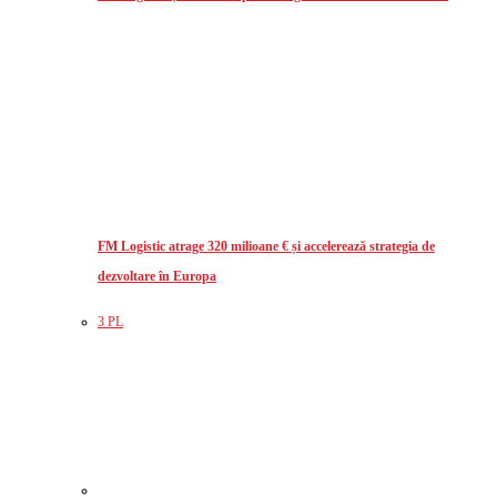
FM Logistic atrage 320 milioane € și accelerează strategia de
dezvoltare în Europa
3 PL