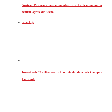
Austrian Post accelerează automatizarea: vehicule autonome la
centrul logistic din Viena
Tehnologii
Investiție de 23 milioane euro în terminalul de cereale Canopus
Constanța