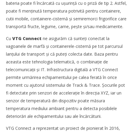
bateria poate fi încărcată cu ușurință cu o priză de tip 2. Astfel,
poate fi menținută temperatura potrivită pentru containere,
cutii mobile, containere-cisternă și semiremorci frigorifice care
transportă fructe, legume, carne, pește și/sau medicamente.
Cu
VTG Connect
ne asigurăm că sunteți conectat la
vagoanele de marfă și containerele-cisternă pe tot parcursul
lanțului de transport și că puteți colecta date. Baza pentru
aceasta este tehnologia telematică, o combinație de
telecomunicații și IT. Infrastructura digitală a VTG Connect
permite urmărirea echipamentului pe calea ferată în orice
moment cu ajutorul sistemului de Track & Trace. Șocurile pot
fi detectate prin senzori de accelerație în direcția XYZ, iar un
senzor de temperatură din dispozitiv poate măsura
temperatura mediului ambiant pentru a detecta posibilele
deteriorări ale echipamentului sau ale încărcăturii.
VTG Connect a reprezentat un proiect de pionierat în 2016,