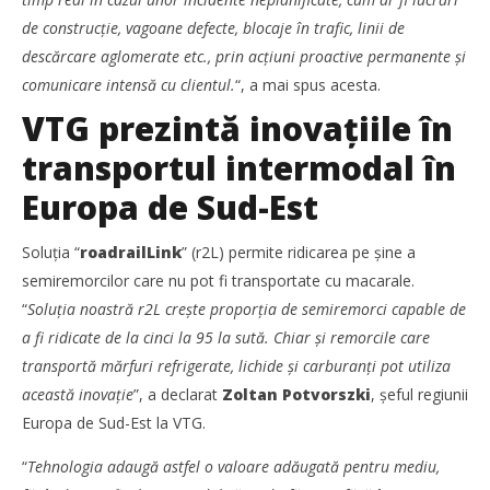
de construcție, vagoane defecte, blocaje în trafic, linii de
descărcare aglomerate etc., prin acțiuni proactive permanente și
comunicare intensă cu clientul.
“, a mai spus acesta.
VTG prezintă inovațiile în
transportul intermodal în
SAMEDAY a finalizat tranzacția de achiziție a Cargus
Europa de Sud-Est
Alexandru
Ionescu
Soluția “
roadrailLink
” (r2L) permite ridicarea pe șine a
semiremorcilor care nu pot fi transportate cu macarale.
“
Soluția noastră r2L crește proporția de semiremorci capable de
a fi ridicate de la cinci la 95 la sută. Chiar și remorcile care
transportă mărfuri refrigerate, lichide și carburanți pot utiliza
această inovație
”, a declarat
Zoltan Potvorszki
, șeful regiunii
Europa de Sud-Est la VTG.
“
Tehnologia adaugă astfel o valoare adăugată pentru mediu,