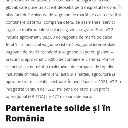
NOW VIEWING
global, care pune un accent deosebit pe transportul feroviar. În
plus față de închirierea de vagoane de marfă pe calea ferată și
VTG AG, soluţii inovatoare pentru transportul combinat
containere-cisternă, compania oferă, de asemenea, servicii
prezentate la TransLogistica România 2022
logistice multimodale și soluții digitale integrate. Flota VTG
Alexandru
Ionescu
include aproximativ 88.500 de vagoane de marfă pe calea
ferată – în principal vagoane cisternă, vagoane intermodale,
vagoane de marfă standard și vagoane cu pereți glisanți –
precum și aproximativ 5.000 de containere-cisternă. Printre
clienții săi se numără o multitudine de companii de top din
industriile chimică, petrolieră, auto și a hârtiei, agricultura și
aproape toate celelalte sectoare. În anul financiar 2021, VTG a
înregistrat venituri de 1,221 milioane de euro și un profit
operațional (EBITDA) de 472 milioane de euro.
Parteneriate solide şi în
România
TransLogistica România 2026 reunește industria de
transport și logistică la București între 8-10 septembrie