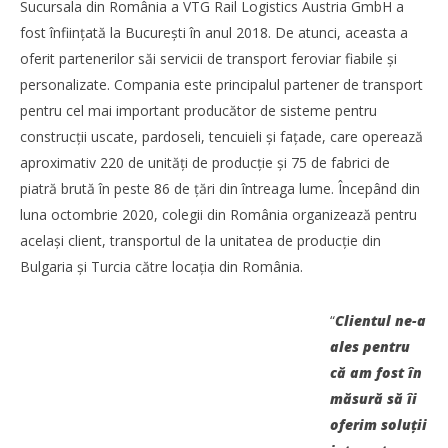
Sucursala din România a VTG Rail Logistics Austria GmbH a
Alexandru
Ionescu
fost înființată la București în anul 2018. De atunci, aceasta a
oferit partenerilor săi servicii de transport feroviar fiabile și
personalizate. Compania este principalul partener de transport
pentru cel mai important producător de sisteme pentru
construcții uscate, pardoseli, tencuieli și fațade, care operează
aproximativ 220 de unități de producţie și 75 de fabrici de
piatră brută în peste 86 de țări din întreaga lume. Începând din
luna octombrie 2020, colegii din România organizează pentru
același client, transportul de la unitatea de producție din
Bulgaria și Turcia către locația din România.
“
Clientul ne-a
Noua conexiune ferry Batumi–Constanța susține
dezvoltarea transportului de marfă în regiunea Mării
ales pentru
Negre
că am fost în
Alexandru
măsură să îi
Ionescu
oferim soluţii