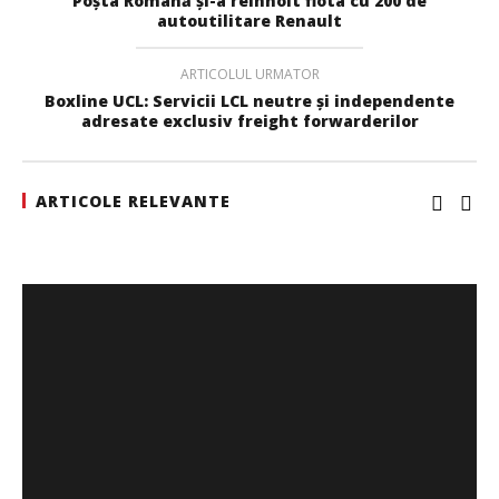
Poşta Română şi-a reînnoit flota cu 200 de
autoutilitare Renault
ARTICOLUL URMATOR
Boxline UCL: Servicii LCL neutre și independente
adresate exclusiv freight forwarderilor
ARTICOLE RELEVANTE