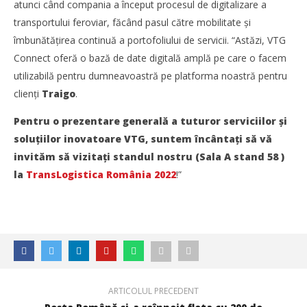
atunci când compania a început procesul de digitalizare a
transportului feroviar, făcând pasul către mobilitate şi
îmbunătăţirea continuă a portofoliului de servicii. “Astăzi, VTG
Connect oferă o bază de date digitală amplă pe care o facem
utilizabilă pentru dumneavoastră pe platforma noastră pentru
clienți
Traigo
.
Pentru o prezentare generală a tuturor serviciilor și
soluțiilor inovatoare VTG, suntem încântați să vă
invităm să vizitați standul nostru (Sala A stand 58 )
la
TransLogistica România 2022
!”
ARTICOLUL PRECEDENT