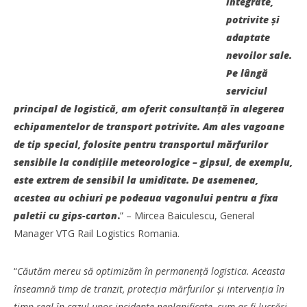
integrate,
potrivite şi
adaptate
nevoilor sale.
Pe lângă
serviciul
principal de logistică, am oferit consultanță în alegerea
echipamentelor de transport potrivite. Am ales vagoane
de tip special, folosite pentru transportul mărfurilor
sensibile la condițiile meteorologice – gipsul, de exemplu,
Cushman & Wakefield Echinox: Cererea de spații
este extrem de sensibil la umiditate. De asemenea,
industriale și logistice din România a crescut cu 11% în
S1
acestea au ochiuri pe podeaua vagonului pentru a fixa
Alexandru
paletii cu gips-carton
.
” – Mircea Baiculescu, General
Ionescu
Manager VTG Rail Logistics Romania.
“
Căutăm mereu să optimizăm în permanență logistica. Aceasta
înseamnă timp de tranzit, protecția mărfurilor și intervenția în
timp real în cazul unor incidente neplanificate, cum ar fi lucrări