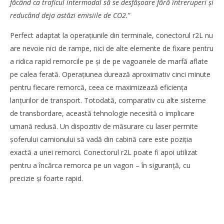
făcând ca traficul intermodal să se desfășoare fără întreruperi și
reducând deja astăzi emisiile de CO2.
”
WDP își consolidează prezența pe piața europeană și
Perfect adaptat la operațiunile din terminale, conectorul r2L nu
investește în noi proiecte logistice din România
are nevoie nici de rampe, nici de alte elemente de fixare pentru
Alexandru
a ridica rapid remorcile pe și de pe vagoanele de marfă aflate
Ionescu
pe calea ferată. Operațiunea durează aproximativ cinci minute
pentru fiecare remorcă, ceea ce maximizează eficiența
lanțurilor de transport. Totodată, comparativ cu alte sisteme
de transbordare, această tehnologie necesită o implicare
umană redusă. Un dispozitiv de măsurare cu laser permite
șoferului camionului să vadă din cabină care este poziția
exactă a unei remorci. Conectorul r2L poate fi apoi utilizat
pentru a încărca remorca pe un vagon – în siguranță, cu
precizie și foarte rapid.