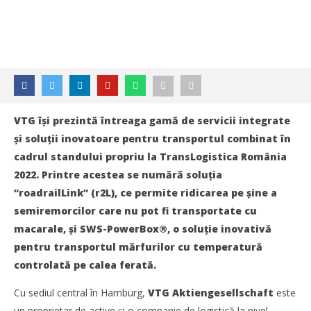
VTG își prezintă întreaga gamă de servicii integrate
și soluții inovatoare pentru transportul combinat în
cadrul standului propriu la TransLogistica România
2022. Printre acestea se numără soluția
“roadrailLink” (r2L), ce permite ridicarea pe șine a
semiremorcilor care nu pot fi transportate cu
macarale, şi SWS-PowerBox®, o soluţie inovativă
pentru transportul mărfurilor cu temperatură
controlată pe calea ferată.
Cu sediul central în Hamburg,
VTG Aktiengesellschaft
este
un proprietar de active și o companie de logistică la nivel