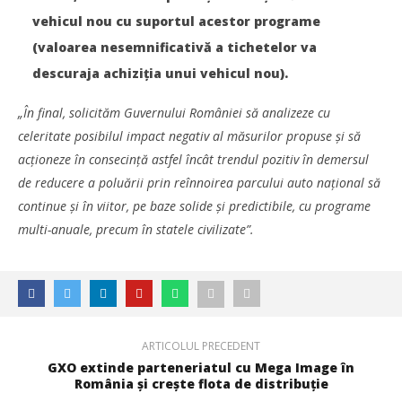
vehicul nou cu suportul acestor programe
(valoarea nesemnificativă a tichetelor va
descuraja achiziția unui vehicul nou).
WDP își consolidează prezența pe piața europeană și
„În final, solicităm Guvernului României să analizeze cu
investește în noi proiecte logistice din România
celeritate posibilul impact negativ al măsurilor propuse și să
Bianca
Florescu
acționeze în consecință astfel încât trendul pozitiv în demersul
de reducere a poluării prin reînnoirea parcului auto național să
continue și în viitor, pe baze solide și predictibile, cu programe
multi-anuale, precum în statele civilizate”.
ARTICOLUL PRECEDENT
GXO extinde parteneriatul cu Mega Image în
România și crește flota de distribuție