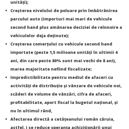
unități);
Creșterea nivelului de poluare prin îmbătrânirea
parcului auto (importuri mai mari de vehicule
second hand plus amânarea deciziei de reînnoire a
vehiculelor deja deținute);
Creșterea comerțului cu vehicule second hand
importate (peste 1,5 milioane unități în ultimii 4
ani, din care peste 80% sunt mai vechi de 8 ani),
SAMEDAY a finalizat tranzacția de achiziție a Cargus
marea majoritate nefiind fiscalizate;
Bianca
Florescu
Impredictibilitate pentru mediul de afaceri cu
activități de distribuție și vânzare de vehicule noi,
scăderi de volume de vânzări, cifra de afaceri,
profitabilitate, aport fiscal la bugetul național, și
nu în ultimul rând,
Afectarea directă a cetățeanului român căruia,
astfel, i se reduce speranța achiziționării unui