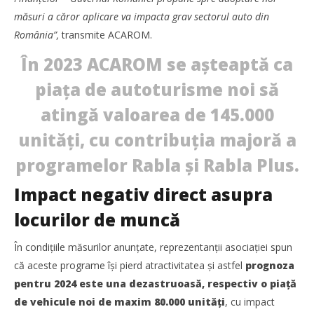
TransLogistica România 2026 reunește industria de
măsuri a căror aplicare va impacta grav sectorul auto din
transport și logistică la București între 8-10 septembrie
România”,
transmite ACAROM.
Bianca
Florescu
În 2023 ACAROM se așteaptă ca
piața de autoturisme noi să
atingă valoarea de 145.000
unități, cu contribuția majoră a
programelor Rabla și Rabla Plus.
Impact negativ direct asupra
locurilor de muncă
În condițiile măsurilor anunțate, reprezentanții asociației spun
Noua conexiune ferry Batumi–Constanța susține
că aceste programe își pierd atractivitatea și astfel
prognoza
dezvoltarea transportului de marfă în regiunea Mării
pentru 2024 este una dezastruoasă, respectiv o piață
Negre
de vehicule noi de maxim 80.000 unități
, cu impact
Bianca