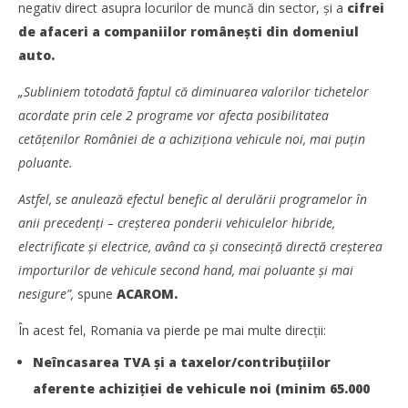
Florescu
negativ direct asupra locurilor de muncă din sector, și a
cifrei
de afaceri a companiilor românești din domeniul
auto.
„Subliniem totodată faptul că diminuarea valorilor tichetelor
acordate prin cele 2 programe vor afecta posibilitatea
cetățenilor României de a achiziționa vehicule noi, mai puțin
poluante.
Astfel, se anulează efectul benefic al derulării programelor în
anii precedenți – creșterea ponderii vehiculelor hibride,
electrificate și electrice, având ca și consecință directă creșterea
Cushman & Wakefield Echinox: Cererea de spații
importurilor de vehicule second hand, mai poluante și mai
industriale și logistice din România a crescut cu 11% în
nesigure”,
spune
ACAROM.
S1
Bianca
În acest fel, Romania va pierde pe mai multe direcții:
Florescu
Neîncasarea TVA și a taxelor/contribuțiilor
aferente achiziției de vehicule noi (minim 65.000