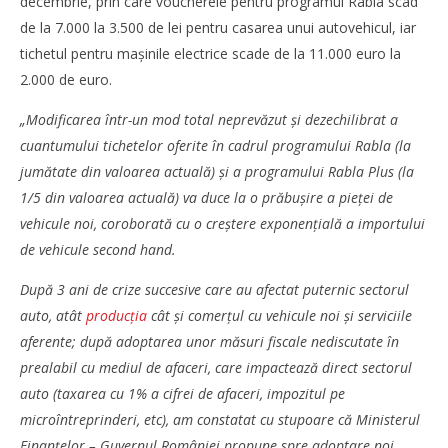
decembrie, prin care voucherele pentru programul Rabla scad
de la 7.000 la 3.500 de lei pentru casarea unui autovehicul, iar
NOW VIEWING
tichetul pentru maşinile electrice scade de la 11.000 euro la
2.000 de euro.
ACAROM: Modificarea tichetelor oferite în programul
Rabla și Rabla Plus va avea un impact grav asupra
„Modificarea într-un mod total neprevăzut și dezechilibrat a
industriei auto din România
cuantumului tichetelor oferite în cadrul programului Rabla (la
Bianca
Florescu
jumătate din valoarea actuală) și a programului Rabla Plus (la
1/5 din valoarea actuală) va duce la o prăbușire a pieței de
vehicule noi, coroborată cu o creștere exponențială a importului
de vehicule second hand.
După 3 ani de crize succesive care au afectat puternic sectorul
auto, atât
producția
cât și comerțul cu vehicule noi și serviciile
aferente; după adoptarea unor măsuri fiscale nediscutate în
prealabil cu mediul de afaceri, care impactează direct sectorul
auto (taxarea cu 1% a cifrei de afaceri, impozitul pe
microîntreprinderi, etc), am constatat cu stupoare că Ministerul
Finanțelor – Guvernul României propune spre adoptare noi