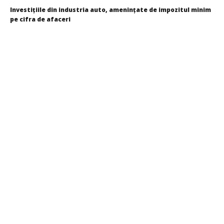
Investiţiile din industria auto, ameninţate de impozitul minim
pe cifra de afaceri
Cristina
Ghimpu