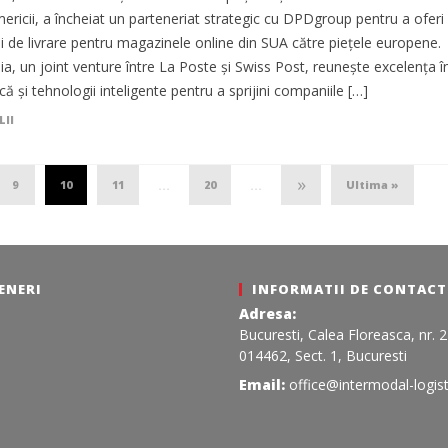
ericii, a încheiat un parteneriat strategic cu DPDgroup pentru a oferi
ii de livrare pentru magazinele online din SUA către piețele europene.
a, un joint venture între La Poste și Swiss Post, reunește excelența î
ică și tehnologii inteligente pentru a sprijini companiile […]
LII
»
9
10
11
20
Ultima »
...
...
ENERI
INFORMATII DE CONTACT
Adresa:
Bucuresti, Calea Floreasca, nr. 
014462, Sect. 1, Bucuresti
Email:
office@intermodal-logist