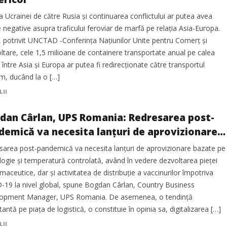
a Ucrainei de către Rusia și continuarea conflictului ar putea avea
 negative asupra traficului feroviar de marfă pe relația Asia-Europa.
, potrivit UNCTAD -Conferința Națiunilor Unite pentru Comerț și
ltare, cele 1,5 milioane de containere transportate anual pe calea
 între Asia și Europa ar putea fi redirecționate către transportul
im, ducând la o […]
LII
dan Cârlan, UPS Romania: Redresarea post-
demică va necesita lanțuri de aprovizionare
ate pe tehnologie și temperatură controlată
sarea post-pandemică va necesita lanțuri de aprovizionare bazate pe
ogie și temperatură controlată, având în vedere dezvoltarea pieței
maceutice, dar și activitatea de distribuție a vaccinurilor împotriva
-19 la nivel global, spune Bogdan Cârlan, Country Business
opment Manager, UPS Romania. De asemenea, o tendință
antă pe piața de logistică, o constituie în opinia sa, digitalizarea […]
LII