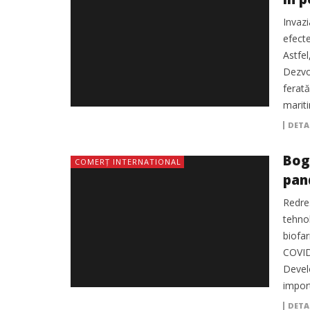
Invazi
efecte
Astfel
Dezvo
ferată
marit
DETA
Bog
COMERȚ INTERNATIONAL
pan
baz
Redre
tehnol
biofar
COVID
Devel
import
DETA