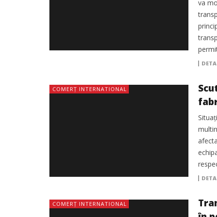
va mo
trans
princi
transp
permi
DETA
Scu
COMERȚ INTERNATIONAL
fabr
Situaţ
multin
afecta
echipa
respec
DETA
Tra
COMERȚ INTERNATIONAL
în p