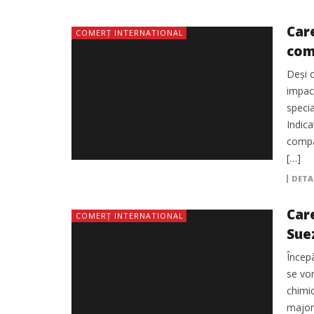
Car
COMERȚ INTERNATIONAL
com
Deși c
impact
specia
Indica
compar
[…]
DETA
Car
COMERȚ INTERNATIONAL
Sue
Începâ
se vo
chimic
majora