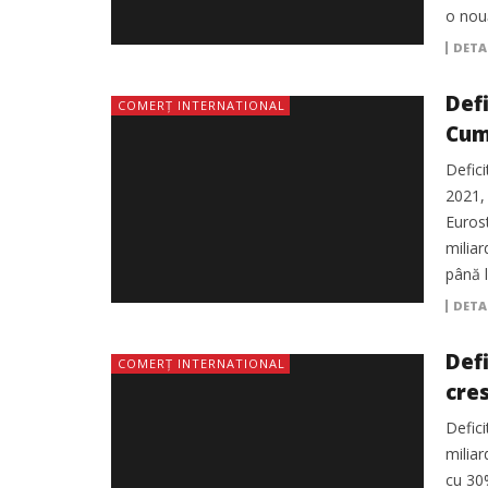
o nouă
DETA
Defi
COMERȚ INTERNATIONAL
Cum
Defici
2021, 
Euros
miliar
până l
DETA
Def
COMERȚ INTERNATIONAL
cre
Defici
miliar
cu 30