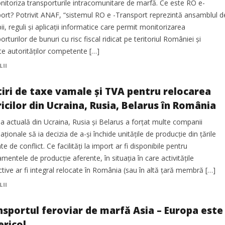
nitoriza transporturile intracomunitare de marfă. Ce este RO e-
port? Potrivit ANAF, “sistemul RO e -Transport reprezintă ansamblul d
pii, reguli şi aplicaţii informatice care permit monitorizarea
orturilor de bunuri cu risc fiscal ridicat pe teritoriul României și
te autorităţilor competente […]
LII
tiri de taxe vamale şi TVA pentru relocarea
icilor din Ucraina, Rusia, Belarus în România
ia actuală din Ucraina, Rusia şi Belarus a forţat multe companii
aţionale să ia decizia de a-şi închide unitățile de producţie din ţările
te de conflict. Ce facilităţi la import ar fi disponibile pentru
mentele de producţie aferente, în situaţia în care activităţile
tive ar fi integral relocate în România (sau în altă ţară membră […]
LII
nsportul feroviar de marfă Asia – Europa este
ericol