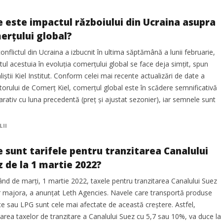
e este impactul războiului din Ucraina asupra
erțului global?
onflictul din Ucraina a izbucnit în ultima săptămână a lunii februarie,
ul acestuia în evoluția comerțului global se face deja simțit, spun
liștii Kiel Institut. Conform celei mai recente actualizări de date a
torului de Comerț Kiel, comerțul global este în scădere semnificativă
ativ cu luna precedentă (preț și ajustat sezonier), iar semnele sunt
LII
e sunt tarifele pentru tranzitarea Canalului
z de la 1 martie 2022?
nd de marți, 1 martie 2022, taxele pentru tranzitarea Canalului Suez
r majora, a anunțat Leth Agencies. Navele care transportă produse
e sau LPG sunt cele mai afectate de această creștere. Astfel,
rea taxelor de tranzitare a Canalului Suez cu 5,7 sau 10%, va duce la