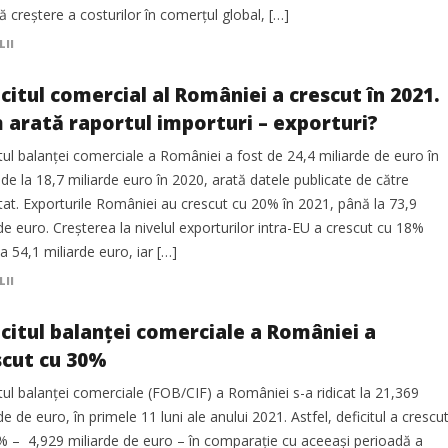
 creștere a costurilor în comerțul global, […]
LII
citul comercial al României a crescut în 2021.
 arată raportul importuri – exporturi?
tul balanței comerciale a României a fost de 24,4 miliarde de euro în
de la 18,7 miliarde euro în 2020, arată datele publicate de către
tat. Exporturile României au crescut cu 20% în 2021, până la 73,9
de euro. Creșterea la nivelul exporturilor intra-EU a crescut cu 18%
a 54,1 miliarde euro, iar […]
LII
icitul balanţei comerciale a României a
scut cu 30%
tul balanţei comerciale (FOB/CIF) a României s-a ridicat la 21,369
de de euro, în primele 11 luni ale anului 2021. Astfel, deficitul a crescu
% – 4,929 miliarde de euro – în comparație cu aceeași perioadă a