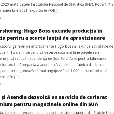
 2020 arată datele Institutului Naţional de Statistică (INS). Potrivit INS
na noiembrie 2021, exporturile FOB […]
LII
rshoring: Hugo Boss extinde producția în
cia pentru a scurta lanțul de aprovizionare
cătorul german de îmbrăcăminte Hugo Boss își extinde activitățile de
ție în Turcia, încercând să deservească mai bine piețele sale
ene și să reducă dependența de Sud-Estul Asiei pentru fabricarea
lelor textile. Compania a anunțat că va extinde fabrica din Izmir,
, unde intenționează să mai angajeze încă 1.000 de lucrători și să
ească în […]
LII
 și Asendia dezvoltă un serviciu de curierat
mium pentru magazinele online din SUA
a, furnizor internațional de servicii poștale și curierat din Statele Unit