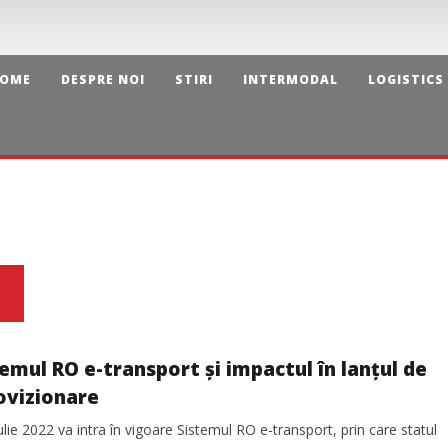
OME
DESPRE NOI
STIRI
INTERMODAL
LOGISTICS
emul RO e-transport și impactul în lanţul de
ovizionare
ulie 2022 va intra în vigoare Sistemul RO e-transport, prin care statul