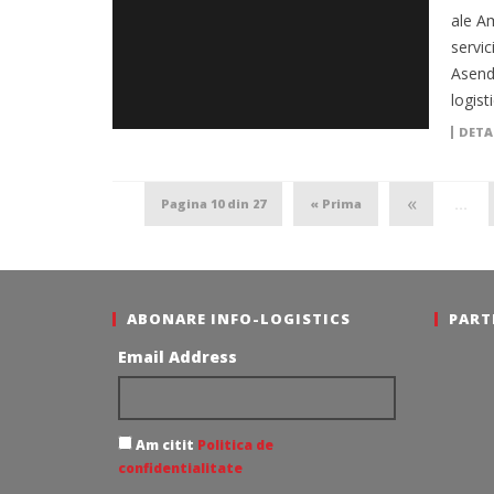
ale Am
servic
Asendi
logist
DETA
«
Pagina 10 din 27
« Prima
...
ABONARE INFO-LOGISTICS
PART
Email Address
Am citit
Politica de
confidentialitate