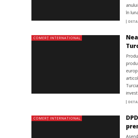
anului
în lu
DETA
Nea
COMERȚ INTERNATIONAL
Tur
Produ
produc
europ
artico
Turcia
invest
DETA
DPD
COMERȚ INTERNATIONAL
pre
Asendi