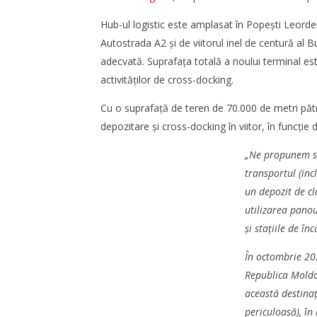
Hub-ul logistic este amplasat în Popești Leorde
Autostrada A2 și de viitorul inel de centură al Bu
adecvată. Suprafața totală a noului terminal est
activităților de cross-docking.
Cu o suprafață de teren de 70.000 de metri păt
depozitare și cross-docking în viitor, în funcție de
„Ne propunem să 
transportul (incl
un depozit de cl
utilizarea panou
și stațiile de î
În octombrie 202
Republica Moldov
această destina
periculoasă), în