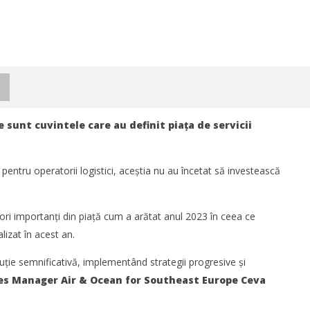
 sunt cuvintele care au definit piața de servicii
pentru operatorii logistici, aceștia nu au încetat să investească
ori importanți din piață cum a arătat anul 2023 în ceea ce
lizat în acest an.
ție semnificativă, implementând strategii progresive și
es Manager Air & Ocean for Southeast Europe Ceva
istica România 2026
Noua conexiune ferry Batumi–
industria de transport și
Constanța susține dezvoltarea
 la București între 8-10
transportului de marfă în