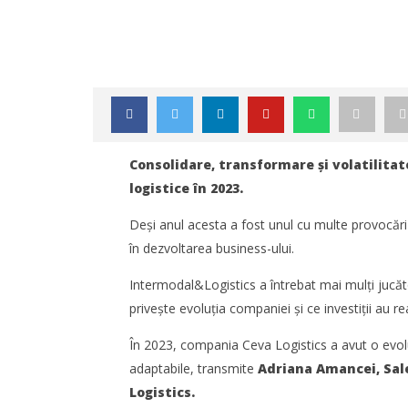
Consolidare, transformare și volatilitate
logistice în 2023.
Deși anul acesta a fost unul cu multe provocări 
în dezvoltarea business-ului.
Intermodal&Logistics a întrebat mai mulți jucăt
privește evoluția companiei și ce investiții au rea
NOW VIEWING
În 2023, compania Ceva Logistics a avut o evolu
adaptabile, transmite
Adriana Amancei, Sal
Piața de servicii logistice în 2023
TransLog
definită de consolidare,
reunește 
Logistics.
transformare și volatilitate
logistică