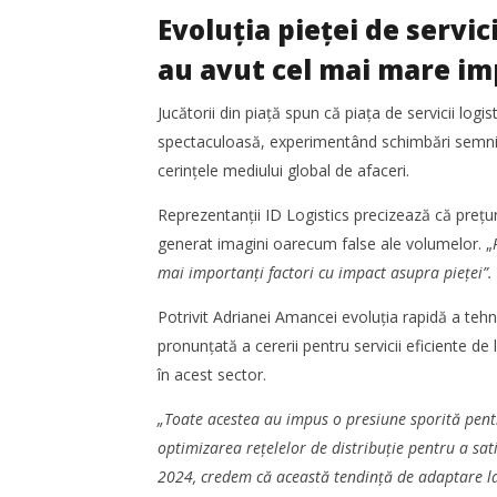
Evoluția pieței de servici
au avut cel mai mare im
Jucătorii din piață spun că piața de servicii logi
spectaculoasă, experimentând schimbări semnifi
cerințele mediului global de afaceri.
Reprezentanții ID Logistics precizează că prețuri
generat imagini oarecum false ale volumelor. „
mai importanți factori cu impact asupra pieței”.
Potrivit Adrianei Amancei evoluția rapidă a tehno
pronunțată a cererii pentru servicii eficiente de
în acest sector.
„Toate acestea au impus o presiune sporită pentr
optimizarea rețelelor de distribuție pentru a sati
2024, credem că această tendință de adaptare la 