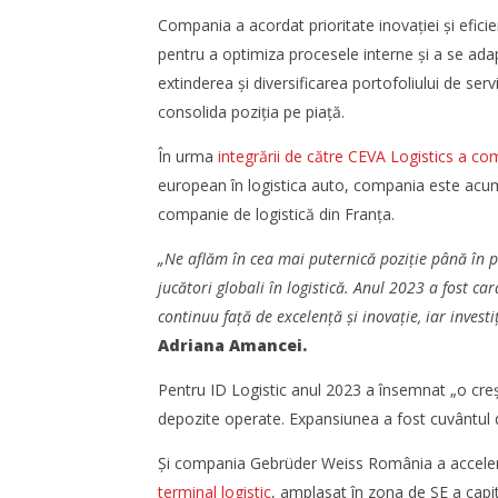
septemb
Compania a acordat prioritate inovației și eficien
Bianca
Florescu
Bianca
pentru a optimiza procesele interne și a se ada
Florescu
extinderea și diversificarea portofoliului de serv
consolida poziția pe piață.
În urma
integrării de către CEVA Logistics a c
european în logistica auto, compania este acum
companie de logistică din Franța.
„Ne aflăm în cea mai puternică poziție până în p
Cushman & Wakefield Echinox:
SAMEDAY 
jucători globali în logistică. Anul 2023 a fost ca
Cererea de spații industriale și
achiziție
continuu față de excelență și inovație, iar investi
logistice din România a crescut cu
Bianca
11% în S1
Adriana Amancei.
Florescu
Bianca
Pentru ID Logistic anul 2023 a însemnat „o creș
Florescu
depozite operate. Expansiunea a fost cuvântul d
Și compania Gebrüder Weiss România a accelera
terminal logistic
, amplasat în zona de SE a capit