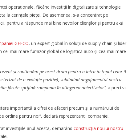
rie
regiunea Mării Negre
ței operaționale, făcând investiții în digitalizare și tehnologie
Bianca
pta la cerințele pieței. De asemenea, s-a concentrat pe
Florescu
icii, pentru a răspunde mai bine nevoilor clienților și pentru a-și
ompaniei GEFCO
, un expert global în soluții de supply chain și lider
 cel mai mare furnizor global de logistică auto și cea mai mare
rezent și continuăm pe acest drum pentru a intra în topul celor 5
a finalizat tranzacția de
WDP își consolidează prezența pe
racterizat de o evoluție pozitivă, subliniind angajamentul nostru
 a Cargus
piața europeană și investește în
țiile făcute sprijină compania în atingerea obiectivelor”,
a precizat
noi proiecte logistice din România
Bianca
Florescu
tere importantă a cifrei de afaceri precum și a numărului de
e ordine pentru noi”, declară reprezentanții companiei.
t investițiile anul acesta, demarând
construcția noului nostru
alei.