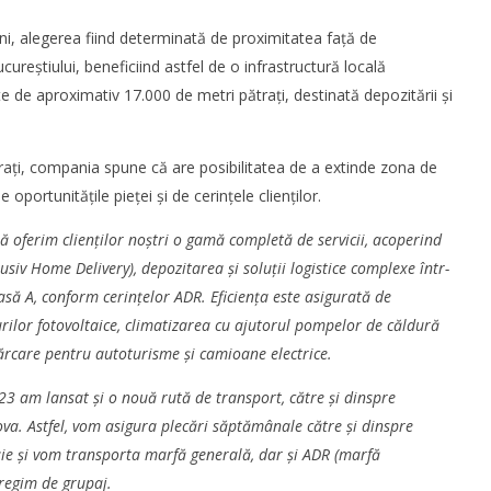
ni, alegerea fiind determinată de proximitatea față de
cureștiului, beneficiind astfel de o infrastructură locală
e de aproximativ 17.000 de metri pătrați, destinată depozitării și
rați, compania spune că are posibilitatea de a extinde zona de
 oportunitățile pieței și de cerințele clienților.
oferim clienților noștri o gamă completă de servicii, acoperind
usiv Home Delivery), depozitarea și soluții logistice complexe într-
asă A, conform cerințelor ADR. Eficiența este asigurată de
rilor fotovoltaice, climatizarea cu ajutorul pompelor de căldură
ncărcare pentru autoturisme și camioane electrice.
3 am lansat și o nouă rută de transport, către și dinspre
a. Astfel, vom asigura plecări săptămânale către și dinspre
ție și vom transporta marfă generală, dar și ADR (marfă
 regim de grupaj.