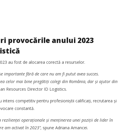
ri provocările anului 2023
istică
2023 au fost de alocarea corectă a resurselor.
se importante fără de care nu am fi putut avea succes.
ea celor mai bine pregătiți colegi din România, dar și ajutor din
an Resources Director ID Logistics.
 intens competitiv pentru profesioniștii calificați, recrutarea și
rovocare constantă.
rezilienței operaționale și menținerea unei poziții de lider în
re am activat în 2023”,
spune Adriana Amancei.