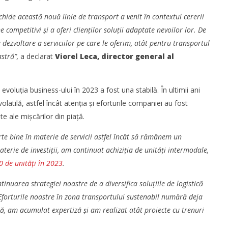
chide această nouă linie de transport a venit în contextul cererii
competitivi și a oferi clienților soluții adaptate nevoilor lor. De
ezvoltare a serviciilor pe care le oferim, atât pentru transportul
stră”,
a declarat
Viorel Leca, director general al
luția business-ului în 2023 a fost una stabilă. În ultimii ani
olatilă, astfel încât atenția și eforturile companiei au fost
e ale mișcărilor din piață.
te bine în materie de servicii astfel încât să rămânem un
aterie de investiții, am continuat achiziția de unități intermodale,
0 de unități în 2023
.
ntinuarea strategiei noastre de a diversifica soluțiile de logistică
. Eforturile noastre în zona transportului sustenabil numără deja
tă, am acumulat expertiză și am realizat atât proiecte cu trenuri