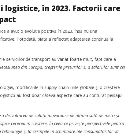
i logistice, în 2023. Factorii care
pact
stice a avut o evoluție pozitivă în 2023, însă nu una
cative. Totodată, piața a reflectat adaptarea continuă la
le serviciilor de transport au variat foarte mult, fapt care a
Recesiunea din Europa, creșterile prețurilor și a salariilor sunt cei
logiei, modificările în supply-chain-urile globale și o creștere
 logistică au fost doar câteva aspecte care au conturat peisajul
u dezvoltarea de soluții inovatoare pe ultima sută de metri și
sface cererea în creștere. În ceea ce privește perspectivele pentru
tehnologie și la cerințele în schimbare ale consumatorilor va