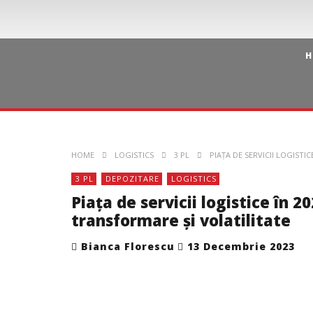
H
HOME
LOGISTICS
3 PL
PIAȚA DE SERVICII LOGISTI
3 PL
DEPOZITARE
LOGISTICS
Piața de servicii logistice în 2
transformare și volatilitate
Bianca Florescu
13 Decembrie 2023