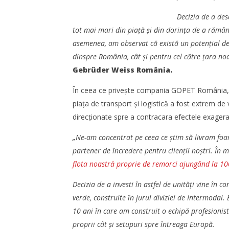
Decizia de a des
tot mai mari din piață și din dorința de a rămâne 
asemenea, am observat că există un potențial de d
dinspre România, cât și pentru cel către țara noa
Gebrüder Weiss România.
În ceea ce privește compania GOPET România, evo
piața de transport și logistică a fost extrem de v
direcționate spre a contracara efectele exagerat
„Ne-am concentrat pe ceea ce știm să livram foar
partener de încredere pentru clienții noștri. În m
flota noastră proprie de remorci ajungând la 10
Decizia de a investi în astfel de unități vine în co
verde, construite în jurul diviziei de Intermodal
10 ani în care am construit o echipă profesionis
proprii cât și setupuri spre întreaga Europă.