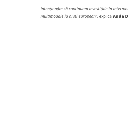
Intenționăm să continuam investițiile în intermod
multimodale la nivel european”,
explică
Anda D