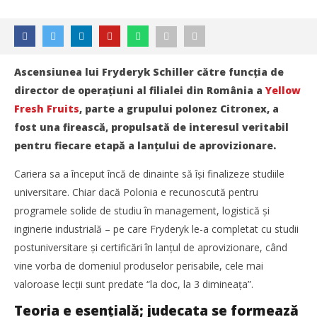
Ascensiunea lui Fryderyk Schiller către funcţia de
director de operaţiuni al filialei din România a
Yellow
Fresh Fruits
, parte a grupului polonez Citronex, a
fost una firească, propulsată de interesul veritabil
pentru fiecare etapă a lanţului de aprovizionare.
Cariera sa a început încă de dinainte să își finalizeze studiile
universitare. Chiar dacă Polonia e recunoscută pentru
programele solide de studiu în management, logistică și
inginerie industrială – pe care Fryderyk le-a completat cu studii
postuniversitare și certificări în lanţul de aprovizionare, când
vine vorba de domeniul produselor perisabile, cele mai
NOW VIEWING
valoroase lecţii sunt predate “la doc, la 3 dimineaţa”.
Teoria e esenţială; judecata se formează
#ProfildeManager: Fryderyk Schiller, COO Yellow Fresh