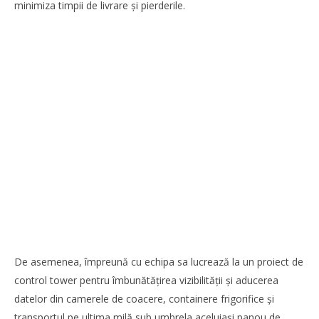
minimiza timpii de livrare și pierderile.
De asemenea, împreună cu echipa sa lucrează la un proiect de
control tower pentru îmbunătăţirea vizibilităţii și aducerea
datelor din camerele de coacere, containere frigorifice și
transportul pe ultima milă sub umbrela aceluiași panou de