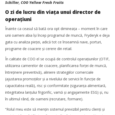
Schiller, COO Yellow Fresh Fruits
O zi de lucru din viaţa unui director de
operaţiuni
WDP își consolidează prezența pe piața europeană și
investește în noi proiecte logistice din România
Înainte ca ceasul să bată ora opt dimineaţa – moment în care
Cristina
unii oameni abia îşi încep programul de muncă, Fryderyk e deja
Ghimpu
gata cu analiza pieţei, adică tot ce înseamnă nave, porturi,
programe de coacere şi cerere din retail.
În calitate de COO el se ocupă de controlul operaţiunilor (OTIF,
utilizarea camerelor de coacere, planificarea forţei de muncă,
întreţinere preventivă), aliniere strategiilor comerciale
(ajustarea promoţiilor și a nivelului de servicii în funcţie de
capacitatea reală), risc și conformitate (siguranţa alimentară,
integritatea lanţului frigorific, vamă și angajamente ESG) şi, nu
în ultimul rând, de oameni (recrutare, formare).
“Rolul meu este să menţin sistemul previzibil pentru clienţi și
DP World lansează un nou coridor intermodal pentru