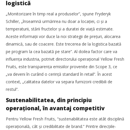
logistică
„Monitorizare în timp real a produselor”, spune Fryderyk
Schiller, „înseamnă urmărirea nu doar a locaţiei, ci și a
temperaturii, stării fructelor și a duratei de viaţă estimate.
Aceste informaţii vor duce la noi strategii de preţuri, alocarea
dinamică, sau de coacere. Este trecerea de la logistica bazată
pe program la cea bazată pe stare”. Al doilea factor care va
influenţa industria, potrivit directorului operaţional Yellow Fresh
Fruits, este transparenţa emisiilor provenite din Scope 3, ce
„va deveni în curând o cerinţă standard în retail”. În acest
context, „calitatea datelor va separa furnizorii credibili de
restul”.
Sustenabilitatea, din principiu
operaţional, în avantaj competitiv
Pentru Yellow Fresh Fruits, “sustenabilitatea este atât disciplină
operaţională, cât și credibilitate de brand.” Printre direcţiile-