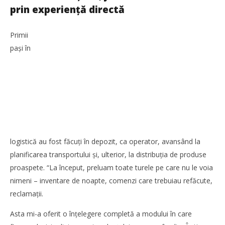
Fruits
prin experienţă directă
Cristina
Ghimpu
Primii
pași în
logistică au fost făcuţi în depozit, ca operator, avansând la
planificarea transportului şi, ulterior, la distribuţia de produse
proaspete. “La început, preluam toate turele pe care nu le voia
Noua conexiune ferry Batumi–Constanța susține
nimeni – inventare de noapte, comenzi care trebuiau refăcute,
dezvoltarea transportului de marfă în regiunea Mării
Negre
reclamaţii.
Cristina
Ghimpu
Asta mi-a oferit o înţelegere completă a modului în care