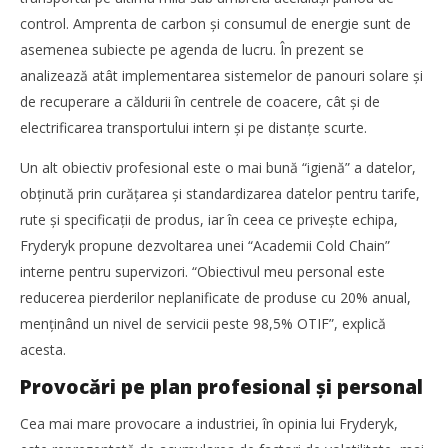
control. Amprenta de carbon şi consumul de energie sunt de
asemenea subiecte pe agenda de lucru. În prezent se
analizează atât implementarea sistemelor de panouri solare şi
de recuperare a căldurii în centrele de coacere, cât şi de
electrificarea transportului intern şi pe distanţe scurte.
Un alt obiectiv profesional este o mai bună “igienă” a datelor,
obţinută prin curăţarea şi standardizarea datelor pentru tarife,
rute şi specificaţii de produs, iar în ceea ce priveşte echipa,
Fryderyk propune dezvoltarea unei “Academii Cold Chain”
interne pentru supervizori. “Obiectivul meu personal este
reducerea pierderilor neplanificate de produse cu 20% anual,
menţinând un nivel de servicii peste 98,5% OTIF”, explică
acesta.
Provocări pe plan profesional şi personal
Cea mai mare provocare a industriei, în opinia lui Fryderyk,