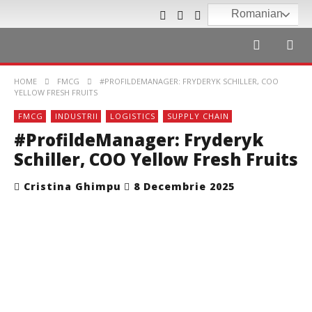
Romanian
HOME
FMCG
#PROFILDEMANAGER: FRYDERYK SCHILLER, COO
YELLOW FRESH FRUITS
FMCG
INDUSTRII
LOGISTICS
SUPPLY CHAIN
#ProfildeManager: Fryderyk
Schiller, COO Yellow Fresh Fruits
Cristina Ghimpu
8 Decembrie 2025