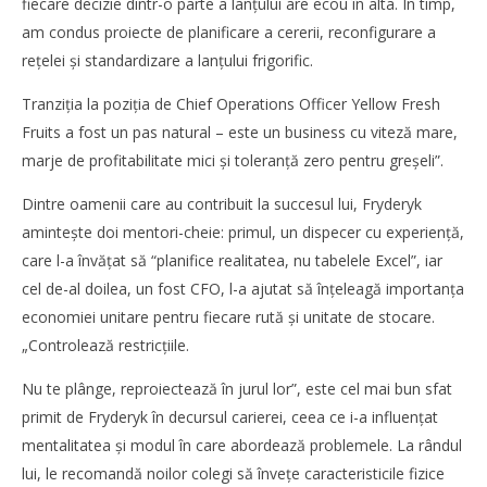
fiecare decizie dintr-o parte a lanţului are ecou în alta. În timp,
am condus proiecte de planificare a cererii, reconfigurare a
reţelei și standardizare a lanţului frigorific.
Tranziţia la poziţia de Chief Operations Officer Yellow Fresh
Fruits a fost un pas natural – este un business cu viteză mare,
marje de profitabilitate mici și toleranţă zero pentru greșeli”.
Dintre oamenii care au contribuit la succesul lui, Fryderyk
aminteşte doi mentori-cheie: primul, un dispecer cu experienţă,
care l-a învăţat să “planifice realitatea, nu tabelele Excel”, iar
cel de-al doilea, un fost CFO, l-a ajutat să înţeleagă importanţa
Cushman & Wakefield Echinox: Cererea de spații
industriale și logistice din România a crescut cu 11% în
economiei unitare pentru fiecare rută şi unitate de stocare.
S1
„Controlează restricţiile.
Cristina
Ghimpu
Nu te plânge, reproiectează în jurul lor”, este cel mai bun sfat
primit de Fryderyk în decursul carierei, ceea ce i-a influenţat
mentalitatea și modul în care abordează problemele. La rândul
lui, le recomandă noilor colegi să înveţe caracteristicile fizice