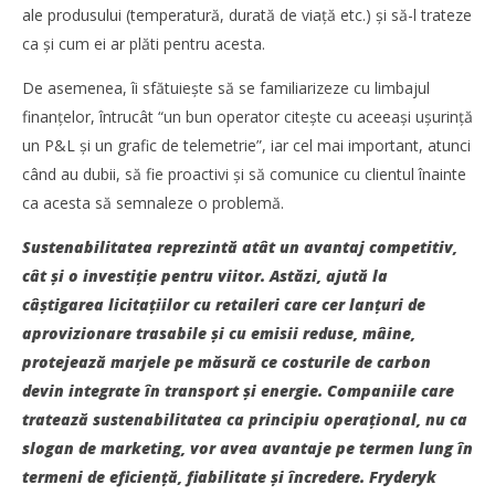
ale produsului (temperatură, durată de viaţă etc.) şi să-l trateze
ca şi cum ei ar plăti pentru acesta.
De asemenea, îi sfătuieşte să se familiarizeze cu limbajul
finanţelor, întrucât “un bun operator citește cu aceeași ușurinţă
un P&L și un grafic de telemetrie”, iar cel mai important, atunci
când au dubii, să fie proactivi și să comunice cu clientul înainte
ca acesta să semnaleze o problemă.
SAMEDAY a finalizat tranzacția de achiziție a Cargus
Cristina
Sustenabilitatea reprezintă atât un avantaj competitiv,
Ghimpu
cât și o investiţie pentru viitor. Astăzi, ajută la
câștigarea licitaţiilor cu retaileri care cer lanţuri de
aprovizionare trasabile și cu emisii reduse, mâine,
protejează marjele pe măsură ce costurile de carbon
devin integrate în transport și energie. Companiile care
tratează sustenabilitatea ca principiu operaţional, nu ca
slogan de marketing, vor avea avantaje pe termen lung în
termeni de eficienţă, fiabilitate și încredere. Fryderyk