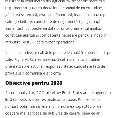
rezistent la volatilitatea din agricultură, transport maritim și
transportul vehiculelor finite între Vestul și Sud-Estul
reglementări.” Luarea deciziilor în condiţii de incertitudine,
Europei
Cristina
gândirea sistemică, disciplina financiară, leadership bazat pe
Ghimpu
calm și claritate, cunoștinţe de reglementări și siguranţă
alimentară, cunoaşterea datelor și raţionamentul analitic
constituie abilităţi și competenţe necesare pentru a îndeplini
atribuţiile postului de director operaţional.
În ceea ce priveşte calităţile pe care le caută în membrii echipei
sale, Fryderyk Schiller apreciază cel mai mult o atitudine
orientată spre acţiune, responsabilitate, curiozitate faţă de
produs și o comunicare eficientă.
Obiective pentru 2026
Pentru anul viitor, COO-ul Yellow Fresh Fruits are pe agendă o
listă de obiective profesionale ambiţioase. Printre ele, se
numără optimizarea reţelei prin mutarea capacităţilor de
coacere mai aproape de hub-urile de cerere, ceea ce ar