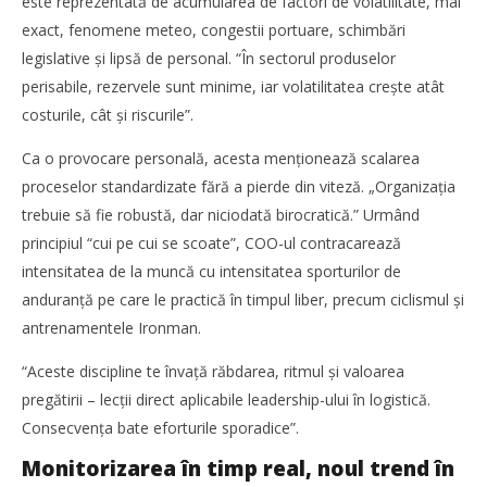
este reprezentată de acumularea de factori de volatilitate, mai
exact, fenomene meteo, congestii portuare, schimbări
legislative și lipsă de personal. “În sectorul produselor
perisabile, rezervele sunt minime, iar volatilitatea crește atât
costurile, cât și riscurile”.
Ca o provocare personală, acesta menţionează scalarea
proceselor standardizate fără a pierde din viteză. „Organizaţia
trebuie să fie robustă, dar niciodată birocratică.” Urmând
principiul “cui pe cui se scoate”, COO-ul contracarează
intensitatea de la muncă cu intensitatea sporturilor de
anduranţă pe care le practică în timpul liber, precum ciclismul şi
antrenamentele Ironman.
“Aceste discipline te învaţă răbdarea, ritmul și valoarea
pregătirii – lecţii direct aplicabile leadership-ului în logistică.
Consecvenţa bate eforturile sporadice”.
Monitorizarea în timp real, noul trend în