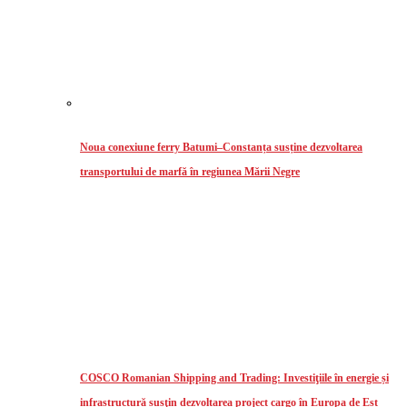
Noua conexiune ferry Batumi–Constanța susține dezvoltarea
transportului de marfă în regiunea Mării Negre
COSCO Romanian Shipping and Trading: Investiţiile în energie și
infrastructură susţin dezvoltarea project cargo în Europa de Est