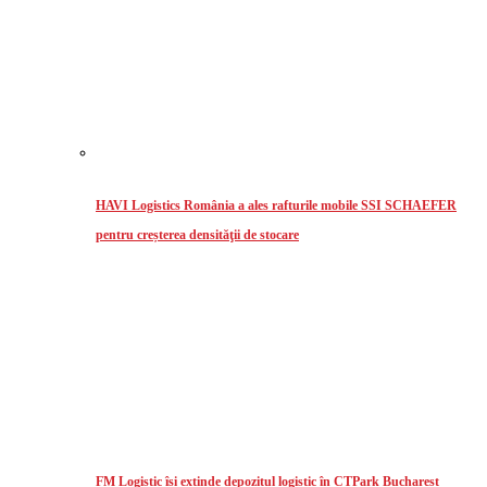
HAVI Logistics România a ales rafturile mobile SSI SCHAEFER
pentru creșterea densităţii de stocare
FM Logistic își extinde depozitul logistic în CTPark Bucharest