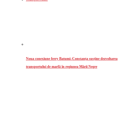
Noua conexiune ferry Batumi–Constanța susține dezvoltarea
transportului de marfă în regiunea Mării Negre