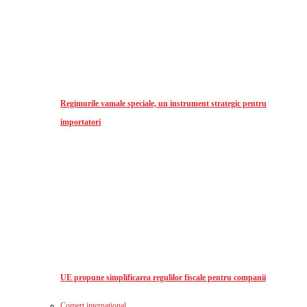
Regimurile vamale speciale, un instrument strategic pentru
importatori
UE propune simplificarea regulilor fiscale pentru companii
Comerț international