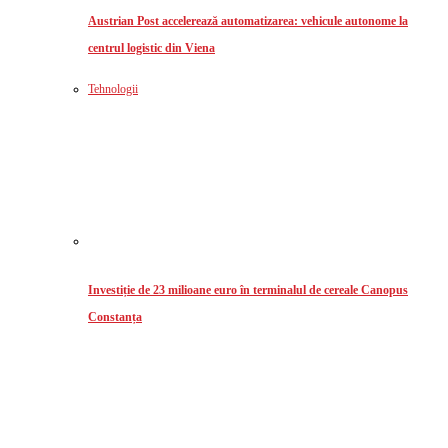
Austrian Post accelerează automatizarea: vehicule autonome la
centrul logistic din Viena
Tehnologii
Investiție de 23 milioane euro în terminalul de cereale Canopus
Constanța