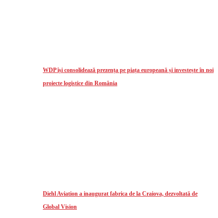
WDP își consolidează prezența pe piața europeană și investește în noi
proiecte logistice din România
Diehl Aviation a inaugurat fabrica de la Craiova, dezvoltată de
Global Vision