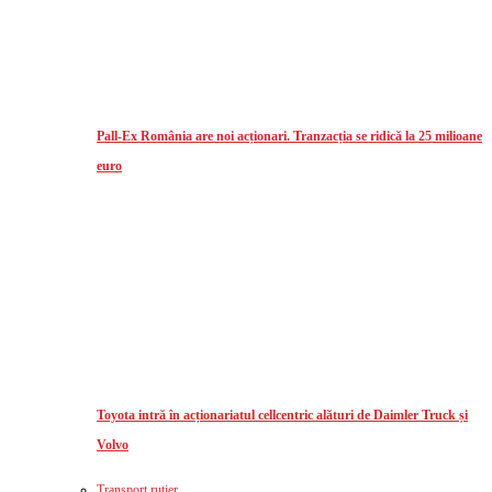
Pall-Ex România are noi acționari. Tranzacția se ridică la 25 milioane
euro
Toyota intră în acționariatul cellcentric alături de Daimler Truck și
Volvo
Transport rutier