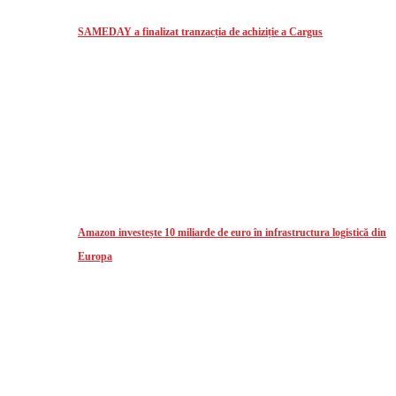
SAMEDAY a finalizat tranzacția de achiziție a Cargus
Amazon investește 10 miliarde de euro în infrastructura logistică din
Europa