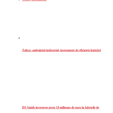
Zaleco: ambalajul industrial, instrument de eficiență logistică
DS Smith investește peste 14 milioane de euro în fabricile de