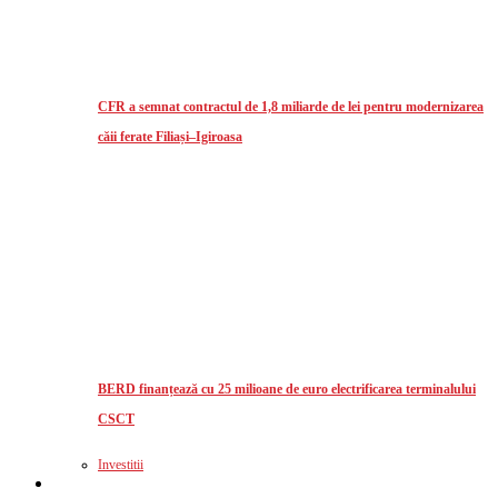
CFR a semnat contractul de 1,8 miliarde de lei pentru modernizarea
căii ferate Filiași–Igiroasa
BERD finanțează cu 25 milioane de euro electrificarea terminalului
CSCT
Investitii
Logistics