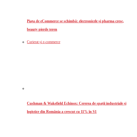
Piața de eCommerce se schimbă: electronicele și pharma cresc,
beauty pierde teren
Curierat și e-commerce
Cushman & Wakefield Echinox: Cererea de spații industriale și
logistice din România a crescut cu 11% în S1