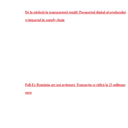
De la etichetă la transparență totală! Pașaportul digital al produsului
și impactul în supply chain
Pall-Ex România are noi acționari. Tranzacția se ridică la 25 milioane
euro