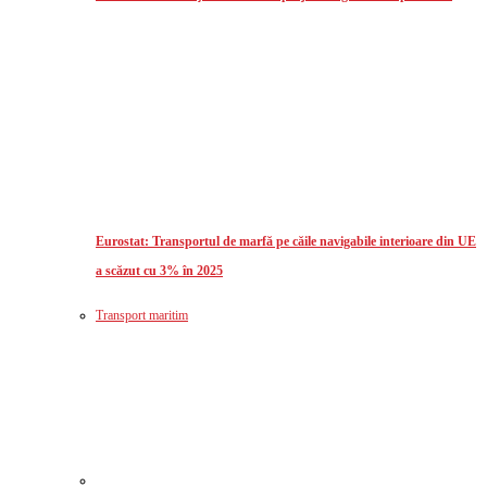
Eurostat: Transportul de marfă pe căile navigabile interioare din UE
a scăzut cu 3% în 2025
Transport maritim