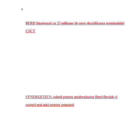
BERD finanțează cu 25 milioane de euro electrificarea terminalului
CSCT
SYNERGETICS: soluții pentru modernizarea flotei fluviale și
costuri mai mici pentru armatori