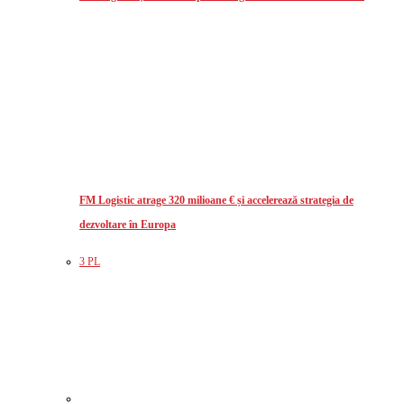
FM Logistic atrage 320 milioane € și accelerează strategia de
dezvoltare în Europa
3 PL