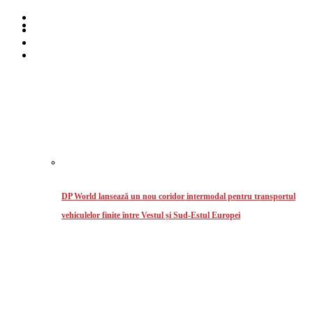
Home
Despre noi
Stiri
Intermodal
DP World lansează un nou coridor intermodal pentru transportul
vehiculelor finite între Vestul și Sud-Estul Europei