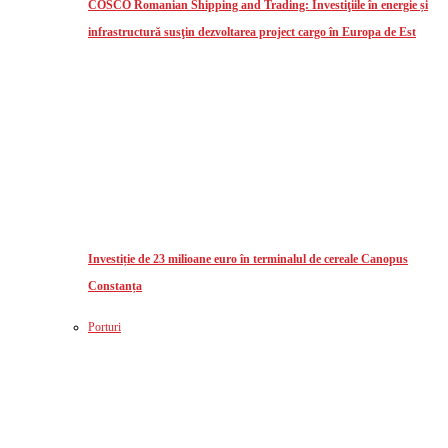
COSCO Romanian Shipping and Trading: Investiţiile în energie și
infrastructură susţin dezvoltarea project cargo în Europa de Est
Investiție de 23 milioane euro în terminalul de cereale Canopus
Constanța
Porturi