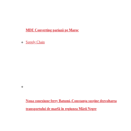
MDE Converting pariază pe Maroc
Supply Chain
Noua conexiune ferry Batumi–Constanța susține dezvoltarea
transportului de marfă în regiunea Mării Negre