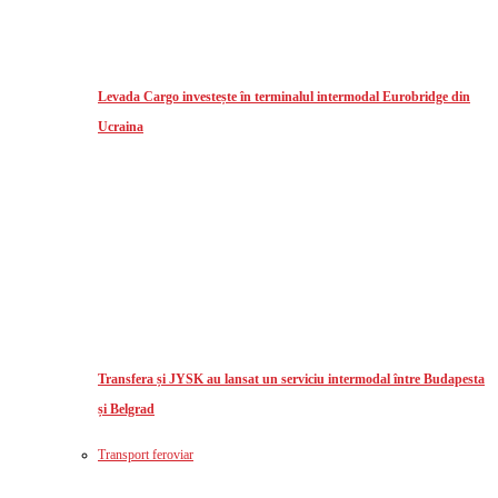
Levada Cargo investește în terminalul intermodal Eurobridge din
Ucraina
Transfera și JYSK au lansat un serviciu intermodal între Budapesta
și Belgrad
Transport feroviar