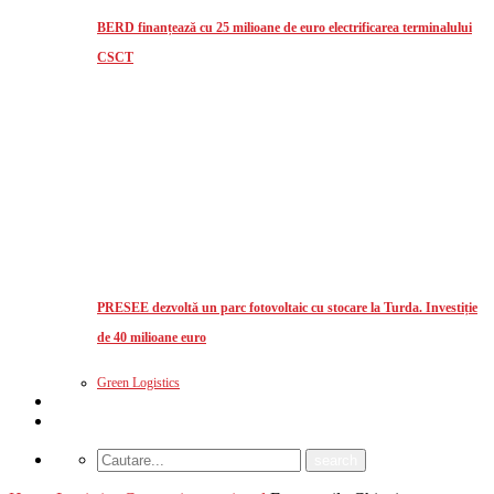
BERD finanțează cu 25 milioane de euro electrificarea terminalului
CSCT
PRESEE dezvoltă un parc fotovoltaic cu stocare la Turda. Investiție
de 40 milioane euro
Green Logistics
Studii de piata
CUM MA ABONEZ?