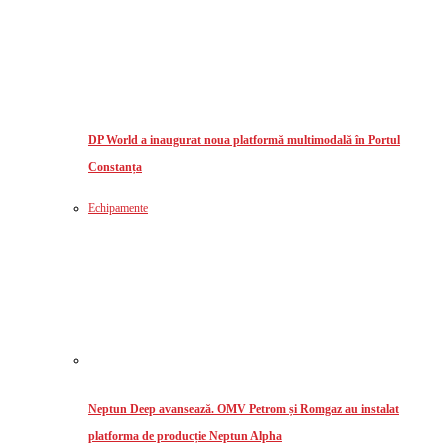
DP World a inaugurat noua platformă multimodală în Portul
Constanța
Echipamente
Neptun Deep avansează. OMV Petrom și Romgaz au instalat
platforma de producție Neptun Alpha