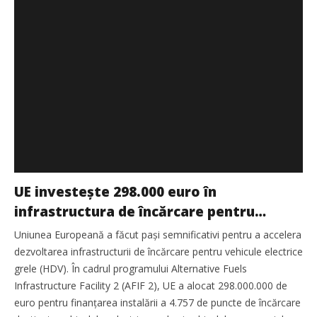
UE investește 298.000 euro în
infrastructura de încărcare pentru
transportul electric de marfă
Uniunea Europeană a făcut pași semnificativi pentru a accelera
dezvoltarea infrastructurii de încărcare pentru vehicule electrice
grele (HDV). În cadrul programului Alternative Fuels
Infrastructure Facility 2 (AFIF 2), UE a alocat 298.000.000 de
euro pentru finanțarea instalării a 4.757 de puncte de încărcare