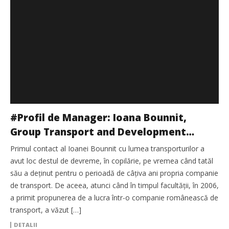
#Profil de Manager: Ioana Bounnit,
Group Transport and Development
Director CANPACK GROUP
Primul contact al Ioanei Bounnit cu lumea transporturilor a
avut loc destul de devreme, în copilărie, pe vremea când tatăl
său a deţinut pentru o perioadă de câţiva ani propria companie
de transport. De aceea, atunci când în timpul facultăţii, în 2006,
a primit propunerea de a lucra într-o companie românească de
transport, a văzut […]
DETALII