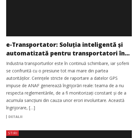
e-Transportator: Soluția inteligentă și
automatizată pentru transportatori în
fața reglementărilor ANAF
Industria transporturilor este în continuă schimbare, iar șoferii
se confruntă cu o presiune tot mai mare din partea
autorităților. Cerințele stricte de raportare a datelor GPS
impuse de ANAF generează îngrijorări reale: teama de a nu
respecta reglementările, de a fi monitorizați constant și de a
acumula sancțiuni din cauza unor erori involuntare. Această
îngrijorare, […]
DETALII
STIRI