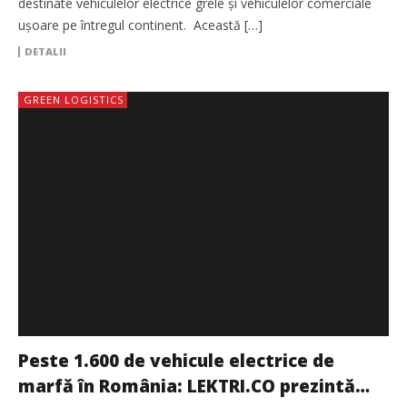
destinate vehiculelor electrice grele și vehiculelor comerciale
ușoare pe întregul continent. Această […]
DETALII
GREEN LOGISTICS
Peste 1.600 de vehicule electrice de
marfă în România: LEKTRI.CO prezintă