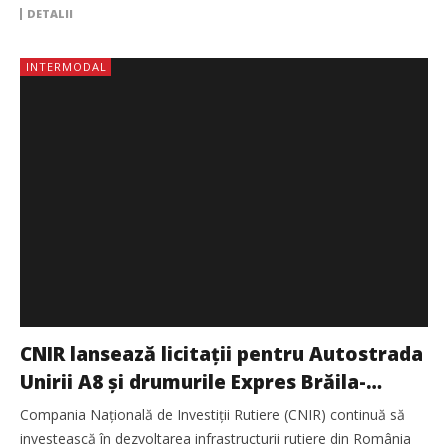
DETALII
INTERMODAL
CNIR lansează licitații pentru Autostrada
Unirii A8 și drumurile Expres Brăila-
Focșani și Bacău-Piatra Neamț
Compania Națională de Investiții Rutiere (CNIR) continuă să
investească în dezvoltarea infrastructurii rutiere din România