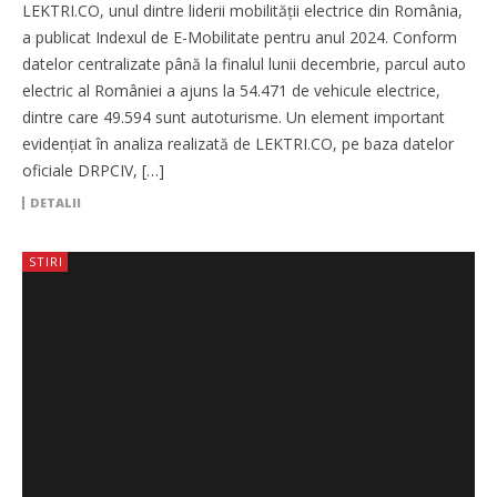
evoluția e-mobilității în 2024
LEKTRI.CO, unul dintre liderii mobilității electrice din România,
a publicat Indexul de E-Mobilitate pentru anul 2024. Conform
datelor centralizate până la finalul lunii decembrie, parcul auto
electric al României a ajuns la 54.471 de vehicule electrice,
dintre care 49.594 sunt autoturisme. Un element important
evidențiat în analiza realizată de LEKTRI.CO, pe baza datelor
oficiale DRPCIV, […]
DETALII
STIRI