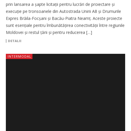
prin lansarea a șapte licitații pentru lucrări de proiectare și
execuție pe tronsoanele din Autostrada Unirii A8 și Drumurile
Expres Brăila-Focșani și Bacău-Piatra Neamț. Aceste proiecte
sunt esențiale pentru îmbunătățirea conectivității între regiunile
Moldovei și restul țării și pentru reducerea […]
DETALII
INTERMODAL