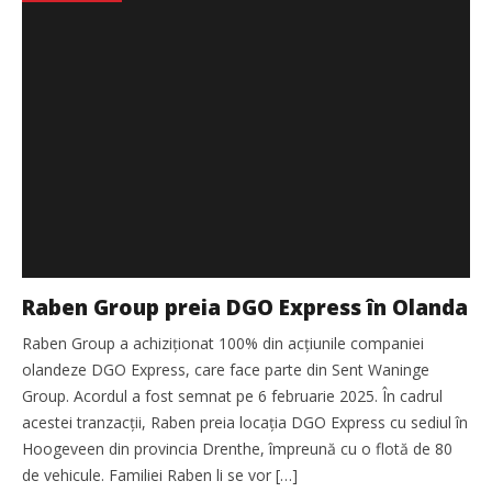
Raben Group preia DGO Express în Olanda
Raben Group a achiziționat 100% din acțiunile companiei
olandeze DGO Express, care face parte din Sent Waninge
Group. Acordul a fost semnat pe 6 februarie 2025. În cadrul
acestei tranzacții, Raben preia locația DGO Express cu sediul în
Hoogeveen din provincia Drenthe, împreună cu o flotă de 80
de vehicule. Familiei Raben li se vor […]