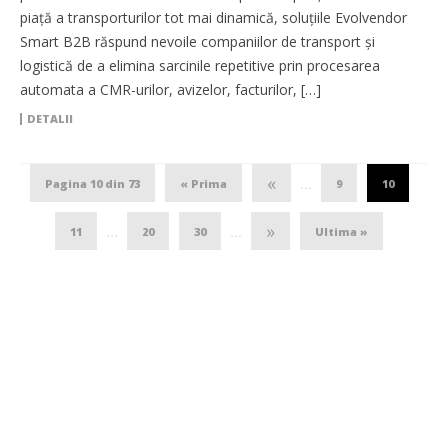
piață a transporturilor tot mai dinamică, soluțiile Evolvendor
Smart B2B răspund nevoile companiilor de transport și
logistică de a elimina sarcinile repetitive prin procesarea
automata a CMR-urilor, avizelor, facturilor, […]
DETALII
«
Pagina 10 din 73
« Prima
9
10
...
»
11
20
30
Ultima »
...
...